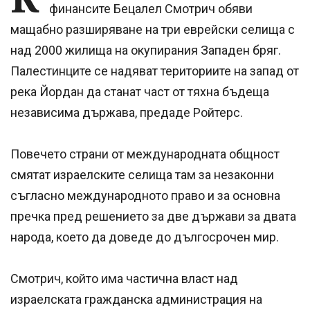
финансите Бецалел Смотрич обяви
мащабно разширяване на три еврейски селища с
над 2000 жилища на окупирания Западен бряг.
Палестинците се надяват териториите на запад от
река Йордан да станат част от тяхна бъдеща
независима държава, предаде Ройтерс.
Повечето страни от международната общност
смятат израелските селища там за незаконни
съгласно международното право и за основна
пречка пред решението за две държави за двата
народа, което да доведе до дългосрочен мир.
Смотрич, който има частична власт над
израелската гражданска администрация на