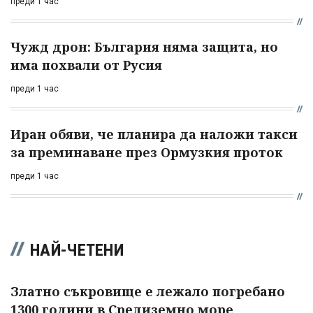
преди 1 час
Чужд дрон: България няма защита, но
има похвали от Русия
преди 1 час
Иран обяви, че планира да наложи такси
за преминаване през Ормузкия проток
преди 1 час
НАЙ-ЧЕТЕНИ
Златно съкровище е лежало погребано
1300 години в Средиземно море