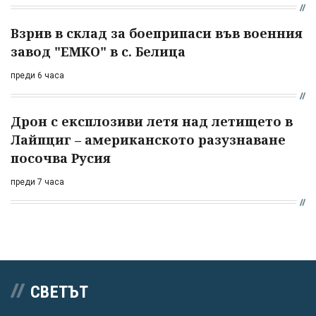
Взрив в склад за боеприпаси във военния
завод "ЕМКО" в с. Белица
преди 6 часа
Дрон с експлозиви летя над летището в
Лайпциг – американското разузнаване
посочва Русия
преди 7 часа
СВЕТЪТ