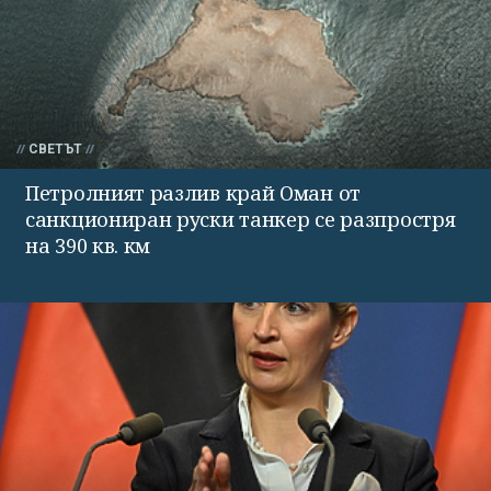
СВЕТЪТ
Петролният разлив край Оман от
санкциониран руски танкер се разпростря
на 390 кв. км