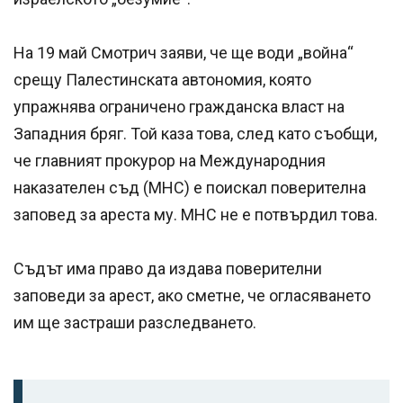
На 19 май Смотрич заяви, че ще води „война“
срещу Палестинската автономия, която
упражнява ограничено гражданска власт на
Западния бряг. Той каза това, след като съобщи,
че главният прокурор на Международния
наказателен съд (МНС) е поискал поверителна
заповед за ареста му. МНС не е потвърдил това.
Съдът има право да издава поверителни
заповеди за арест, ако сметне, че огласяването
им ще застраши разследването.