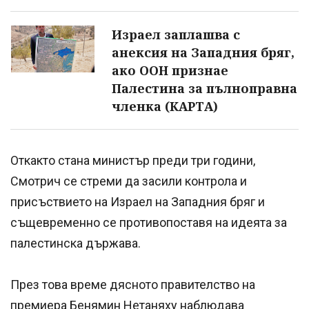
Израел заплашва с
анексия на Западния бряг,
ако ООН признае
Палестина за пълноправна
членка (КАРТА)
Откакто стана министър преди три години,
Смотрич се стреми да засили контрола и
присъствието на Израел на Западния бряг и
същевременно се противопоставя на идеята за
палестинска държава.
През това време дясното правителство на
премиера Бенямин Нетаняху наблюдава