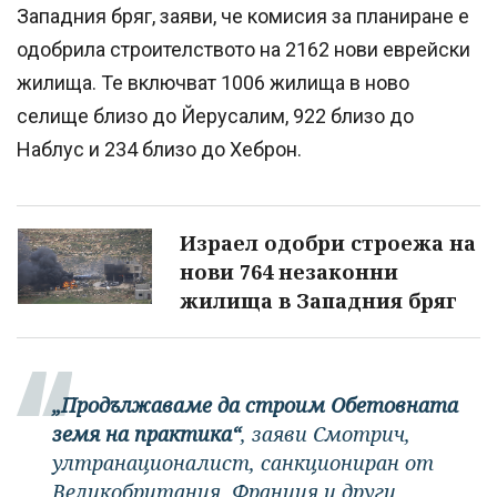
Западния бряг, заяви, че комисия за планиране е
одобрила строителството на 2162 нови еврейски
жилища. Те включват 1006 жилища в ново
селище близо до Йерусалим, 922 близо до
Наблус и 234 близо до Хеброн.
Израел одобри строежа на
нови 764 незаконни
жилища в Западния бряг
„Продължаваме да строим Обетовната
земя на практика“
, заяви Смотрич,
ултранационалист, санкциониран от
Великобритания, Франция и други