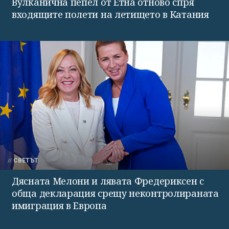
Вулканична пепел от Етна отново спря
входящите полети на летището в Катания
СВЕТЪТ
Дясната Мелони и лявата Фредериксен с
обща декларация срещу неконтролираната
имиграция в Европа