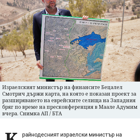
Израелският министър на финансите Бецалел
Смотрич държи карта, на която е показан проект за
разширяването на еврейските селища на Западния
бряг по време на пресконференция в Маале Адумим
вчера. Снимка АП / БТА
К
райнодесният израелски министър на