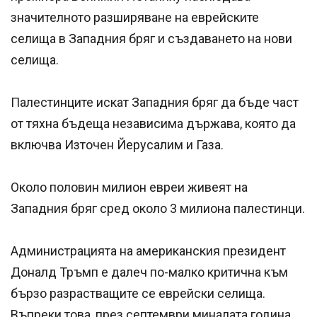
значителното разширяване на еврейските
селища в Западния бряг и създаването на нови
селища.
Палестинците искат Западния бряг да бъде част
от тяхна бъдеща независима държава, която да
включва Източен Йерусалим и Газа.
Около половин милион евреи живеят на
Западния бряг сред около 3 милиона палестинци.
Администрацията на американския президент
Доналд Тръмп е далеч по-малко критична към
бързо разрастващите се еврейски селища.
Въпреки това, през септември миналата година