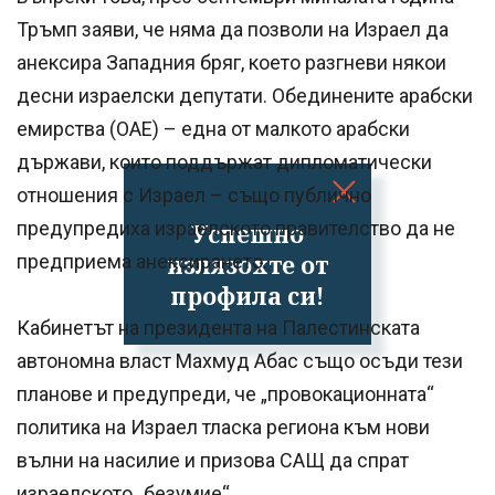
Тръмп заяви, че няма да позволи на Израел да
анексира Западния бряг, което разгневи някои
десни израелски депутати. Обединените арабски
емирства (ОАЕ) – една от малкото арабски
държави, които поддържат дипломатически
отношения с Израел – също публично
предупредиха израелското правителство да не
Успешно
излязохте от
предприема анексирането.
профила си!
Кабинетът на президента на Палестинската
автономна власт Махмуд Абас също осъди тези
планове и предупреди, че „провокационната“
политика на Израел тласка региона към нови
вълни на насилие и призова САЩ да спрат
израелското „безумие“.