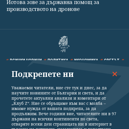
Йотова зове за държавна помощ за
производството на дронове
ВСИЧКИ НОВИНИ
ПОЛИТИКА
ИКОНОМИКА
СВЕТЪТ
Подкрепете ни
СПОРТ
КУЛТУРА
ТЕХНОЛОГИИ
КАЛЕЙДОСКОП
МНЕНИЯ
Уважаеми читатели, вие сте тук и днес, за да
научите новините от България и света, и да
прочетете актуални анализи и коментари от
„Клуб Z“. Ние се обръщаме към вас с молба –
имаме нужда от вашата подкрепа, за да
продължим. Вече години вие, читателите ни в 97
Общи условия
Политика за поверителност
държави на всички континенти по света,
отваряте всеки ден страницата ни в интернет в
Реклама
Партньори
Контакти
За Клуб Z