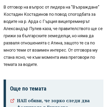
В отговор на въпрос от лидера на "Възраждане"
Костадин Костадинов по повод спогодбата за
водите на р. Арда с Гърция вицепремиерът
Александър Пулев каза, че правителството ще се
грижи за българските земеделци, но няма да
разваля отношенията с Атина, защото те са по
много теми от взаимен интерес. От отговора му
стана ясно, че към момента има преговори по
темата за водите.
Още по темата
НАП обяви, че зорко следи два