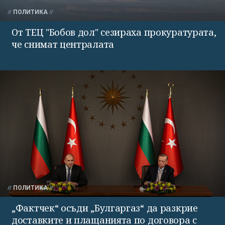
ПОЛИТИКА
От ТЕЦ "Бобов дол" сезираха прокуратурата,
че снимат централата
ПОЛИТИКА
„Фактчек“ осъди „Булгаргаз“ да разкрие
доставките и плащанията по договора с