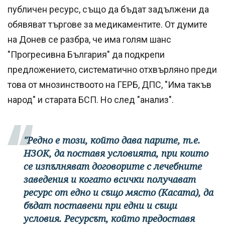
публичен ресурс, също да бъдат задължени да
обявяват търгове за медикаментите. От думите
на Донев се разбра, че има голям шанс
"Прогресивна България" да подкрепи
предложението, систематично отхвърляно преди
това от мнозинствоото на ГЕРБ, ДПС, "Има такъв
народ" и старата БСП. Но след "анализ".
"Редно е този, който дава парите, т.е.
НЗОК, да поставя условията, при които
се изпълняват договорите с лечебните
заведения и когато всички получават
ресурс от едно и също място (Касата), да
бъдат поставени при едни и същи
условия. Ресурсът, който предоставя