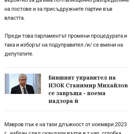
на постове и за присъдружните партии във
властта.
Преди това парламентът промени процедурата и
така и изборът на подуправител /и/ се вмени на
депутатите.
Бившият управител на
НЗОК Станимир Михайлов
се завръща - поема
надзора ѝ
Мавров пък е на тази длъжност от ноември 2023
г., избран след скандали вътре в т.нар. сглобка.