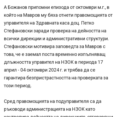
А Божанов припомни епизода от октомври м.г., в
който на Мавров му бяха отнети правомощията от
управителя на Здравната каса доц. Петко
Стефановски заради проверка на дейността на
всички дирекции и административни структури.
Стефановски мотивира заповедта за Мавров с
това, че е заемал поста временно изпълняващ
длъжността управител на НЗОК в периода 17
април - 04 октомври 2024 г. и трябва да се
гарантира безпристрастността на проверката за
този период.
Сред правомощията на подуправителя са да
ръководи администрацията на НЗОК като
контролира дейността на дирекциите, отговарящи