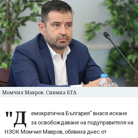
Момчил Мавров. Снимка БТА
"Д
емократична България" внася искане
за освобождаване на подуправителя на
НЗОК Момчил Мавров, обявиха днес от