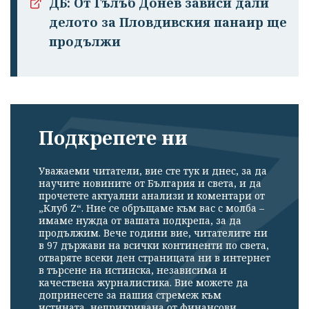
ДБ: От Гълъб Донев зависи дали
делото за Пловдивския панаир ще
продължи
Подкрепете ни
Уважаеми читатели, вие сте тук и днес, за да
научите новините от България и света, и да
прочетете актуални анализи и коментари от
„Клуб Z“. Ние се обръщаме към вас с молба –
имаме нужда от вашата подкрепа, за да
продължим. Вече години вие, читателите ни
в 97 държави на всички континенти по света,
отваряте всеки ден страницата ни в интернет
в търсене на истинска, независима и
качествена журналистика. Вие можете да
допринесете за нашия стремеж към
истината, неприкривана от финансови