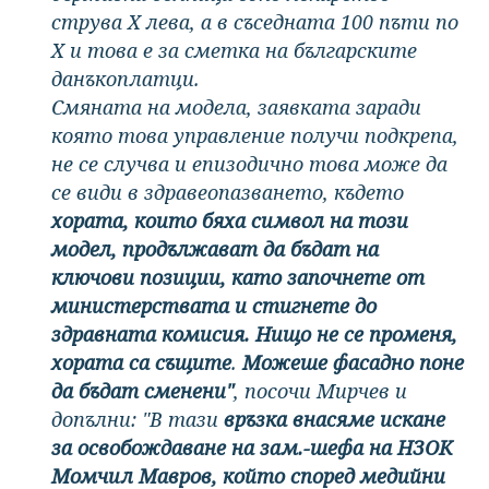
струва Х лева, а в съседната 100 пъти по
Х и това е за сметка на българските
данъкоплатци.
Смяната на модела, заявката заради
която това управление получи подкрепа,
не се случва и епизодично това може да
се види в здравеопазването, където
хората, които бяха символ на този
модел, продължават да бъдат на
ключови позиции, като започнете от
министерствата и стигнете до
здравната комисия. Нищо не се променя,
хората са същите
.
Можеше фасадно поне
да бъдат сменени"
, посочи Мирчев и
допълни: "В тази
връзка внасяме искане
за освобождаване на зам.-шефа на НЗОК
Момчил Мавров, който според медийни