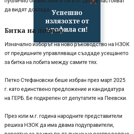
публично оповестени и сега от ДБ ще настояват
да видят доклада.
Успешно
излязохте от
профила си!
Битка на лобита
Изначално изборът на ново ръководство на НЗОК
от предишните управляващи създаде усещането
за битка на лобита между самите тях.
Петко Стефановски беше избран през март 2025
г. като единствено предложение и кандидатура
на ГЕРБ. Бе подкрепен от депутатите на Пеевски.
През юли м.г. година народните представители
решиха НЗОК да има двама подуправители,
вероятно за да има по-пълноценно разпределяне