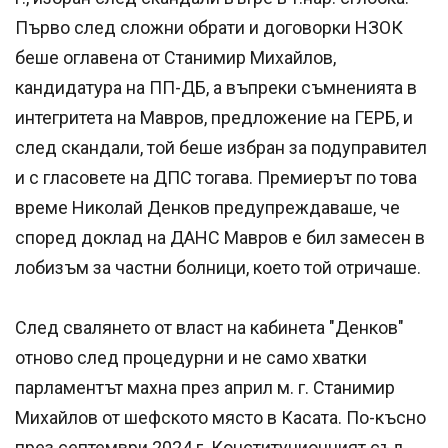
Първо след сложни обрати и договорки НЗОК
беше оглавена от Станимир Михайлов,
кандидатура на ПП-ДБ, а въпреки съмненията в
интегритета на Мавров, предложение на ГЕРБ, и
след скандали, той беше избран за подуправител
и с гласовете на ДПС тогава. Премиерът по това
време Николай Денков предупреждаваше, че
според доклад на ДАНС Мавров е бил замесен в
лобизъм за частни болници, което той отричаше.
След свалянето от власт на кабинета "Денков"
отново след процедурни и не само хватки
парламентът махна през април м. г. Станимир
Михайлов от шефското място в Касата. По-късно
през септември 2024 г. Конституционният съд