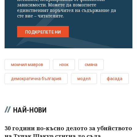
зависимости. Можете да помогнете
единственият поръчител на съдържание да
сте вие – читателите.
ПОДКРЕПЕТЕ НИ
момчил мавров
нзок
смяна
демократична българия
модел
фасада
НАЙ-НОВИ
30 години по-късно делото за убийството
на Тупак Шакур стигна до съда