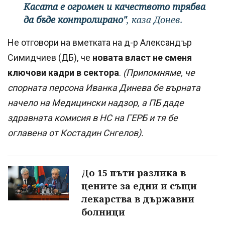
Касата е огромен и качеството трябва
да бъде контролирано"
, каза Донев.
Не отговори на вметката на д-р Александър
Симидчиев (ДБ), че
новата власт не сменя
ключови кадри в сектора
.
(Припомняме, че
спорната персона Иванка Динева бе върната
начело на Медицински надзор, а ПБ даде
здравната комисия в НС на ГЕРБ и тя бе
оглавена от Костадин Снгелов).
До 15 пъти разлика в
цените за едни и същи
лекарства в държавни
болници