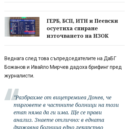
ГЕРБ, БСП, ИТН и Пеевски
осуетиха спиране
източването на НЗОК
Веднага след това съпредседателите на ДаБГ
Божанов и Ивайло Мирчев дадоха брифинг пред
журналисти.
"Разбрахме от вицепремиеа Донев, че
търговете в частните болници на този
етап няма да ги има. Ще се прави
анализ. Знаете отлично: в едната
държавна болница едно лекарство