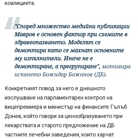
коалицията.
"Според множество медийни публикации
Мавров е основен фактор при схемите в
здравеопазването. Моделът се
демонтира като се махнат основните
му изпълнители. Иначе не е
демонтиране, а прегрупиране",
мотивира
искането Божидар Божанов (ДБ).
Конкретният повод за него е днешното
изслушване на парламентарен контрол на
вицепремиера и министър на финансите Гълъб
Донев, който говори за ценообразуването при
лекарствата и старото предложение на ДБ
частните лечебни заведения, които харчат