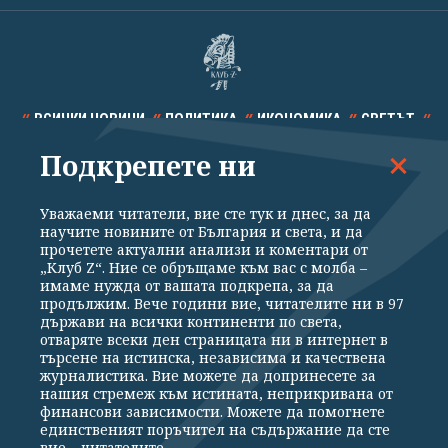
ВСИЧКИ НОВИНИ
ПОЛИТИКА
ИКОНОМИКА
СВЕТЪТ
Подкрепете ни
СПОРТ
КУЛТУРА
ТЕХНОЛОГИИ
КАЛЕЙДОСКОП
МНЕНИЯ
Уважаеми читатели, вие сте тук и днес, за да
научите новините от България и света, и да
прочетете актуални анализи и коментари от
„Клуб Z“. Ние се обръщаме към вас с молба –
имаме нужда от вашата подкрепа, за да
продължим. Вече години вие, читателите ни в 97
Общи условия
Политика за поверителност
държави на всички континенти по света,
отваряте всеки ден страницата ни в интернет в
Реклама
Партньори
Контакти
За Клуб Z
търсене на истинска, независима и качествена
Екип
Подкрепете ни
журналистика. Вие можете да допринесете за
нашия стремеж към истината, неприкривана от
финансови зависимости. Можете да помогнете
единственият поръчител на съдържание да сте
Издател на www.clubz.bg е „Клуб Зебра Медия“ ЕООД, София, ул. "Алеко
вие – читателите.