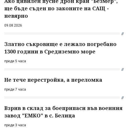
Ако цивилен пусне дрон край "Безмер",
ще бъде съден по законите на САЩ -
невярно
09.08.2026
Златно съкровище е лежало погребано
1300 години в Средиземно море
преди 5 часа
Не тече перестройка, а переломка
преди 7 часа
Взрив в склад за боеприпаси във военния
завод "ЕМКО" в с. Белица
преди 3 часа