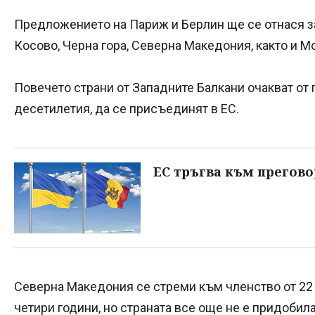
Предложението на Париж и Берлин ще се отнася за
Косово, Черна гора, Северна Македония, както и М
Повечето страни от Западните Балкани очакват от г
десетилетия, да се присъединят в ЕС.
ЕС тръгва към прегово
Северна Македония се стреми към членство от 22 г
четири години, но страната все още не е придобил