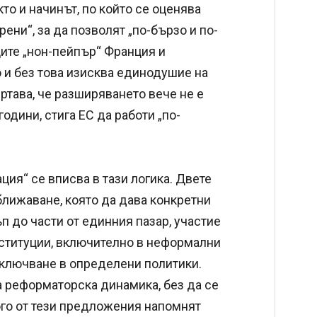
кто и начинът, по който се оценява
ени“, за да позволят „по-бързо и по-
ите „нон-пейпър“ Франция и
 и без това изисква единодушие на
ртава, че разширяването вече не е
одини, стига ЕС да работи „по-
ция“ се вписва в тази логика. Двете
ближаване, която да дава конкретни
 до части от единния пазар, участие
нституции, включително в неформални
включване в определени политики.
 реформаторска динамика, без да се
ого от тези предложения напомнят