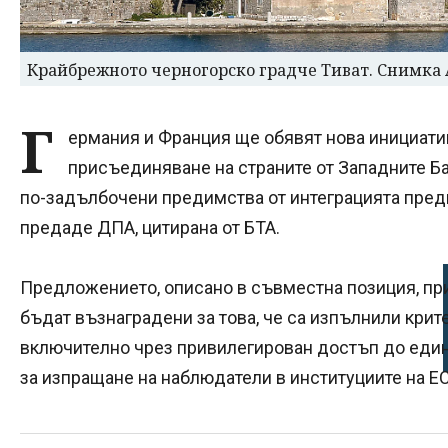
Крайбрежното черногорско градче Тиват. Снимка
Г
ермания и Франция ще обявят нова инициатив
присъединяване на страните от Западните Ба
по-задълбочени предимства от интеграцията пред
предаде ДПА, цитирана от БТА.
Предложението, описано в съвместна позиция, пр
бъдат възнаградени за това, че са изпълнили крит
включително чрез привилегирован достъп до еди
за изпращане на наблюдатели в институциите на ЕС