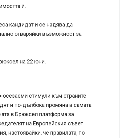
имостта ѝ.
цеса кандидат и се надява да
иално отваряйки възможност за
рюксел на 22 юни.
о-осезаеми стимули към страните
дят и по-дълбока промяна в самата
ната в Брюксел платформа за
седателят на Европейския съвет
я, настоявайки, че правилата, по