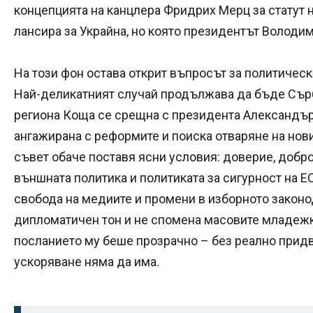
концепцията на канцлера Фридрих Мерц за статут н
лансира за Украйна, но която президентът Володи
На този фон остава открит въпросът за политическ
Най-деликатният случай продължава да бъде Сърб
региона Коща се срещна с президента Александър В
ангажирана с реформите и поиска отваряне на нов
съвет обаче поставя ясни условия: доверие, доб
външната политика и политиката за сигурност на Е
свобода на медиите и промени в изборното законо
дипломатичен тон и не спомена масовите младежк
посланието му беше прозрачно – без реално прид
ускоряване няма да има.