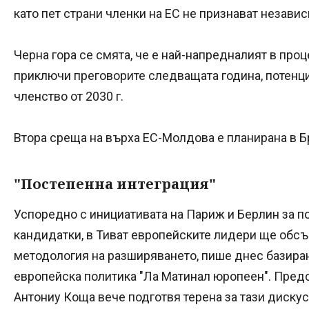
като пет страни членки на ЕС не признават независ
Черна гора се смята, че е най-напредналият в про
приключи преговорите следващата година, потенц
членство от 2030 г.
Втора среща на върха ЕС-Молдова е планирана в Б
"Постепенна интеграция"
Успоредно с инициативата на Париж и Берлин за п
кандидатки, в Тиват европейските лидери ще обсъ
методология на разширяването, пише днес базира
европейска политика "Ла Матинал юропеен". Пред
Антониу Коща вече подготвя терена за тази дискуси