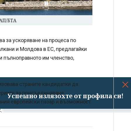
 АП/БТА
а за ускоряване на процеса по
лкани и Молдова в ЕС, предлагайки
и пълноправното им членство,
изовава страните кандидатки да
ериите за присъединяване,
Успешно излязохте от профила си!
нния европейски пазар и възможност
.