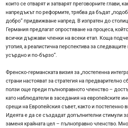
които се отварят и затварят преговорните глави, ка
напредъкът по реформите, трябва да бъдат „подобр
добро“ придвижване напред. В изпратен до столиц
Германия предлагат опростяване на процеса, който
всички държави членки на всеки етап. Коща подче
утопия, а реалистична перспектива за следващите г
усърдно и по-бързо“.
Френско-германската визия за „постепенна интегра
страни настояват за стратегия на предварително с
ползи още преди пълноправното членство – достъп
като наблюдатели в заседания на европейските и
срещи на Европейския съвет, както и постепенно 
Идеята е да се създадат допълнителни стимули за
заменя крайната цел – пълноправно членство. Мн