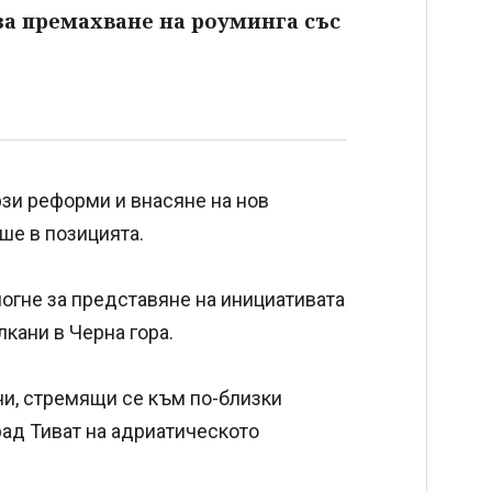
за премахване на роуминга със
рзи реформи и внасяне на нов
ше в позицията.
огне за представяне на инициативата
кани в Черна гора.
ни, стремящи се към по-близки
град Тиват на адриатическото