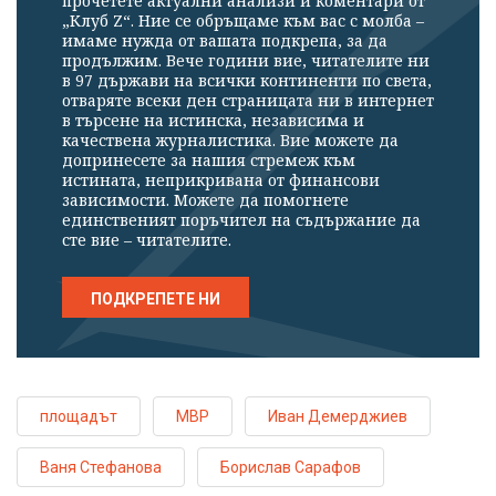
прочетете актуални анализи и коментари от
„Клуб Z“. Ние се обръщаме към вас с молба –
имаме нужда от вашата подкрепа, за да
продължим. Вече години вие, читателите ни
в 97 държави на всички континенти по света,
отваряте всеки ден страницата ни в интернет
в търсене на истинска, независима и
качествена журналистика. Вие можете да
допринесете за нашия стремеж към
истината, неприкривана от финансови
зависимости. Можете да помогнете
единственият поръчител на съдържание да
сте вие – читателите.
ПОДКРЕПЕТЕ НИ
площадът
МВР
Иван Демерджиев
Ваня Стефанова
Борислав Сарафов