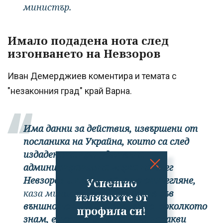
министър.
Имало подадена нота след
изгонването на Невзоров
Иван Демерджиев коментира и темата с
"незаконния град" край Варна.
Има данни за действия, извършени от
посланика на Украйна, които са след
издадената принудителна
административна мярка на Олег
Невзоров и преди нейното оттегляне,
Успешно
каза министърът.
Проверете във
излязохте от
външното ни министерство, доколкото
профила си!
знам, е подадена нота, има някакви