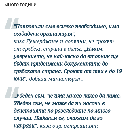
много години.
"Направили сме всичко необходимо, има
създадена организация"
,
каза Демерджиев и допълни, че срокът
от сръбска страна е дълъг.
„Имам
уверението, че най-късно до вторник ще
бъдат придвижени документите до
сръбската страна. Срокът от тях е до 19
юни“
, добави министърът.
„Убеден съм, че има много какво да каже.
Убеден съм, че може да ни насочи в
действията по разследване по много
случаи. Надявам се, очаквам да го
направи“,
каза още вътрешният