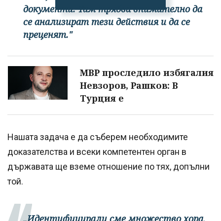
документи. Там трябва внимателно да
се анализират тези действия и да се
преценят."
МВР проследило избягалия
Невзоров, Рашков: В
Турция е
Нашата задача е да съберем необходимите
доказателства и всеки компетентен орган в
държавата ще вземе отношение по тях, допълни
той.
„Идентифицирали сме множество хора,