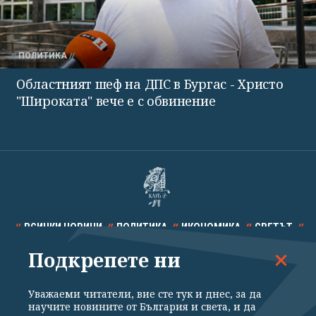
ПОЛИТИКА
Областният шеф на ДПС в Бургас - Христо
"Широката" вече е с обвинение
ВСИЧКИ НОВИНИ
ПОЛИТИКА
ИКОНОМИКА
СВЕТЪТ
Подкрепете ни
СПОРТ
КУЛТУРА
ТЕХНОЛОГИИ
КАЛЕЙДОСКОП
МНЕНИЯ
Уважаеми читатели, вие сте тук и днес, за да
научите новините от България и света, и да