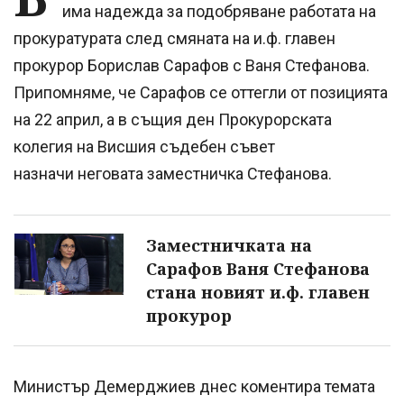
има надежда за подобряване работата на
прокуратурата след смяната на и.ф. главен
прокурор Борислав Сарафов с Ваня Стефанова.
Припомняме, че Сарафов се оттегли от позицията
на 22 април, а в същия ден Прокурорската
колегия на Висшия съдебен съвет
назначи неговата заместничка Стефанова.
Заместничката на
Сарафов Ваня Стефанова
стана новият и.ф. главен
прокурор
Министър Демерджиев днес коментира темата