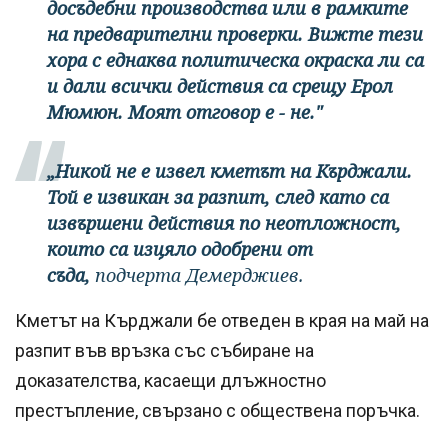
досъдебни производства или в рамките
на предварителни проверки. Вижте тези
хора с еднаква политическа окраска ли са
и дали всички действия са срещу Ерол
Мюмюн. Моят отговор е - не."
„Никой не е извел кметът на Кърджали.
Той е извикан за разпит, след като са
извършени действия по неотложност,
които са изцяло одобрени от
съда,
подчерта Демерджиев.
Кметът на Кърджали бе отведен в края на май на
разпит във връзка със събиране на
доказателства, касаещи длъжностно
престъпление, свързано с обществена поръчка.