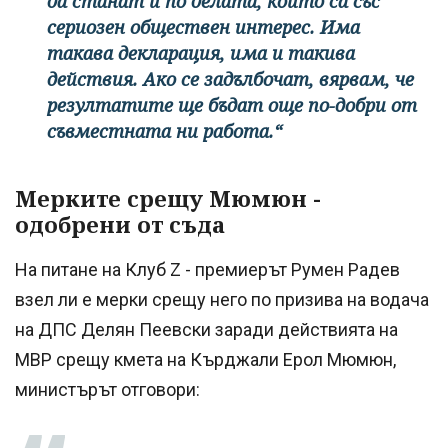
да станат и по делата, които са със
сериозен обществен интерес. Има
такава декларация, има и такива
действия. Ако се задълбочат, вярвам, че
резултатите ще бъдат още по-добри от
съвместната ни работа.“
Мерките срещу Мюмюн -
одобрени от съда
На питане на Клуб Z - премиерът Румен Радев
взел ли е мерки срещу него по призива на водача
на ДПС Делян Пеевски заради действията на
МВР срещу кмета на Кърджали Ерол Мюмюн,
министърът отговори: