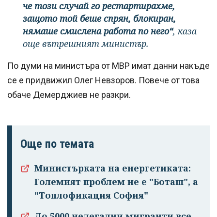
че този случай го рестартирахме,
защото той беше спрян, блокиран,
нямаше смислена
работа по него“
, каза
още вътрешният министър.
По думи на министъра от МВР имат данни накъде
се е придвижил Олег Невзоров. Повече от това
обаче Демерджиев не разкри.
Още по темата
Министърката на енергетиката:
Големият проблем не е "Боташ", а
"Топлофикация София"
До 5000 нелегални мигранти все