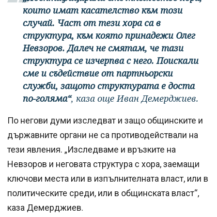
които имат касателство към този
случай. Част от тези хора са в
структура, към която принадежи Олег
Невзоров. Далеч не смятам, че тази
структура се изчерпва с него. Поискали
сме и съдействие от партньорски
служби, защото структурата е доста
по-голяма“
, каза още Иван Демерджиев.
По негови думи изследват и защо общинските и
държавните органи не са противодействали на
тези явления. „Изследваме и връзките на
Невзоров и неговата структура с хора, заемащи
ключови места или в изпълнителната власт, или в
политическите среди, или в общинската власт“,
каза Демерджиев.