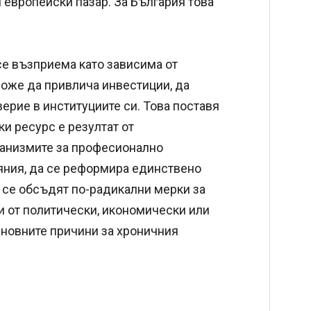
европейски пазар. За България това
е възприема като зависима от
оже да привлича инвестиции, да
рие в институциите си. Това поставя
и ресурс е резултат от
ханизмите за професионално
яния, да се реформира единствено
 се обсъдят по-радикални мерки за
и от политически, икономически или
новните причини за хроничния