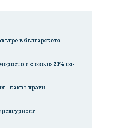
авътре в българското
орието е с около 20% по-
я - какво прави
ерсигурност