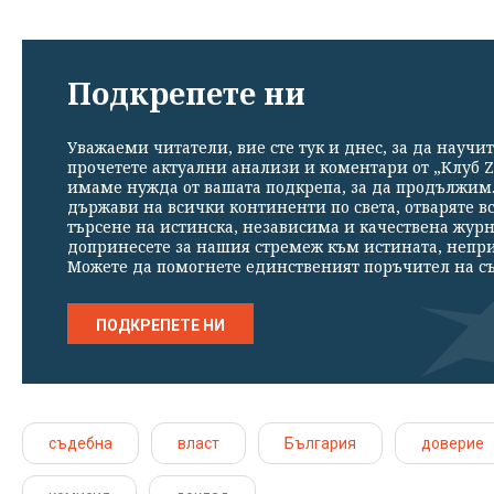
Подкрепете ни
Уважаеми читатели, вие сте тук и днес, за да научит
прочетете актуални анализи и коментари от „Клуб Z
имаме нужда от вашата подкрепа, за да продължим. 
държави на всички континенти по света, отваряте в
търсене на истинска, независима и качествена жур
допринесете за нашия стремеж към истината, непр
Можете да помогнете единственият поръчител на съ
ПОДКРЕПЕТЕ НИ
съдебна
власт
България
доверие