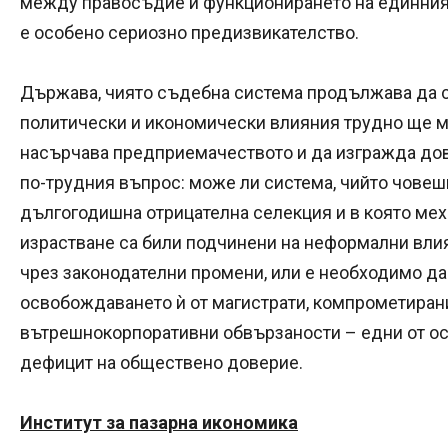
между правосъдие и функционирането на единния 
е особено сериозно предизвикателство.
Държава, чиято съдебна система продължава да с
политически и икономически влияния трудно ще м
насърчава предприемачеството и да изгражда дове
по-трудния въпрос: може ли система, чийто човешк
дългогодишна отрицателна селекция и в която ме
израстване са били подчинени на неформални вли
чрез законодателни промени, или е необходимо да
освобождаването ѝ от магистрати, компрометиран
вътрешнокорпоративни обвързаности – едни от ос
дефицит на обществено доверие.
Институт за пазарна икономика