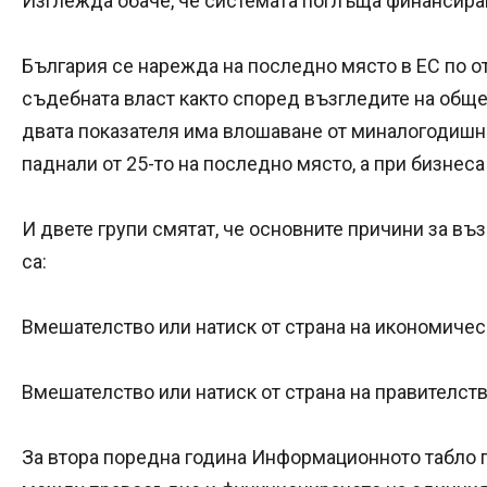
Изглежда обаче, че системата поглъща финансира
България се нарежда на последно място в ЕС по о
съдебната власт както според възгледите на общес
двата показателя има влошаване от миналогодишн
паднали от 25-то на последно място, а при бизнес
И двете групи смятат, че основните причини за в
са:
Вмешателство или натиск от страна на икономичес
Вмешателство или натиск от страна на правителств
За втора поредна година Информационното табло 