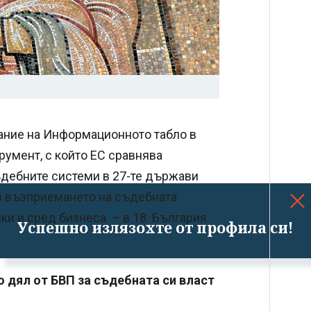
ание на Информационното табло в
румент, с който ЕС сравнява
ъдебните системи в 27-те държави
ъв възприемането на съдебната
и и сред бизнеса – в 18. България
Успешно излязохте от профила си!
о дял от БВП за съдебната си власт