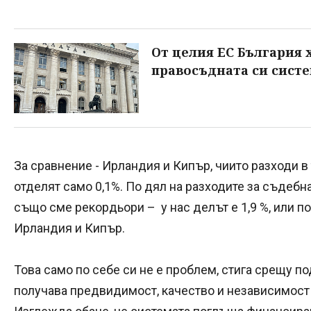
От целия ЕС България 
правосъдната си сист
За сравнение - Ирландия и Кипър, чиито разходи в
отделят само 0,1%. По дял на разходите за съдебн
също сме рекордьори – у нас делът е 1,9 %, или по
Ирландия и Кипър.
Това само по себе си не е проблем, стига срещу 
получава предвидимост, качество и независимост 