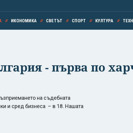
А
ИКОНОМИКА
СВЕТЪТ
СПОРТ
КУЛТУРА
ТЕХ
лгария - първа по хар
 възприемането на съдебната
и и сред бизнеса – в 18. Нашата