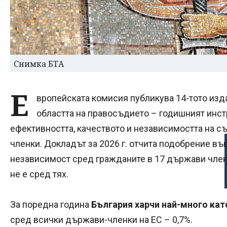
Снимка БТА
Е
вропейската комисия публикува 14-тото изд
областта на правосъдието – годишният инст
ефективността, качеството и независимостта на с
членки. Докладът за 2026 г. отчита подобрение в
независимост сред гражданите в 17 държави членк
не е сред тях.
За поредна година
България харчи най-много кат
сред всички държави-членки на ЕС – 0,7%.