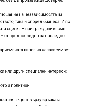
не, без да произвежда доверие.
тношение на независимостта на
твото, така и според бизнеса. И по
ата оценка – при гражданите сме
а – от предпоследно на последно.
ъзприеманата липса на независимост
ки или други специални интереси;
ото и политици.
поставя акцент върху връзката