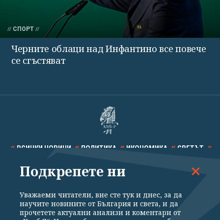
СПОРТ
Черните облаци над Инфантино все повече
се сгъстяват
ВСИЧКИ НОВИНИ
ПОЛИТИКА
ИКОНОМИКА
СВЕТЪТ
Подкрепете ни
СПОРТ
КУЛТУРА
ТЕХНОЛОГИИ
КАЛЕЙДОСКОП
МНЕНИЯ
Уважаеми читатели, вие сте тук и днес, за да
научите новините от България и света, и да
прочетете актуални анализи и коментари от