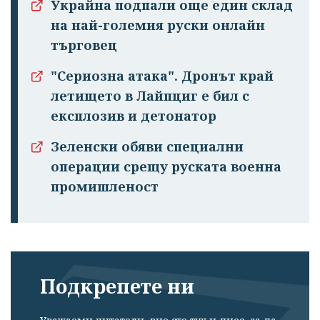
Украйна подпали още един склад
на най-големия руски онлайн
търговец
"Сериозна атака". Дронът край
Успешно
летището в Лайпциг е бил с
излязохте от
експлозив и детонатор
профила си!
Зеленски обяви специални
операции срещу руската военна
промишленост
Подкрепете ни