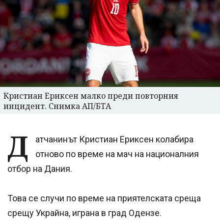
Кристиан Ериксен малко преди повторния
инцидент. Снимка АП/БТА
Д
атчанинът Кристиан Ериксен колабира
отново по време на мач на националния
отбор на Дания.
Това се случи по време на приятелската среща
срещу Украйна, играна в град Одензе.