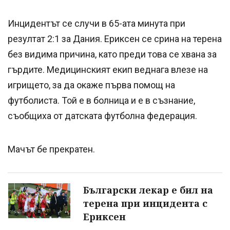
Инцидентът се случи в 65-ата минута при
резултат 2:1 за Дания. Ериксен се срина на терена
без видима причина, като преди това се хвана за
гърдите. Медицинският екип веднага влезе на
игрището, за да окаже първа помощ на
футболиста. Той е в болница и е в съзнание,
съобщиха от датската футболна федерация.
Мачът бе прекратен.
Български лекар е бил на
терена при инцидента с
Ериксен