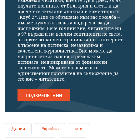
Уважаеми читатели, вие сте тук и днес, за да
научите новините от България и света, и да
прочетете актуални анализи и коментари от
„Клуб Z“. Ние се обръщаме към вас с молба –
имаме нужда от вашата подкрепа, за да
продължим. Вече години вие, читателите ни
в 97 държави на всички континенти по света,
отваряте всеки ден страницата ни в интернет
в търсене на истинска, независима и
качествена журналистика. Вие можете да
допринесете за нашия стремеж към
истината, неприкривана от финансови
зависимости. Можете да помогнете
единственият поръчител на съдържание да
сте вие – читателите.
ПОДКРЕПЕТЕ НИ
Дания
Украйна
мач