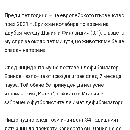
Преди пет години – на европейското първенство
през 2021 г., Ериксен колабира по време на
двубоя между Дания и Финландия (0:1). Сърцето
му спря за около пет минути, но животът му беше
спасен на терена.
След инцидента му бе поставен дефибрилатор.
Ериксен започна отново да играе след 7 месеца
пауза. Той обаче бе принуден да напусне
италианския „Интер“, тъй като в Италия е
забранено футболистите да имат дефибрилатори.
Нищо чудно след този инцидент 34-годишният
датчанин да прекрати кариерата си. Дания не се