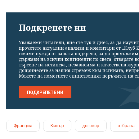
Подкрепете ни
Уважаеми читатели, вие сте тук и днес, за да научит
прочетете актуални анализи и коментари от „Клуб Z
имаме нужда от вашата подкрепа, за да продължим. 
държави на всички континенти по света, отваряте в
търсене на истинска, независима и качествена жур
допринесете за нашия стремеж към истината, непр
Можете да помогнете единственият поръчител на съ
ПОДКРЕПЕТЕ НИ
Франция
Кипър
договор
отбрана