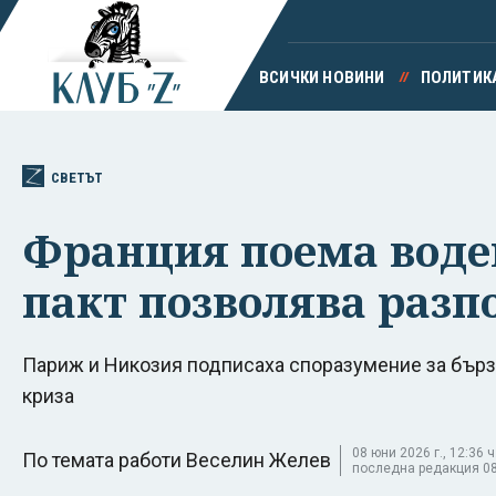
ВСИЧКИ НОВИНИ
ПОЛИТИК
СВЕТЪТ
Франция поема водещ
пакт позволява разп
Париж и Никозия подписаха споразумение за бърз
криза
08 юни 2026 г., 12:36 ч
По темата работи Веселин Желев
последна редакция 08 