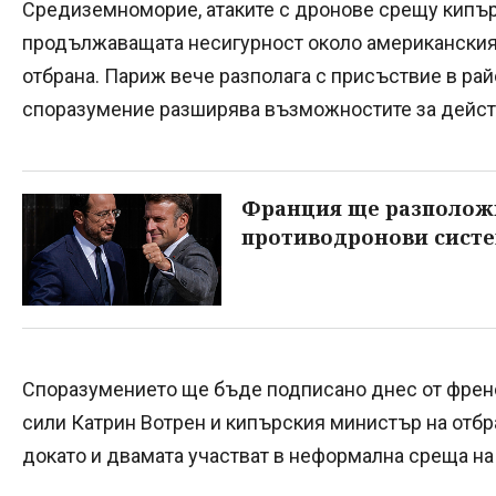
Средиземноморие, атаките с дронове срещу кипър
продължаващата несигурност около американския
отбрана. Париж вече разполага с присъствие в рай
споразумение разширява възможностите за дейст
Франция ще разположи
противодронови сист
Споразумението ще бъде подписано днес от френ
сили Катрин Вотрен и кипърския министър на отбр
докато и двамата участват в неформална среща на 