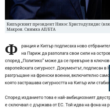
Кипърският президент Никос Христодулидис (вля
Макрон. Снимка АП/БТА
Ф
ранция и Кипър подписаха ново отбраните
на Париж да разполага свои сили на остров
според „Политико“ може да се превърне в ключов
европейската сигурност. Документът, подписан в 
разгръщане на френски военни, включително самоле
която застрашава сигурността на Кипър или стабил
Според изданието това е най-амбициозният двустр
е сключвал с държава от ЕС. Той идва на фона на