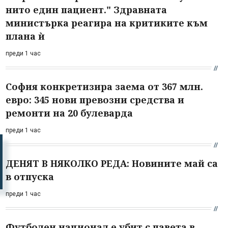
нито един пациент." Здравната
министърка реагира на критиките към
плана ѝ
преди 1 час
София конкретизира заема от 367 млн.
евро: 345 нови превозни средства и
ремонти на 20 булеварда
преди 1 час
ДЕНЯТ В НЯКОЛКО РЕДА: Новините май са
в отпуска
преди 1 час
Футболен национал е убит с павета в