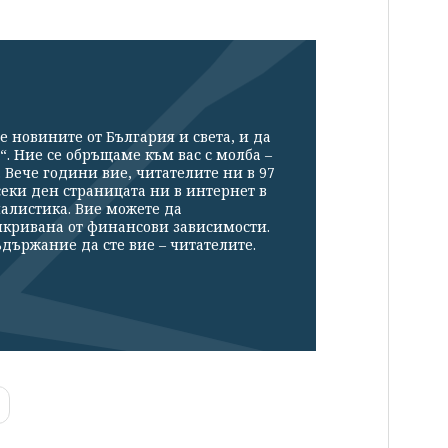
е новините от България и света, и да
“. Ние се обръщаме към вас с молба –
Вече години вие, читателите ни в 97
секи ден страницата ни в интернет в
налистика. Вие можете да
икривана от финансови зависимости.
държание да сте вие – читателите.