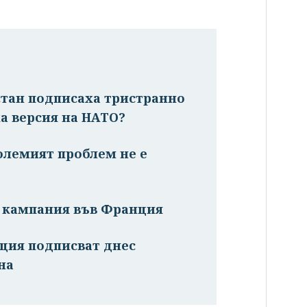
стан подписаха тристранно
а версия на НАТО?
олемият проблем не е
а кампания във Франция
рция подписват днес
на