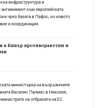
ска инфраструктура и
 ангажимент към европейската
она чрез базата в Пафос, но новото
вие и координация.
 в Кипър противоракетни и
еми
ската министърка на въоръжените
аната Василис Палмас в Никозия,
министрите на отбраната на ЕС.