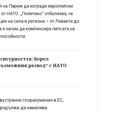
я на Париж да изгради европейски
 от НАТО. „Политико“ отбелязва, че
ия на сила в региона – от Леванта до
а е начин да компенсира липсата на
способности.
 сигурността: Борел
възможния развод“ с НАТО
вустранни споразумения в ЕС,
продължи да намалява.