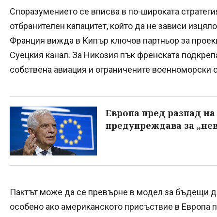
Споразумението се вписва в по-широката стратеги
отбранителен капацитет, който да не зависи изцяло
Франция вижда в Кипър ключов партньор за проекц
Суецкия канал. За Никозия пък френската подкреп
собствена авиация и ограничените военноморски 
Европа пред разпад на
предупреждава за „не
Пактът може да се превърне в модел за бъдещи д
особено ако американското присъствие в Европа 