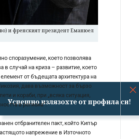
во) и френският президент Еманюел
лно споразумение, което позволява
а в случай на криза – развитие, което
 елемент от бъдещата архитектура на
Никозия, дава възможност за бързо
ти и кораби, при „всяка ситуация,
Успешно излязохте от профила си!
ността в региона“.
анен отбранителен пакт, който Кипър
 растящото напрежение в Източното