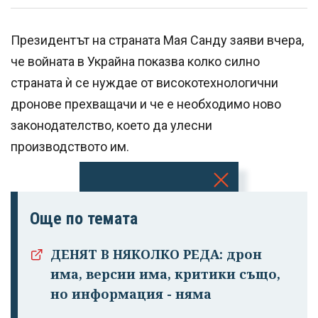
Президентът на страната Мая Санду заяви вчера,
че войната в Украйна показва колко силно
страната ѝ се нуждае от високотехнологични
дронове прехващачи и че е необходимо ново
законодателство, което да улесни
производството им.
Успешно
Още по темата
излязохте от
профила си!
ДЕНЯТ В НЯКОЛКО РЕДА: дрон
има, версии има, критики също,
но информация - няма