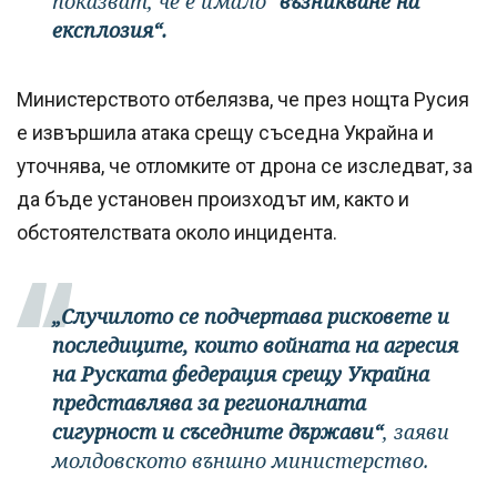
показват, че е имало
"възникване на
експлозия“.
Министерството отбелязва, че през нощта Русия
е извършила атака срещу съседна Украйна и
уточнява, че отломките от дрона се изследват, за
да бъде установен произходът им, както и
обстоятелствата около инцидента.
„Случилото се подчертава рисковете и
последиците, които войната на агресия
на Руската федерация срещу Украйна
представлява за регионалната
сигурност и съседните държави“
, заяви
молдовското външно министерство.