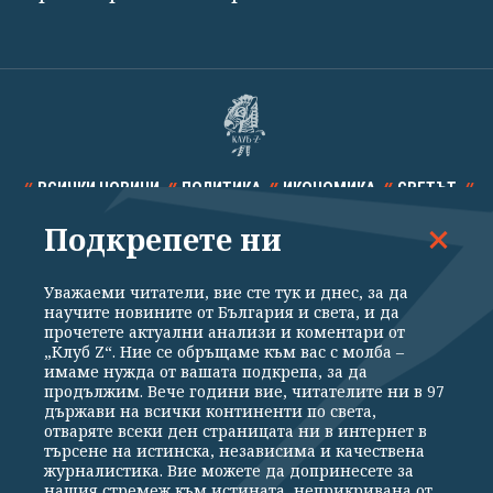
ВСИЧКИ НОВИНИ
ПОЛИТИКА
ИКОНОМИКА
СВЕТЪТ
Подкрепете ни
СПОРТ
КУЛТУРА
ТЕХНОЛОГИИ
КАЛЕЙДОСКОП
МНЕНИЯ
Уважаеми читатели, вие сте тук и днес, за да
научите новините от България и света, и да
прочетете актуални анализи и коментари от
„Клуб Z“. Ние се обръщаме към вас с молба –
имаме нужда от вашата подкрепа, за да
продължим. Вече години вие, читателите ни в 97
Общи условия
Политика за поверителност
държави на всички континенти по света,
отваряте всеки ден страницата ни в интернет в
Реклама
Партньори
Контакти
За Клуб Z
търсене на истинска, независима и качествена
Екип
Подкрепете ни
журналистика. Вие можете да допринесете за
нашия стремеж към истината, неприкривана от