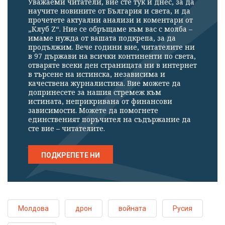
Уважаеми читатели, вие сте тук и днес, за да
научите новините от България и света, и да
прочетете актуални анализи и коментари от
„Клуб Z“. Ние се обръщаме към вас с молба –
имаме нужда от вашата подкрепа, за да
продължим. Вече години вие, читателите ни
в 97 държави на всички континенти по света,
отваряте всеки ден страницата ни в интернет
в търсене на истинска, независима и
качествена журналистика. Вие можете да
допринесете за нашия стремеж към
истината, неприкривана от финансови
зависимости. Можете да помогнете
единственият поръчител на съдържание да
сте вие – читателите.
ПОДКРЕПЕТЕ НИ
Молдова
дрон
войната
Русия