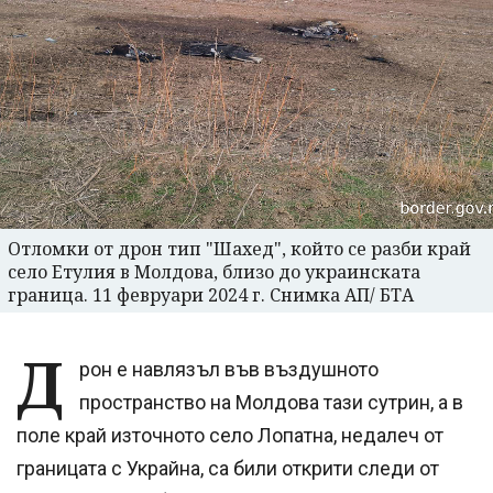
Отломки от дрон тип "Шахед", който се разби край
село Етулия в Молдова, близо до украинската
граница. 11 февруари 2024 г. Снимка АП/ БТА
Д
рон е навлязъл във въздушното
пространство на Молдова тази сутрин, а в
поле край източното село Лопатна, недалеч от
границата с Украйна, са били открити следи от