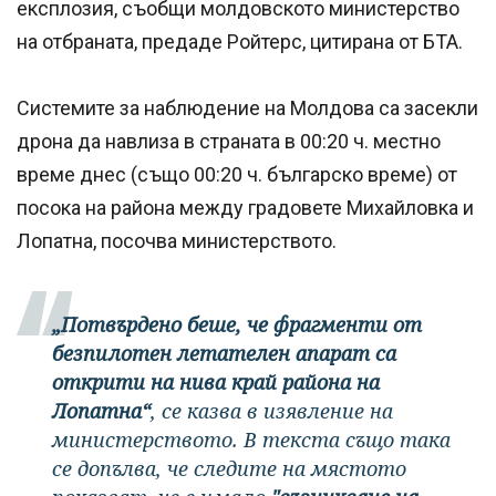
експлозия, съобщи молдовското министерство
на отбраната, предаде Ройтерс, цитирана от БТА.
Системите за наблюдение на Молдова са засекли
дрона да навлиза в страната в 00:20 ч. местно
време днес (също 00:20 ч. българско време) от
посока на района между градовете Михайловка и
Лопатна, посочва министерството.
„Потвърдено беше, че фрагменти от
безпилотен летателен апарат са
открити на нива край района на
Лопатна“
, се казва в изявление на
министерството. В текста също така
се допълва, че следите на мястото