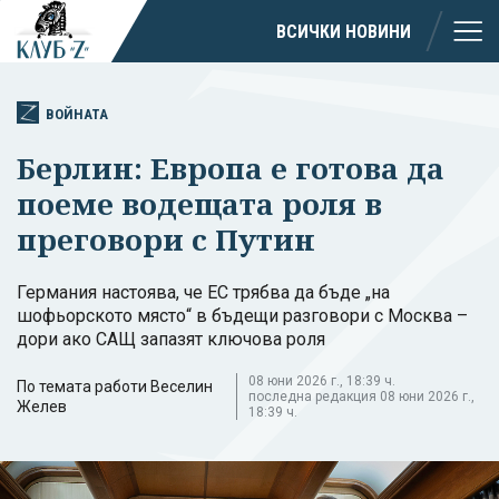
ВСИЧКИ НОВИНИ
ВОЙНАТА
Берлин: Европа е готова да
поеме водещата роля в
преговори с Путин
Германия настоява, че ЕС трябва да бъде „на
шофьорското място“ в бъдещи разговори с Москва –
дори ако САЩ запазят ключова роля
08 юни 2026 г., 18:39 ч.
По темата работи Веселин
последна редакция 08 юни 2026 г.,
Желев
18:39 ч.