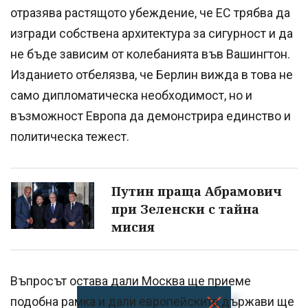
отразява растящото убеждение, че ЕС трябва да
изгради собствена архитектура за сигурност и да
не бъде зависим от колебанията във Вашингтон.
Изданието отбелязва, че Берлин вижда в това не
само дипломатическа необходимост, но и
възможност Европа да демонстрира единство и
политическа тежест.
Путин праща Абрамович
при Зеленски с тайна
мисия
Въпросът остава дали Москва ще приеме
подобна рамка и дали европейските държави ще