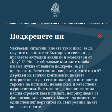
ВСИЧКИ НОВИНИ
ПОЛИТИКА
ИКОНОМИКА
СВЕТЪТ
Подкрепете ни
СПОРТ
КУЛТУРА
ТЕХНОЛОГИИ
КАЛЕЙДОСКОП
МНЕНИЯ
Уважаеми читатели, вие сте тук и днес, за да
научите новините от България и света, и да
прочетете актуални анализи и коментари от
„Клуб Z“. Ние се обръщаме към вас с молба –
имаме нужда от вашата подкрепа, за да
продължим. Вече години вие, читателите ни в 97
Общи условия
Политика за поверителност
държави на всички континенти по света,
отваряте всеки ден страницата ни в интернет в
Реклама
Партньори
Контакти
За Клуб Z
търсене на истинска, независима и качествена
Екип
Подкрепете ни
журналистика. Вие можете да допринесете за
нашия стремеж към истината, неприкривана от
финансови зависимости. Можете да помогнете
единственият поръчител на съдържание да сте
Издател на www.clubz.bg е „Клуб Зебра Медия“ ЕООД, София, ул. "Алеко
вие – читателите.
Константинов" 3. Всички права запазени 2026 „Клуб Зебра Медия“
ЕООД.