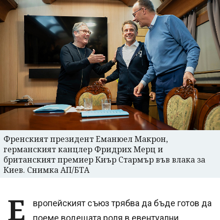
Френският президент Еманюел Макрон,
германският канцлер Фридрих Мерц и
британският премиер Киър Стармър във влака за
Киев. Снимка АП/БТА
Е
вропейският съюз трябва да бъде готов да
поеме водещата роля в евентуални