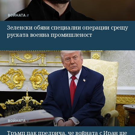
ВОЙНАТА
Зеленски обяви специални операции срещу
руската военна промишленост
ВОЙНАТА
Тръмп пак предрича, че войната с Иран ще