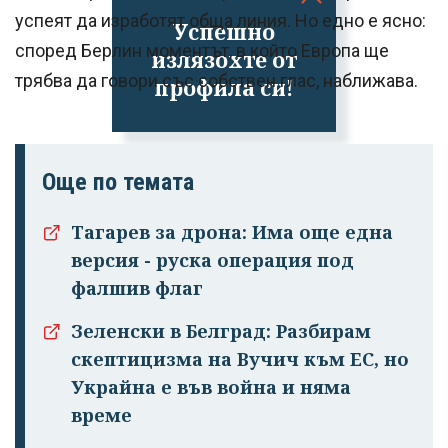
успеят да изработят обща линия. Но едно е ясно:
Успешно
според Берлин моментът, в който Европа ще
излязохте от
трябва да говори със собствен глас, наближава.
профила си!
Още по темата
Тагарев за дрона: Има още една
версия - руска операция под
фалшив флаг
Зеленски в Белград: Разбирам
скептицизма на Вучич към ЕС, но
Украйна е във война и няма
време