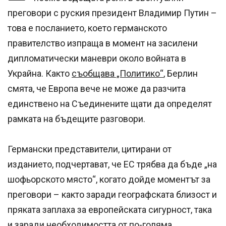
преговори с руския президент Владимир Путин –
това е посланието, което германското
правителство изпраща в момент на засилени
дипломатически маневри около войната в
Украйна. Както
съобщава „Политико“
, Берлин
смята, че Европа вече не може да разчита
единствено на Съединените щати да определят
рамката на бъдещите разговори.
Германски представители, цитирани от
изданието, подчертават, че ЕС трябва да бъде „на
шофьорското място“, когато дойде моментът за
преговори – както заради географската близост и
пряката заплаха за европейската сигурност, така
и заради необходимостта от по-голяма