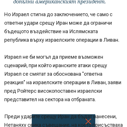
допълни американският президент.
Но Израел стигна до заключението, че само с
ответни удари срещу Иран може да ограничи
бъдещото въздействие на Ислямската
република върху израелските операции в Ливан.
Израел не би могъл да приеме възможен
сценарий, при който иранските атаки срещу
Израел се смятат за обоснована "ответна
реакция" на израелските операции в Ливан, заяви
пред Ройтерс високопоставен израелски
представител на сектора на отбраната.
Преди ударите срещу Иран да бъдат нанесени,
Нетаняху свика съвещание, на което присъстваха