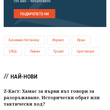
сте вие – читателите.
ПОДКРЕПЕТЕ НИ
Бенямин Нетаняху
Израел
Иран
САЩ
Ливан
Тръмп
преговори
НАЙ-НОВИ
Z-Каст: Хамас за първи път говори за
разоръжаване. Исторически обрат или
тактически ход?