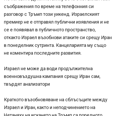
съображения по време на телефонния си
разговор с Тръмп този уикенд. Израелският
премиер не е отправял публични изявления и не
се е появявал в публичното пространство,
откакто Израел възобнови атаките си срещу Иран
в понеделник сутринта. Канцеларията му също
не коментира последните развития.
Израел не може да води продължителна
военновъздушна кампания срещу Иран сам,
твърдят анализатори
Краткото възобновяване на сблъсъците между
Израел и Иран, както и неподчинението на
Нетаняху на искането на Тръмп са поредното