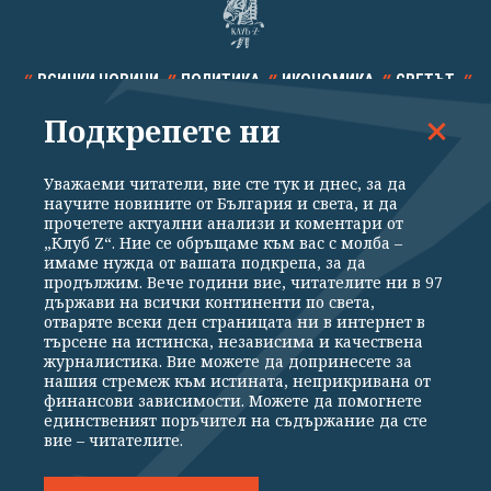
ВСИЧКИ НОВИНИ
ПОЛИТИКА
ИКОНОМИКА
СВЕТЪТ
Подкрепете ни
СПОРТ
КУЛТУРА
ТЕХНОЛОГИИ
КАЛЕЙДОСКОП
МНЕНИЯ
Уважаеми читатели, вие сте тук и днес, за да
научите новините от България и света, и да
прочетете актуални анализи и коментари от
„Клуб Z“. Ние се обръщаме към вас с молба –
имаме нужда от вашата подкрепа, за да
продължим. Вече години вие, читателите ни в 97
Общи условия
Политика за поверителност
държави на всички континенти по света,
отваряте всеки ден страницата ни в интернет в
Реклама
Партньори
Контакти
За Клуб Z
търсене на истинска, независима и качествена
Екип
Подкрепете ни
журналистика. Вие можете да допринесете за
нашия стремеж към истината, неприкривана от
финансови зависимости. Можете да помогнете
единственият поръчител на съдържание да сте
Издател на www.clubz.bg е „Клуб Зебра Медия“ ЕООД, София, ул. "Алеко
вие – читателите.
Константинов" 3. Всички права запазени 2026 „Клуб Зебра Медия“
ЕООД.
Препечатването на материали, снимки и видео от www.clubz.bg без