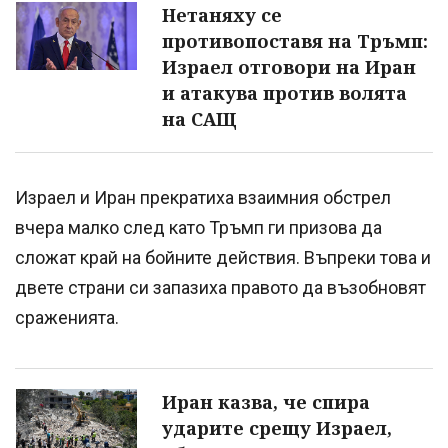
Нетаняху се
противопоставя на Тръмп:
Израел отговори на Иран
и атакува против волята
на САЩ
Израел и Иран прекратиха взаимния обстрел
вчера малко след като Тръмп ги призова да
сложат край на бойните действия. Въпреки това и
двете страни си запазиха правото да възобновят
сраженията.
Иран казва, че спира
ударите срещу Израел,