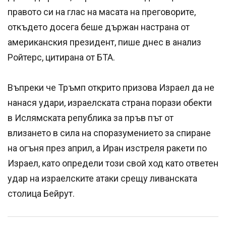
правото си на глас на масата на преговорите,
откъдето досега беше държан настрана от
американския президент, пише днес в анализ
Ройтерс, цитирана от БТА.
Въпреки че Тръмп открито призова Израел да не
нанася удари, израелската страна порази обекти
в Ислямската република за пръв път от
влизането в сила на споразумението за спиране
на огъня през април, а Иран изстреля ракети по
Израел, като определи този свой ход като ответен
удар на израелските атаки срещу ливанската
столица Бейрут.