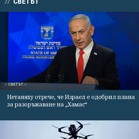
СВЕТЪТ
СВЕТЪТ
Нетаняху отрече, че Израел е одобрил плана
за разоръжаване на „Хамас“