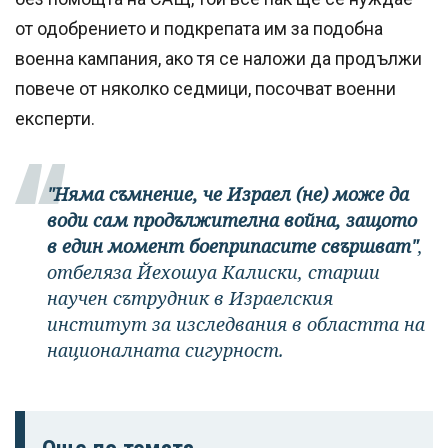
от одобрението и подкрепата им за подобна
военна кампания, ако тя се наложи да продължи
повече от няколко седмици, посочват военни
експерти.
"Няма съмнение, че Израел (не)
може да
води сам продължителна война, защото
в един момент боеприпасите свършват"
,
отбеляза Йехошуа Калиски, старши
научен сътрудник в Израелския
институт за изследвания в областта на
националната сигурност.