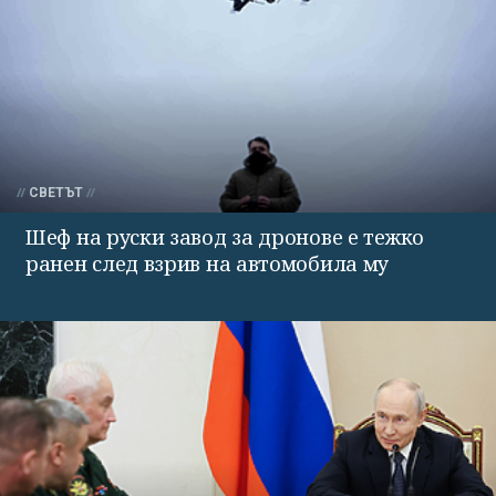
СВЕТЪТ
Шеф на руски завод за дронове е тежко
ранен след взрив на автомобила му