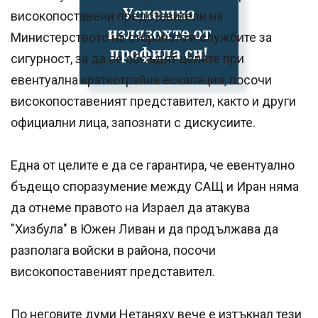
Успешно
високопоставени представители на
излязохте от
Министерството на отбраната и службите за
профила си!
сигурност, за да се обсъдят целите при
евентуална краткотрайна ескалация, посочи
високопоставеният представител, както и други
официални лица, запознати с дискусиите.
Една от целите е да се гарантира, че евентуално
бъдещо споразумение между САЩ и Иран няма
да отнеме правото на Израел да атакува
"Хизбула" в Южен Ливан и да продължава да
разполага войски в района, посочи
високопоставеният представител.
По неговите думи Нетаняху вече е изтъкнал тези