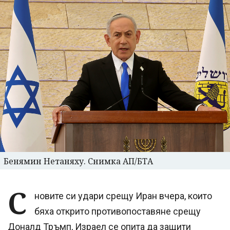
Бенямин Нетаняху. Снимка АП/БТА
С
новите си удари срещу Иран вчера, които
бяха открито противопоставяне срещу
Доналд Тръмп, Израел се опита да защити