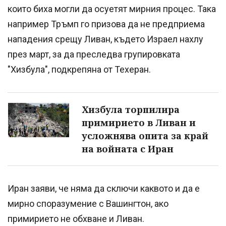
които биха могли да осуетят мирния процес. Така
например Тръмп го призова да не предприема
нападения срещу Ливан, където Израел нахлу
през март, за да преследва групировката
"Хизбула", подкрепяна от Техеран.
Хизбула торпилира
примирието в Ливан и
усложнява опита за край
на войната с Иран
Иран заяви, че няма да сключи каквото и да е
мирно споразумение с Вашингтон, ако
примирието не обхване и Ливан.