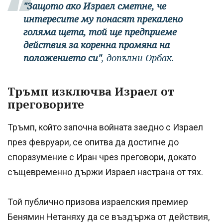
"Защото ако Израел сметне, че
интересите му понасят прекалено
голямa щета, той ще предприеме
действия за коренна промяна на
положението си"
, допълни Орбак.
Тръмп изключва Израел от
преговорите
Тръмп, който започна войната заедно с Израел
през февруари, се опитва да достигне до
споразумение с Иран чрез преговори, докато
същевременно държи Израел настрана от тях.
Той публично призова израелския премиер
Бенямин Нетаняху да се въздържа от действия,