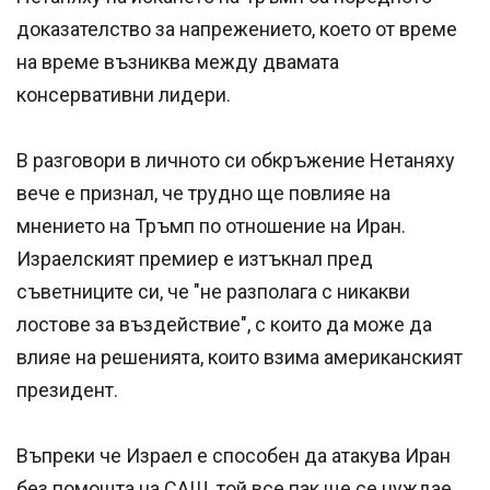
доказателство за напрежението, което от време
на време възниква между двамата
консервативни лидери.
В разговори в личното си обкръжение Нетаняху
вече е признал, че трудно ще повлияе на
мнението на Тръмп по отношение на Иран.
Израелският премиер е изтъкнал пред
съветниците си, че "не разполага с никакви
лостове за въздействие", с които да може да
влияе на решенията, които взима американският
президент.
Въпреки че Израел е способен да атакува Иран
без помощта на САЩ, той все пак ще се нуждае