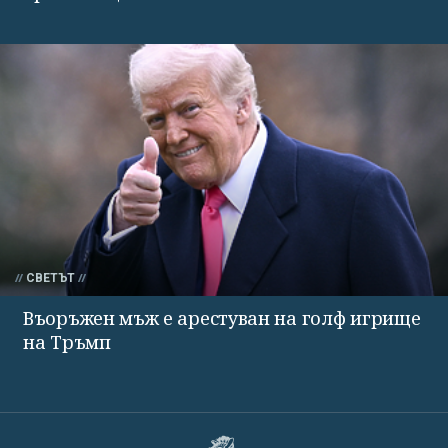
СВЕТЪТ
Въоръжен мъж е арестуван на голф игрище
на Тръмп