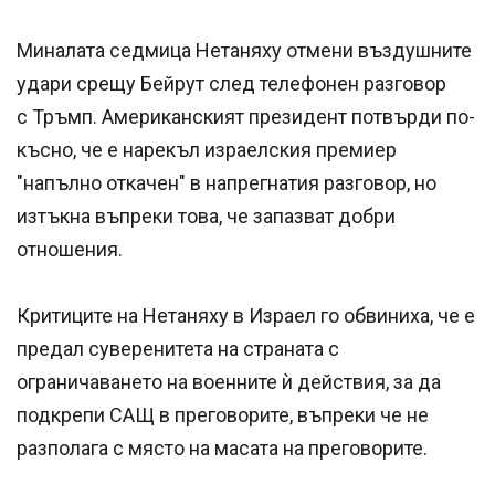
Миналата седмица Нетаняху отмени въздушните
удари срещу Бейрут след телефонен разговор
с Тръмп. Американският президент потвърди по-
късно, че е нарекъл израелския премиер
"напълно откачен" в напрегнатия разговор, но
изтъкна въпреки това, че запазват добри
отношения.
Критиците на Нетаняху в Израел го обвиниха, че е
предал суверенитета на страната с
ограничаването на военните ѝ действия, за да
подкрепи САЩ в преговорите, въпреки че не
разполага с място на масата на преговорите.