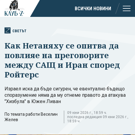
ВСИЧКИ НОВИНИ
СВЕТЪТ
Как Нетаняху се опитва да
повлияе на преговорите
между САЩ и Иран според
Ройтерс
Израел иска да бъде сигурен, че евентуално бъдещо
споразумение няма да му отнеме правото да атакува
"Хизбула" в Южен Ливан
09 юни 2026 г., 18:59 ч.
По темата работи Веселин
последна редакция 09 юни 2026 г.,
Желев
18:59 ч.