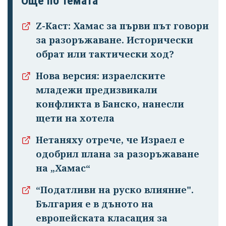
Още по темата
Z-Каст: Хамас за първи път говори
за разоръжаване. Исторически
обрат или тактически ход?
Нова версия: израелските
младежи предизвикали
конфликта в Банско, нанесли
щети на хотела
Нетаняху отрече, че Израел е
одобрил плана за разоръжаване
на „Хамас“
“Податливи на руско влияние".
България е в дъното на
европейската класация за