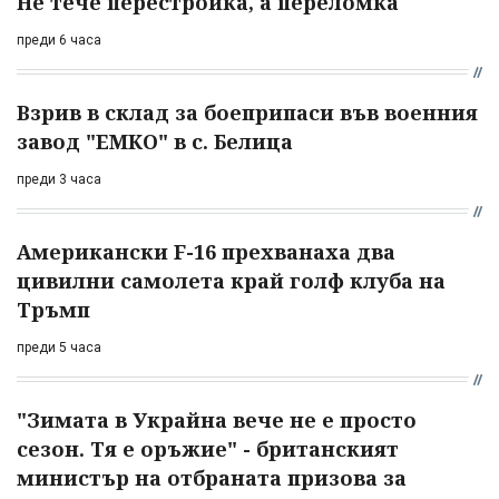
Не тече перестройка, а переломка
преди 6 часа
Взрив в склад за боеприпаси във военния
завод "ЕМКО" в с. Белица
преди 3 часа
Американски F-16 прехванаха два
цивилни самолета край голф клуба на
Тръмп
преди 5 часа
"Зимата в Украйна вече не е просто
сезон. Тя е оръжие" - британският
министър на отбраната призова за