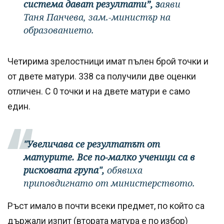
система дават резултати”, з
аяви
Таня Панчева, зам.-министър на
образованието.
Четирима зрелостници имат пълен брой точки и
от двете матури. 338 са получили две оценки
отличен. С 0 точки и на двете матури е само
един.
"Увеличава се резултатът от
матурите. Все по-малко ученици са в
рисковата група",
обявиха
приповдигнато от министерството.
Ръст имало в почти всеки предмет, по който са
държали изпит (втората матура е по избор)