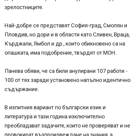
зрелостниците.
Най-добре се представят София-град, Смолян и
Пловдив, но дори и в области като Сливен, Враца,
Кърджали, Ямбол и др., които обикновено са на
опашката, има подобрение, твърдят от МОН.
Панева обяви, че са били анулирани 107 работи -
100 от тях заради установено напълно идентично
съдържание.
В изпитния вариант по български език и
литература и тази година изключително
преобладават задачите, които не проверяват и не
провокират възпроизвеждане на знания, а