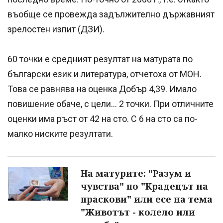
въобще се провежда задължително държавният
зрелостен изпит (ДЗИ).
60 точки е средният резултат на матурата по
български език и литература, отчетоха от МОН.
Това се равнява на оценка Добър 4,39. Имало
повишение обаче, с цели... 2 точки. При отличните
оценки има ръст от 42 на сто. С 6 на сто са по-
малко ниските резултати.
На матурите: "Разум и
чувства" по "Крадецът на
праскови" или есе на тема
"Животът - колело или