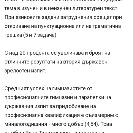
тема в изучен и в неизучен литературен текст.
При езиковите задачи затруднения срещат при
откриване на пунктуационна или на граматична
грешка (5 и 7 задача).
С над 20 процента се увеличава и броят на
отличните резултати на втория държавен
зрелостен изпит.
Средният успех на гимназистите от
професионалните гимназии и паралелки на
държавния изпит за придобиване на
професионална квалификация е съизмерим с
миналогодишния - много добър (4,54). Това
съобщи Ваня Тивидошева - директор на