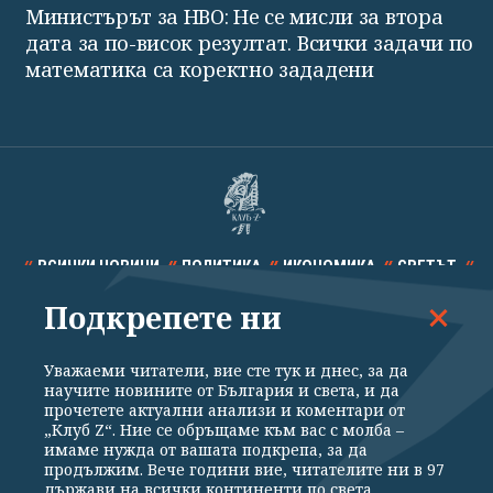
Министърът за НВО: Не се мисли за втора
дата за по-висок резултат. Всички задачи по
математика са коректно зададени
ВСИЧКИ НОВИНИ
ПОЛИТИКА
ИКОНОМИКА
СВЕТЪТ
Подкрепете ни
СПОРТ
КУЛТУРА
ТЕХНОЛОГИИ
КАЛЕЙДОСКОП
МНЕНИЯ
Уважаеми читатели, вие сте тук и днес, за да
научите новините от България и света, и да
прочетете актуални анализи и коментари от
„Клуб Z“. Ние се обръщаме към вас с молба –
имаме нужда от вашата подкрепа, за да
продължим. Вече години вие, читателите ни в 97
Общи условия
Политика за поверителност
държави на всички континенти по света,