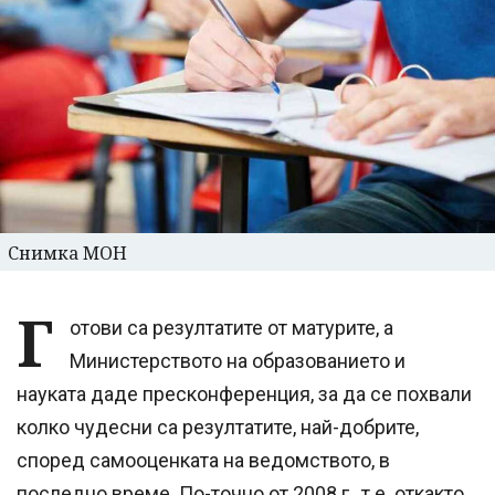
Снимка МОН
Г
отови са резултатите от матурите, а
Министерството на образованието и
науката даде пресконференция, за да се похвали
колко чудесни са резултатите, най-добрите,
според самооценката на ведомството, в
последно време. По-точно от 2008 г., т.е. откакто