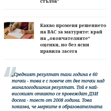
стълба"
Какво променя решението
на ВАС за матурите: край
на „окончателните“
оценки, но без ясни
правила засега
„Средният резултат тази година е 60
точки - това е с повече от две точки над
миналогодишния резултат. Той е най-
високият откакто се провеждат ДЗИ
досега - тоест от 2008 година. Това
показва, че мерките в образователната