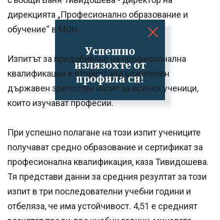
дирекцията „Професионално образование и
обучение“ в МОН.
Успешно
Изпитът за придобиване на професионална
излязохте от
квалификация е вторият задължителен
профила си!
държавен зрелостен изпит за всички ученици,
които изучават професии.
При успешно полагане на този изпит учениците
получават средно образование и сертификат за
професионална квалификация, каза Тивидошева.
Тя представи данни за средния резултат за този
изпит в три последователни учебни години и
отбеляза, че има устойчивост. 4,51 е средният