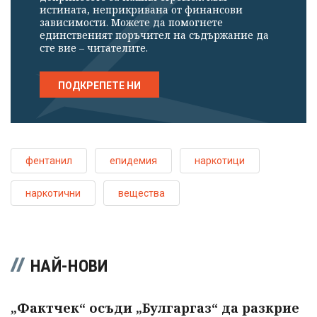
истината, неприкривана от финансови
зависимости. Можете да помогнете
единственият поръчител на съдържание да
сте вие – читателите.
ПОДКРЕПЕТЕ НИ
фентанил
епидемия
наркотици
наркотични
вещества
НАЙ-НОВИ
„Фактчек“ осъди „Булгаргаз“ да разкрие