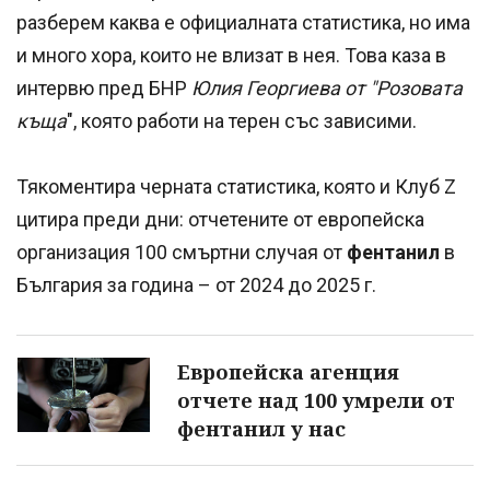
разберем каква е официалната статистика, но има
и много хора, които не влизат в нея. Това каза в
интервю пред БНР
Юлия Георгиева от "Розовата
къща
", която работи на терен със зависими.
Тякоментира черната статистика, която и Клуб Z
цитира преди дни: отчетените от европейска
организация 100 смъртни случая от
фентанил
в
България за година – от 2024 до 2025 г.
Европейска агенция
отчете над 100 умрели от
фентанил у нас