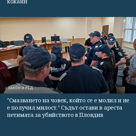
кокаин
ЗАКОН И РЕД
"Смазването на човек, който се е молил и не
е получил милост." Съдът остави в ареста
петимата за убийството в Пловдив