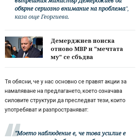
вътрешния министър Демерджиев да
обърне сериозно внимание на проблема
",
каза още Георгиева.
Демерджиев поиска
отново МВР и "мечтата
му" се сбъдва
Тя обясни, че у нас основно се правят акции за
намаляване на предлагането, което означава
силовите структури да преследват тези, които
употребяват и разпространяват:
"Моето наблюдение е, че това усилие е