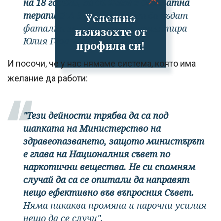
на 18 години, за да влезе в безплатна
терапия?
А 3 години могат да бъдат
Успешно
фатални за този човек", коментира
излязохте от
Юлия Георгиева.
профила си!
И посочи, че у нас нямаме система, която има
желание да работи:
"Тези дейности трябва да са под
шапката на Министерство на
здравеопазването, защото министърът
е глава на Националния съвет по
наркотични вещества. Не си спомням
случай да са се опитали да направят
нещо ефективно във въпросния Съвет.
Няма никаква промяна и нарочни усилия
нещо да се случи".