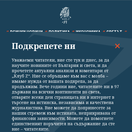
ВСИЧКИ НОВИНИ
ПОЛИТИКА
ИКОНОМИКА
СВЕТЪТ
Подкрепете ни
СПОРТ
КУЛТУРА
ТЕХНОЛОГИИ
КАЛЕЙДОСКОП
МНЕНИЯ
Уважаеми читатели, вие сте тук и днес, за да
научите новините от България и света, и да
прочетете актуални анализи и коментари от
„Клуб Z“. Ние се обръщаме към вас с молба –
имаме нужда от вашата подкрепа, за да
продължим. Вече години вие, читателите ни в 97
Общи условия
Политика за поверителност
държави на всички континенти по света,
отваряте всеки ден страницата ни в интернет в
Реклама
Партньори
Контакти
За Клуб Z
търсене на истинска, независима и качествена
Екип
Подкрепете ни
журналистика. Вие можете да допринесете за
нашия стремеж към истината, неприкривана от
финансови зависимости. Можете да помогнете
единственият поръчител на съдържание да сте
Издател на www.clubz.bg е „Клуб Зебра Медия“ ЕООД, София, ул. "Алеко
вие – читателите.
Константинов" 3. Всички права запазени 2026 „Клуб Зебра Медия“