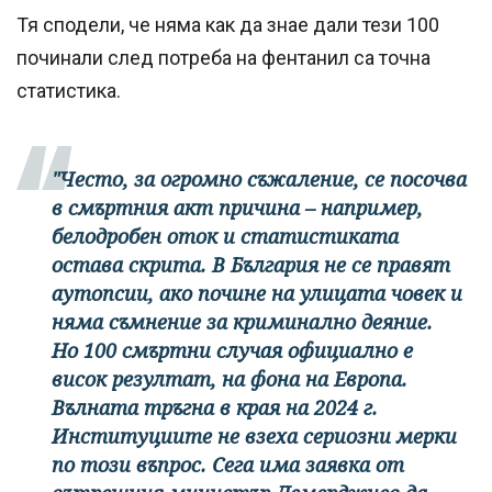
Тя сподели, че няма как да знае дали тези 100
починали след потреба на фентанил са точна
статистика.
"Често, за огромно съжаление, се посочва
в смъртния акт причина – например,
белодробен оток и статистиката
остава скрита. В България не се правят
аутопсии, ако почине на улицата човек и
няма съмнение за криминално деяние.
Но 100 смъртни случая официално е
висок резултат, на фона на Европа.
Вълната тръгна в края на 2024 г.
Институциите не взеха сериозни мерки
по този въпрос. Сега има заявка от