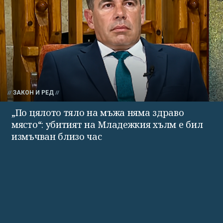
ЗАКОН И РЕД
„По цялото тяло на мъжа няма здраво
място“: убитият на Младежкия хълм е бил
измъчван близо час