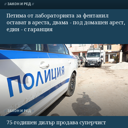
ЗАКОН И РЕД
Петима от лабораторията за фентанил
остават в ареста, двама - под домашен арест,
един - с гаранция
ЗАКОН И РЕД
75-годишен дилър продава суперчист