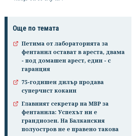
Още по темата
Петима от лабораторията за
фентанил остават в ареста, двама
- под домашен арест, един - с
гаранция
75-годишен дилър продава
суперчист кокаин
Главният секретар на МВР за
фентанила: Успехът ни е
грандиозен. На Балканския
полуостров не е правено такова