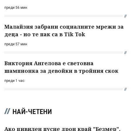
преди 56 мин
Малайзия забрани социалните мрежи за
деца - но те пак са в Tik Tok
преди 57 мин
Виктория Ангелова е световна
шампионка за девойки в тройния скок
преди 1 час
НАЙ-ЧЕТЕНИ
Ако цивилен пусне дрон край "Безмер",