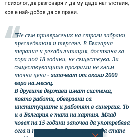
психолог, да разговаря и да му даде напътствия,
кое е най-добре да се прави.
"Не съм привърженик на строги забрани,
преследвания и търсене. В България
терапия и рехабилитация, достъпна за
хора под 18 години, не съществува. За
съществуващите програми не знам
точна цена -
започват от около 2000
евро на месец.
В другите държави имат система,
която работи, обвързани са
институциите и работят в синергия. То
и в България е така на хартия. Млад
човек на 15 години започва да употребява
сега и ние трябва да го чакаме да стане