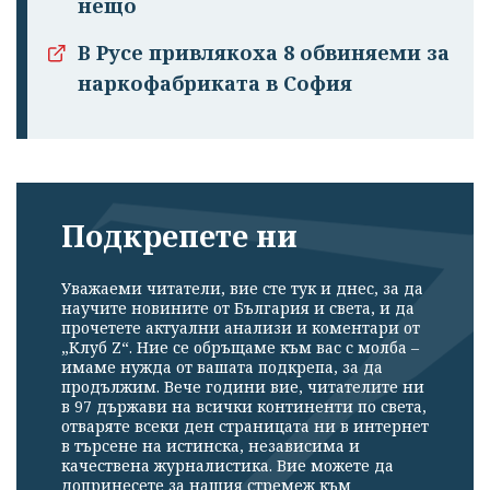
нещо
В Русе привлякоха 8 обвиняеми за
наркофабриката в София
Подкрепете ни
Уважаеми читатели, вие сте тук и днес, за да
научите новините от България и света, и да
прочетете актуални анализи и коментари от
„Клуб Z“. Ние се обръщаме към вас с молба –
имаме нужда от вашата подкрепа, за да
продължим. Вече години вие, читателите ни
в 97 държави на всички континенти по света,
отваряте всеки ден страницата ни в интернет
в търсене на истинска, независима и
качествена журналистика. Вие можете да
допринесете за нашия стремеж към