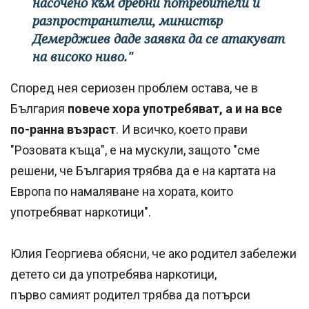
насочено към дребни потребители и
разпространители, министър
Демерджиев даде заявка да се атакуват
на високо ниво."
Според нея сериозен проблем остава, че в
България
повече хора употребяват, а и на все
по-ранна възраст
. И всичко, което прави
"Розовата къща", е на мускули, защото "сме
решени, че България трябва да е на картата на
Европа по намаляване на хората, които
употребяват наркотици".
Юлия Георгиева обясни, че ако родител забележи
детето си да употребява наркотици,
първо самият родител трябва да потърси