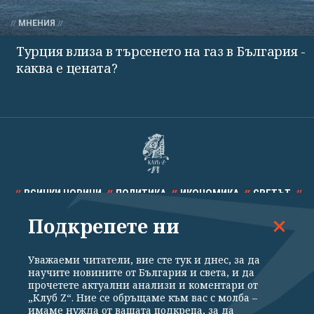
МНЕНИЯ
Турция влиза в търсенето на газ в България -
каква е цената?
ВСИЧКИ НОВИНИ
ПОЛИТИКА
ИКОНОМИКА
СВЕТЪТ
Подкрепете ни
СПОРТ
КУЛТУРА
ТЕХНОЛОГИИ
КАЛЕЙДОСКОП
МНЕНИЯ
Уважаеми читатели, вие сте тук и днес, за да
научите новините от България и света, и да
прочетете актуални анализи и коментари от
„Клуб Z“. Ние се обръщаме към вас с молба –
имаме нужда от вашата подкрепа, за да