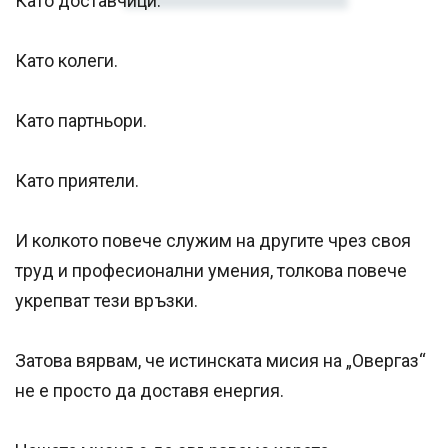
Като доставчици.
Като колеги.
Като партньори.
Като приятели.
И колкото повече служим на другите чрез своя
труд и професионални умения, толкова повече
укрепват тези връзки.
Затова вярвам, че истинската мисия на „Овергаз“
не е просто да доставя енергия.