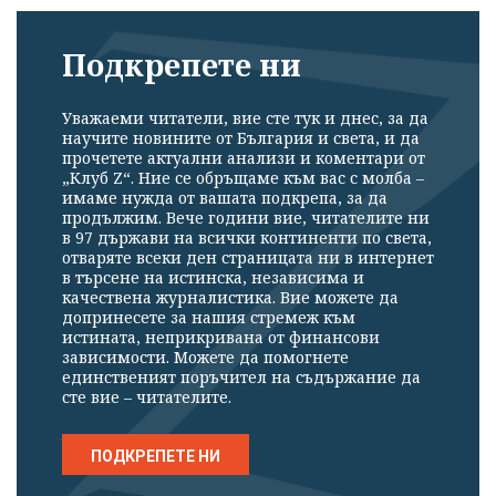
Подкрепете ни
Уважаеми читатели, вие сте тук и днес, за да
научите новините от България и света, и да
прочетете актуални анализи и коментари от
„Клуб Z“. Ние се обръщаме към вас с молба –
имаме нужда от вашата подкрепа, за да
продължим. Вече години вие, читателите ни
в 97 държави на всички континенти по света,
отваряте всеки ден страницата ни в интернет
в търсене на истинска, независима и
качествена журналистика. Вие можете да
допринесете за нашия стремеж към
истината, неприкривана от финансови
зависимости. Можете да помогнете
единственият поръчител на съдържание да
сте вие – читателите.
ПОДКРЕПЕТЕ НИ