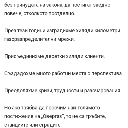
без принудата на закона, да постигат заедно
повече, отколкото поотделно.
През тези години изградихме хиляди километри
газоразпределителни мрежи.
Присъединихме десетки хиляди клиенти.
Създадохме много работни места с перспектива.
Преодоляхме кризи, трудности и разочарования.
Но ако трябва да посочим най-голямото
постижение на „Овергаз“, то не са тръбите,
станциите или сградите.