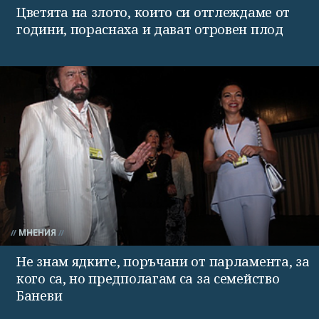
Цветята на злото, които си отглеждаме от
години, пораснаха и дават отровен плод
МНЕНИЯ
Не знам ядките, поръчани от парламента, за
кого са, но предполагам са за семейство
Баневи