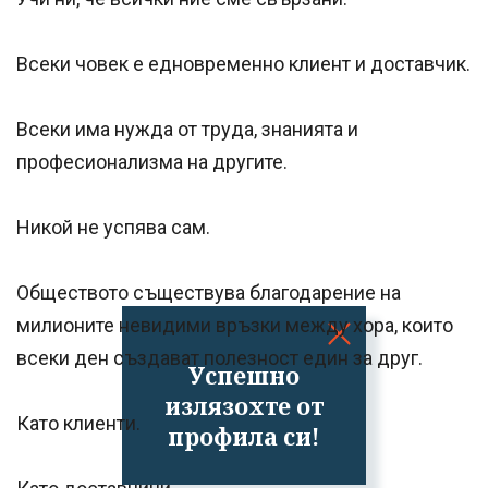
Всеки човек е едновременно клиент и доставчик.
Всеки има нужда от труда, знанията и
професионализма на другите.
Никой не успява сам.
Обществото съществува благодарение на
милионите невидими връзки между хора, които
всеки ден създават полезност един за друг.
Успешно
излязохте от
Като клиенти.
профила си!