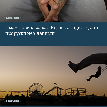
МНЕНИЯ
Имам новина за вас. Не, не са садисти, а са
проруски нео-нацисти
МНЕНИЯ