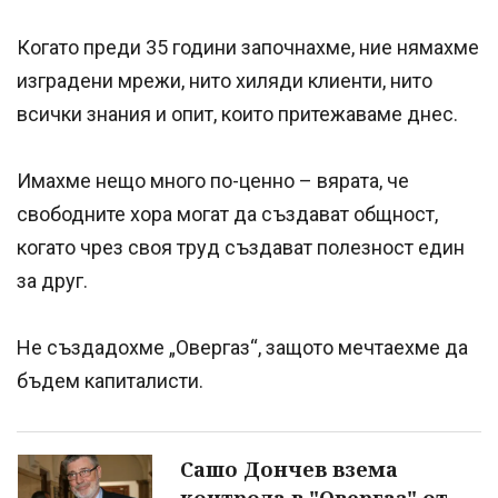
Когато преди 35 години започнахме, ние нямахме
изградени мрежи, нито хиляди клиенти, нито
всички знания и опит, които притежаваме днес.
Имахме нещо много по-ценно – вярата, че
свободните хора могат да създават общност,
когато чрез своя труд създават полезност един
за друг.
Не създадохме „Овергаз“, защото мечтаехме да
бъдем капиталисти.
Сашо Дончев взема
контрола в "Овергаз" от