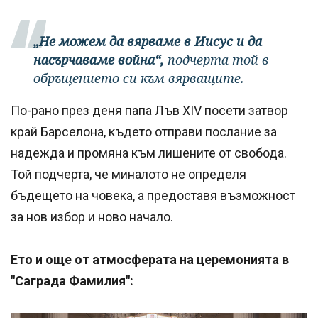
„Не можем да вярваме в Иисус и да
насърчаваме война“,
подчерта той в
обръщението си към вярващите.
По-рано през деня папа Лъв XIV посети затвор
край Барселона, където отправи послание за
надежда и промяна към лишените от свобода.
Той подчерта, че миналото не определя
бъдещето на човека, а предоставя възможност
за нов избор и ново начало.
Ето и още от атмосферата на церемонията в
"Саграда Фамилия":