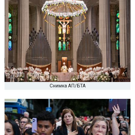
Снимка АП/БТА