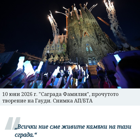
10 юни 2026 г. "Саграда Фамилия", прочутото
творение на Гауди. Снимка АП/БТА
„Всички ние сме живите камъни на тази
сграда.“