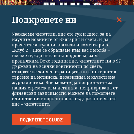
Подкрепете ни
Уважаеми читатели, вие сте тук и днес, за да
научите новините от България и света, и да
ГАЛЕРИИ
прочетете актуални анализи и коментари от
„Клуб Z“. Ние се обръщаме към вас с молба –
Мадрид посрещна световните шампиони
имаме нужда от вашата подкрепа, за да
продължим. Вече години вие, читателите ни в 97
държави на всички континенти по света,
отваряте всеки ден страницата ни в интернет в
търсене на истинска, независима и качествена
журналистика. Вие можете да допринесете за
нашия стремеж към истината, неприкривана от
финансови зависимости. Можете да помогнете
единственият поръчител на съдържание да сте
вие – читателите.
ПОДКРЕПЕТЕ CLUBZ