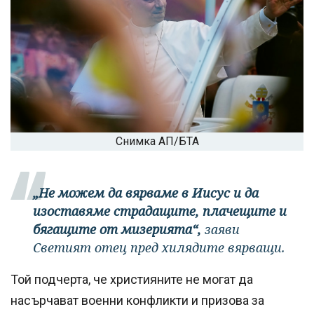
Снимка АП/БТА
„Не можем да вярваме в Иисус и да
изоставяме страдащите, плачещите и
бягащите от мизерията“,
заяви
Светият отец пред хилядите вярващи.
Той подчерта, че християните не могат да
насърчават военни конфликти и призова за