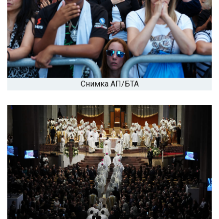
Снимка АП/БТА