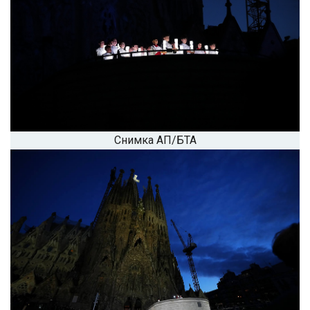
Снимка АП/БТА