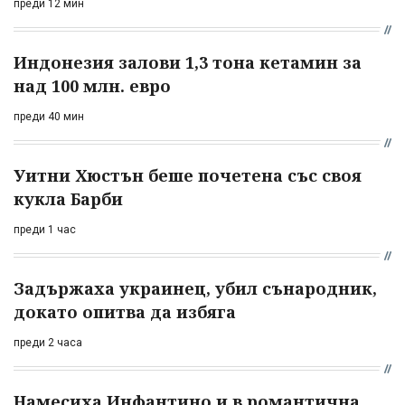
преди 12 мин
Индонезия залови 1,3 тона кетамин за
над 100 млн. евро
преди 40 мин
Уитни Хюстън беше почетена със своя
кукла Барби
преди 1 час
Задържаха украинец, убил сънародник,
докато опитва да избяга
преди 2 часа
Намесиха Инфантино и в романтична