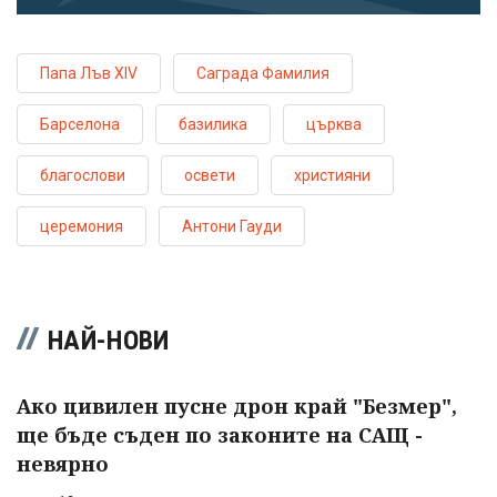
Папа Лъв XIV
Саграда Фамилия
Барселона
базилика
църква
благослови
освети
християни
церемония
Антони Гауди
НАЙ-НОВИ
Ако цивилен пусне дрон край "Безмер",
ще бъде съден по законите на САЩ -
невярно