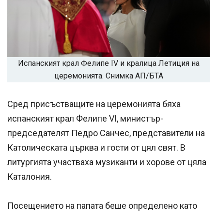
Испанският крал Фелипе IV и кралица Летиция на
церемонията. Снимка АП/БТА
Сред присъстващите на церемонията бяха
испанският крал Фелипе VI, министър-
председателят Педро Санчес, представители на
Католическата църква и гости от цял свят. В
литургията участваха музиканти и хорове от цяла
Каталония.
Посещението на папата беше определено като