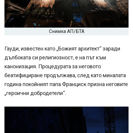
Снимка АП/БТА
Гауди, известен като „Божият архитект“ заради
дълбоката си религиозност, е на път към
канонизация. Процедурата за неговото
беатифициране продължава, след като миналата
година покойният папа Франциск призна неговите
„героични добродетели“.