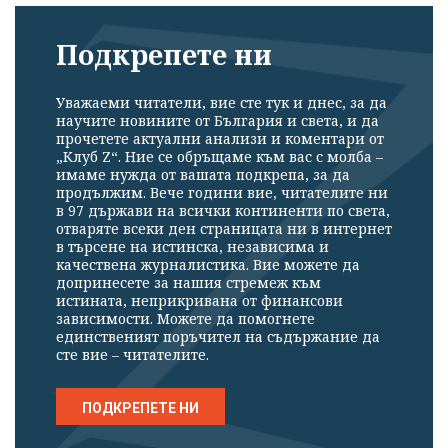
Подкрепете ни
Уважаеми читатели, вие сте тук и днес, за да
научите новините от България и света, и да
прочетете актуални анализи и коментари от
„Клуб Z“. Ние се обръщаме към вас с молба –
имаме нужда от вашата подкрепа, за да
продължим. Вече години вие, читателите ни
в 97 държави на всички континенти по света,
отваряте всеки ден страницата ни в интернет
в търсене на истинска, независима и
качествена журналистика. Вие можете да
допринесете за нашия стремеж към
истината, неприкривана от финансови
зависимости. Можете да помогнете
единственият поръчител на съдържание да
сте вие – читателите.
ПОДКРЕПЕТЕ НИ