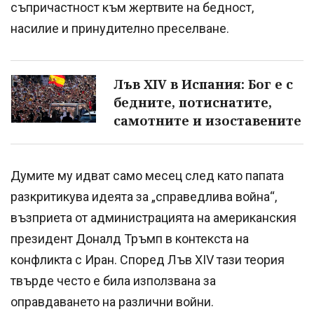
съпричастност към жертвите на бедност,
насилие и принудително преселване.
Лъв XIV в Испания: Бог е с
бедните, потиснатите,
самотните и изоставените
Думите му идват само месец след като папата
разкритикува идеята за „справедлива война“,
възприета от администрацията на американския
президент Доналд Тръмп в контекста на
конфликта с Иран. Според Лъв XIV тази теория
твърде често е била използвана за
оправдаването на различни войни.