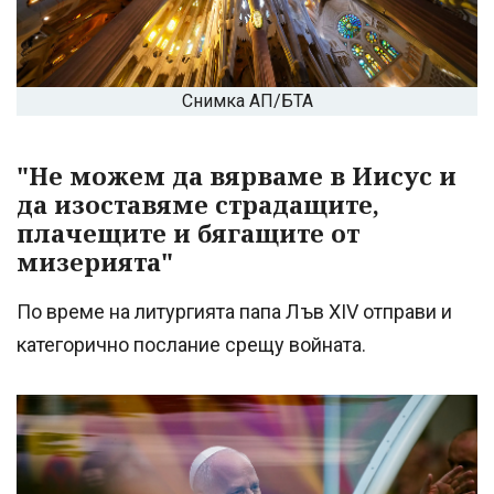
Снимка АП/БТА
"Не можем да вярваме в Иисус и
да изоставяме страдащите,
плачещите и бягащите от
мизерията"
По време на литургията папа Лъв XIV отправи и
категорично послание срещу войната.