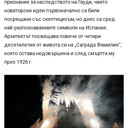
признание за наследството на Гауди, чиито
новаторски идеи първоначално са били
посрещани със скептицизъм, но днес са сред
най-разпознаваемите символи на Испания.
Архитектът посвещава повече от четири
десетилетия от живота си на „Саграда Фамилия“,
която остава недовършена и след смъртта му
през 1926 г.