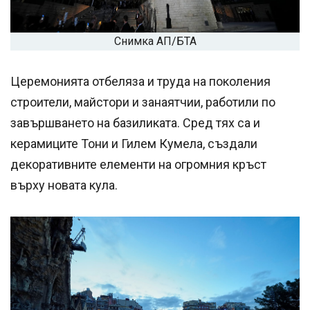
Снимка АП/БТА
Церемонията отбеляза и труда на поколения
строители, майстори и занаятчии, работили по
завършването на базиликата. Сред тях са и
керамиците Тони и Гилем Кумела, създали
декоративните елементи на огромния кръст
върху новата кула.