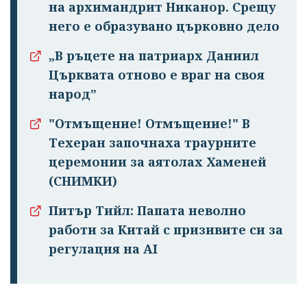
на архимандрит Никанор. Срещу
него е образувано църковно дело
„В ръцете на патриарх Даниил
Църквата отново е враг на своя
народ”
"Отмъщение! Отмъщение!" В
Техеран започнаха траурните
церемонии за аятолах Хаменей
(СНИМКИ)
Питър Тийл: Папата неволно
работи за Китай с призивите си за
регулация на AI