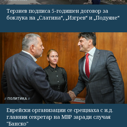
Терзиев подписа 5-годишен договор за
боклука на „Слатина“, „Изгрев“ и „Подуяне“
ПОЛИТИКА
Еврейски организации се срещнаха с и.д.
главния секретар на МВР заради случая
"Банско"