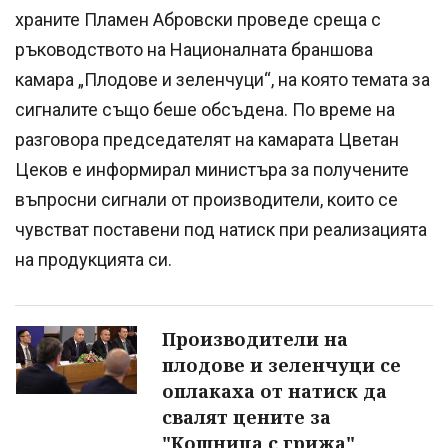
храните Пламен Абровски проведе среща с
ръководството на Националната браншова
камара „Плодове и зеленчуци“, на която темата за
сигналите също беше обсъдена. По време на
разговора председателят на камарата Цветан
Цеков е информирал министъра за получените
въпросни сигнали от производители, които се
чувстват поставени под натиск при реализацията
на продукцията си.
Производители на
плодове и зеленчуци се
оплакаха от натиск да
свалят цените за
"Кошница с грижа"