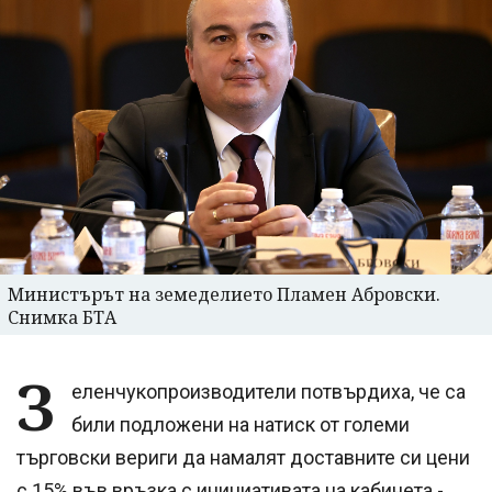
Министърът на земеделието Пламен Абровски.
Снимка БТА
З
еленчукопроизводители потвърдиха, че са
били подложени на натиск от големи
търговски вериги да намалят доставните си цени
с 15% във връзка с инициативата на кабинета -