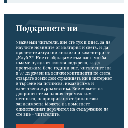
Подкрепете ни
Уважаеми читатели, вие сте тук и днес, за да
научите новините от България и света, и да
прочетете актуални анализи и коментари от
„Клуб Z“. Ние се обръщаме към вас с молба –
имаме нужда от вашата подкрепа, за да
продължим. Вече години вие, читателите ни
в 97 държави на всички континенти по света,
отваряте всеки ден страницата ни в интернет
в търсене на истинска, независима и
качествена журналистика. Вие можете да
допринесете за нашия стремеж към
истината, неприкривана от финансови
зависимости. Можете да помогнете
единственият поръчител на съдържание да
сте вие – читателите.