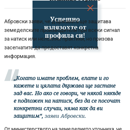
Успешно
Абровски заяви, че държавата ще защитава
излязохте от
земеделските производители при всеки сигнал
профила си!
за натиск или нелоялни практики, но призова
засегнатите да предоставят конкретна
информация.
„Когато имате проблем, елате и го
кажете и цялата държава ще застане
зад вас. Но ако се говори, че някой някъде
е подложен на натиск, без да се посочат
конкретни случаи, няма как да ви
защитим“,
заяви Абровски.
От министерството на земеделието уточниха, че