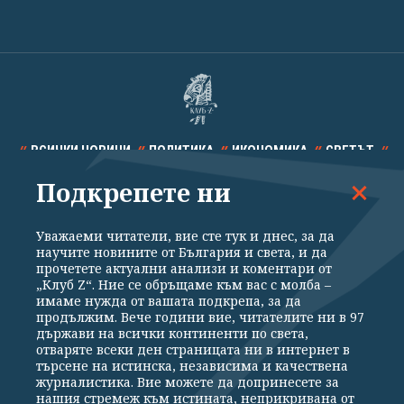
ВСИЧКИ НОВИНИ
ПОЛИТИКА
ИКОНОМИКА
СВЕТЪТ
Подкрепете ни
СПОРТ
КУЛТУРА
ТЕХНОЛОГИИ
КАЛЕЙДОСКОП
МНЕНИЯ
Уважаеми читатели, вие сте тук и днес, за да
научите новините от България и света, и да
прочетете актуални анализи и коментари от
„Клуб Z“. Ние се обръщаме към вас с молба –
имаме нужда от вашата подкрепа, за да
продължим. Вече години вие, читателите ни в 97
Общи условия
Политика за поверителност
държави на всички континенти по света,
отваряте всеки ден страницата ни в интернет в
Реклама
Партньори
Контакти
За Клуб Z
търсене на истинска, независима и качествена
Екип
Подкрепете ни
журналистика. Вие можете да допринесете за
нашия стремеж към истината, неприкривана от