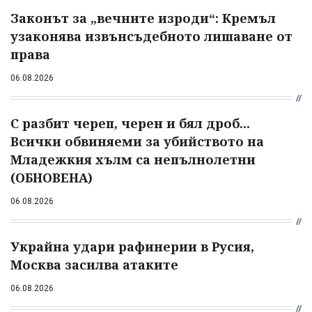
Законът за „вечните изроди“: Кремъл
узаконява извънсъдебното лишаване от
права
06.08.2026
С разбит череп, черен и бял дроб...
Всички обвиняеми за убийството на
Младежкия хълм са непълнолетни
(ОБНОВЕНА)
06.08.2026
Украйна удари рафинерии в Русия,
Москва засилва атаките
06.08.2026