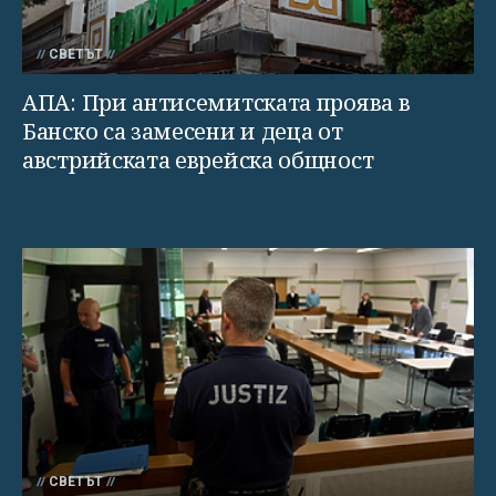
СВЕТЪТ
АПА: При антисемитската проява в
Банско са замесени и деца от
австрийската еврейска общност
СВЕТЪТ