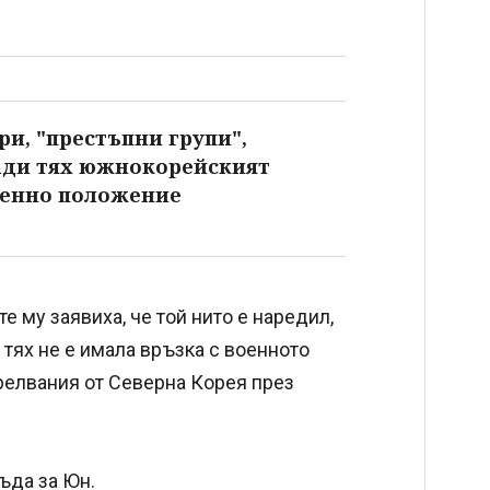
и, "престъпни групи",
ради тях южнокорейският
оенно положение
 му заявиха, че той нито е наредил,
 тях не е имала връзка с военното
трелвания от Северна Корея през
ъда за Юн.