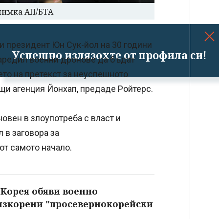
Снимка АП/БТА
 президент Юн Сук-йол на 30 години
Успешно излязохте от профила си!
 наредил военни дронове да бъдат
ето на претекст за неуспешното
бщи агенция Йонхап, предаде Ройтерс.
овен в злоупотреба с власт и
л в заговора за
от самото начало.
Корея обяви военно
изкорени "просевернокорейски