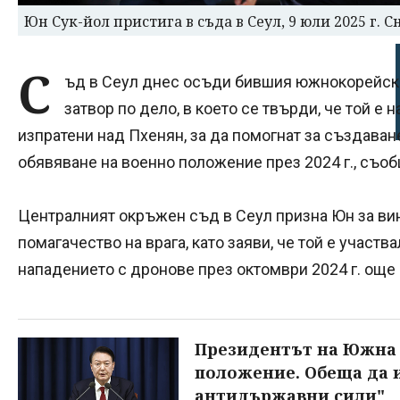
Юн Сук-йол пристига в съда в Сеул, 9 юли 2025 г. 
С
ъд в Сеул днес осъди бившия южнокорейски
затвор по дело, в което се твърди, че той е
изпратени над Пхенян, за да помогнат за създаван
обявяване на военно положение през 2024 г., съо
Централният окръжен съд в Сеул призна Юн за вин
помагачество на врага, като заяви, че той е участва
нападението с дронове през октомври 2024 г. още 
Президентът на Южна 
положение. Обеща да 
антидържавни сили"