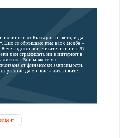
е новините от България и света, и да
“. Ние се обръщаме към вас с молба –
Вече години вие, читателите ни в 97
секи ден страницата ни в интернет в
налистика. Вие можете да
икривана от финансови зависимости.
държание да сте вие – читателите.
зидент