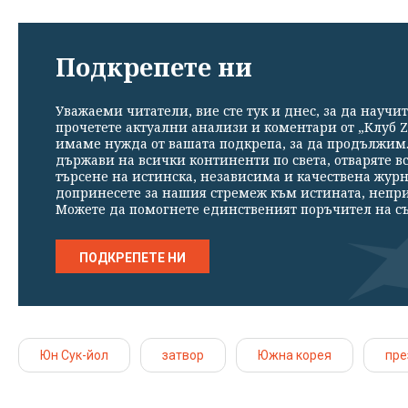
Подкрепете ни
Уважаеми читатели, вие сте тук и днес, за да научит
прочетете актуални анализи и коментари от „Клуб Z
имаме нужда от вашата подкрепа, за да продължим. 
държави на всички континенти по света, отваряте в
търсене на истинска, независима и качествена жур
допринесете за нашия стремеж към истината, непр
Можете да помогнете единственият поръчител на съ
ПОДКРЕПЕТЕ НИ
Юн Сук-йол
затвор
Южна корея
пре