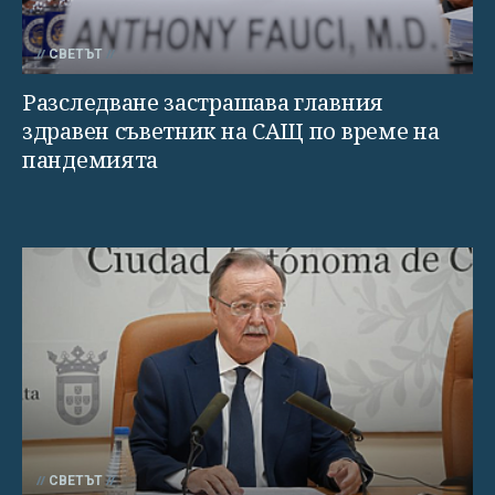
СВЕТЪТ
Разследване застрашава главния
здравен съветник на САЩ по време на
пандемията
СВЕТЪТ