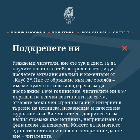
ВСИЧКИ НОВИНИ
ПОЛИТИКА
ИКОНОМИКА
СВЕТЪТ
Подкрепете ни
СПОРТ
КУЛТУРА
ТЕХНОЛОГИИ
КАЛЕЙДОСКОП
МНЕНИЯ
Уважаеми читатели, вие сте тук и днес, за да
научите новините от България и света, и да
прочетете актуални анализи и коментари от
„Клуб Z“. Ние се обръщаме към вас с молба –
имаме нужда от вашата подкрепа, за да
продължим. Вече години вие, читателите ни в 97
Общи условия
Политика за поверителност
държави на всички континенти по света,
отваряте всеки ден страницата ни в интернет в
Реклама
Партньори
Контакти
За Клуб Z
търсене на истинска, независима и качествена
Екип
Подкрепете ни
журналистика. Вие можете да допринесете за
нашия стремеж към истината, неприкривана от
финансови зависимости. Можете да помогнете
единственият поръчител на съдържание да сте
Издател на www.clubz.bg е „Клуб Зебра Медия“ ЕООД, София, ул. "Алеко
вие – читателите.
Константинов" 3. Всички права запазени 2026 „Клуб Зебра Медия“