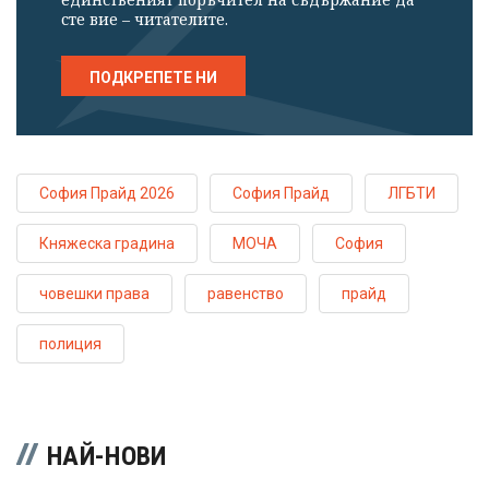
сте вие – читателите.
ПОДКРЕПЕТЕ НИ
София Прайд 2026
София Прайд
ЛГБТИ
Княжеска градина
МОЧА
София
човешки права
равенство
прайд
полиция
НАЙ-НОВИ