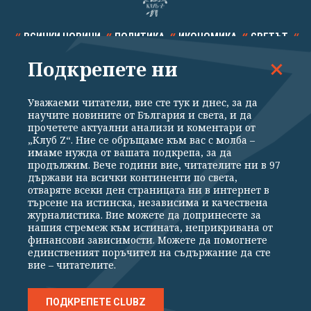
ВСИЧКИ НОВИНИ
ПОЛИТИКА
ИКОНОМИКА
СВЕТЪТ
Подкрепете ни
СПОРТ
КУЛТУРА
ТЕХНОЛОГИИ
КАЛЕЙДОСКОП
МНЕНИЯ
Уважаеми читатели, вие сте тук и днес, за да
научите новините от България и света, и да
прочетете актуални анализи и коментари от
„Клуб Z“. Ние се обръщаме към вас с молба –
имаме нужда от вашата подкрепа, за да
продължим. Вече години вие, читателите ни в 97
Общи условия
Политика за поверителност
държави на всички континенти по света,
отваряте всеки ден страницата ни в интернет в
Реклама
Партньори
Контакти
За Клуб Z
търсене на истинска, независима и качествена
Екип
Подкрепете ни
журналистика. Вие можете да допринесете за
нашия стремеж към истината, неприкривана от
финансови зависимости. Можете да помогнете
единственият поръчител на съдържание да сте
Издател на www.clubz.bg е „Клуб Зебра Медия“ ЕООД, София, ул. "Алеко
вие – читателите.
Константинов" 3. Всички права запазени 2026 „Клуб Зебра Медия“
ЕООД.
Препечатването на материали, снимки и видео от www.clubz.bg без
разрешение ще бъде преследвано по съдебен път, съгласно
ПОДКРЕПЕТЕ CLUBZ
ОБЩИТЕ УСЛОВИЯ