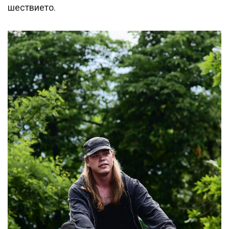
шествието.
Успешно
излязохте от
профила си!