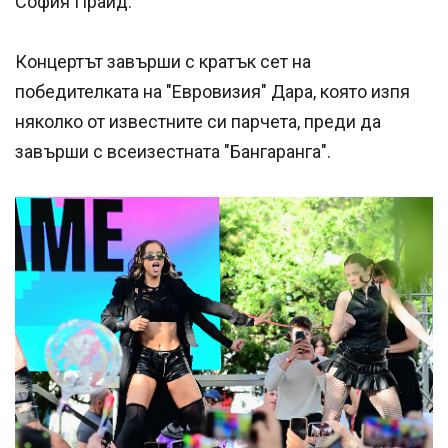
София Прайд.
Концертът завърши с кратък сет на
победителката на "Евровизия" Дара, която изпя
няколко от известните си парчета, преди да
завърши с всеизестната "Бангаранга".