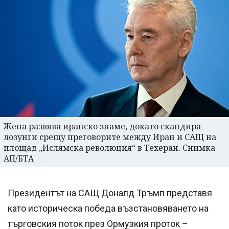
Жена развява иранско знаме, докато скандира
лозунги срещу преговорите между Иран и САЩ на
площад „Ислямска революция“ в Техеран. Снимка
АП/БТА
Президентът на САЩ Доналд Тръмп представя
като историческа победа възстановяването на
търговския поток през Ормузкия проток –