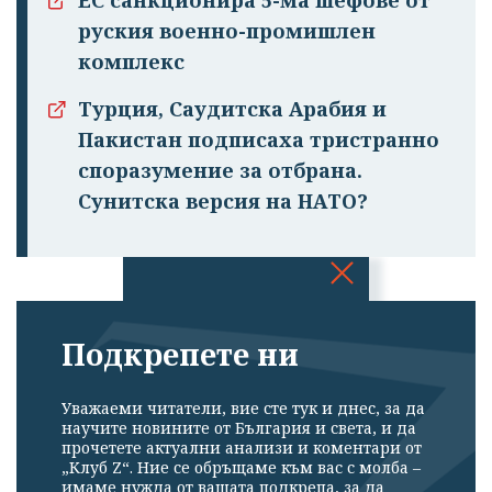
ЕС санкционира 5-ма шефове от
руския военно-промишлен
комплекс
Турция, Саудитска Арабия и
Пакистан подписаха тристранно
споразумение за отбрана.
Сунитска версия на НАТО?
Успешно
излязохте от
Подкрепете ни
профила си!
Уважаеми читатели, вие сте тук и днес, за да
научите новините от България и света, и да
прочетете актуални анализи и коментари от
„Клуб Z“. Ние се обръщаме към вас с молба –
имаме нужда от вашата подкрепа, за да