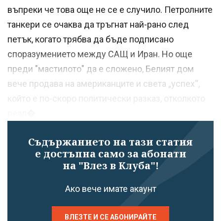
въпреки че това още не се е случило. Петролните
танкери се очаква да тръгнат най-рано след
петък, когато трябва да бъде подписано
споразумението между САЩ и Иран. Но още
преди "мастилото" да е сложено, Белият дом
вече продава на американците и света „успех“,
който е по-скоро политически разказ, отколкото
реал�...
Съдържанието на тази статия
е достъпна само за абонати
на "Влез в Клуба"!
Ако вече имате акаунт
ВЛЕЗТЕ И СЕ АБОНИРАЙТЕ