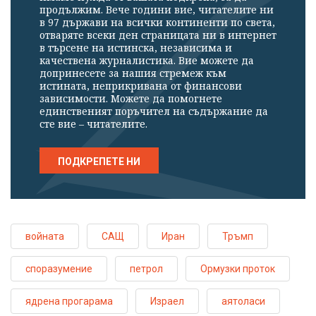
продължим. Вече години вие, читателите ни
в 97 държави на всички континенти по света,
отваряте всеки ден страницата ни в интернет
в търсене на истинска, независима и
качествена журналистика. Вие можете да
допринесете за нашия стремеж към
истината, неприкривана от финансови
зависимости. Можете да помогнете
единственият поръчител на съдържание да
сте вие – читателите.
ПОДКРЕПЕТЕ НИ
войната
САЩ
Иран
Тръмп
споразумение
петрол
Ормузки проток
ядрена прогарама
Израел
аятоласи