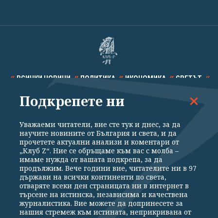
ВСИЧКИ НОВИНИ
ПОЛИТИКА
ИКОНОМИКА
СВЕТЪТ
Подкрепете ни
СПОРТ
КУЛТУРА
ТЕХНОЛОГИИ
КАЛЕЙДОСКОП
МНЕНИЯ
Уважаеми читатели, вие сте тук и днес, за да
научите новините от България и света, и да
прочетете актуални анализи и коментари от
„Клуб Z“. Ние се обръщаме към вас с молба –
имаме нужда от вашата подкрепа, за да
продължим. Вече години вие, читателите ни в 97
Общи условия
Политика за поверителност
държави на всички континенти по света,
отваряте всеки ден страницата ни в интернет в
Реклама
Партньори
Контакти
За Клуб Z
търсене на истинска, независима и качествена
Екип
Подкрепете ни
журналистика. Вие можете да допринесете за
нашия стремеж към истината, неприкривана от