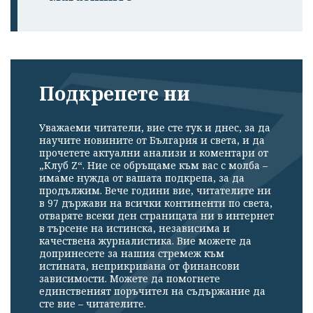
Подкрепете ни
Уважаеми читатели, вие сте тук и днес, за да
научите новините от България и света, и да
прочетете актуални анализи и коментари от
„Клуб Z“. Ние се обръщаме към вас с молба –
имаме нужда от вашата подкрепа, за да
продължим. Вече години вие, читателите ни
в 97 държави на всички континенти по света,
отваряте всеки ден страницата ни в интернет
в търсене на истинска, независима и
качествена журналистика. Вие можете да
допринесете за нашия стремеж към
истината, неприкривана от финансови
зависимости. Можете да помогнете
единственият поръчител на съдържание да
сте вие – читателите.