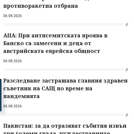
противоракетна отбрана
06.08.2026
АПА: При антисемитската проява в
Банско са замесени и деца от
австрийската еврейска общност
06.08.2026
Разследване застрашава главния здравен
съветник на САЩ по време на
пандемията
06.08.2026
Пакистан: за да отразяват събития извън
три големи града, чуждестранните