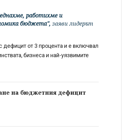
 Седнахме, работихме и
ономика бюджета",
заяви лидерът
 с дефицит от 3 процента и е включвал
нствата, бизнеса и най-уязвимите
ване на бюджетния дефицит