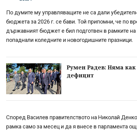
По думите му управляващите не са дали убедител
бюджета за 2026 г. се бави. Той припомни, че по в
държавният бюджет е бил подготвен в рамките на 4
попаднали коледните и новогодишните празници.
Румен Радев: Няма как
дефицит
Според Василев правителството на Николай Денко
рамка само за месец и да я внесе в парламента още