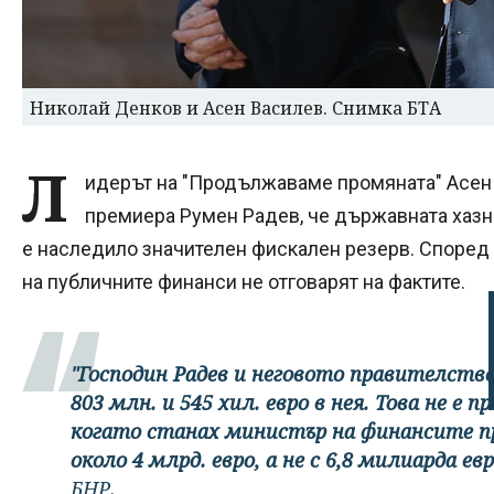
Николай Денков и Асен Василев. Снимка БТА
Л
идерът на "Продължаваме промяната" Асен
премиера Румен Радев, че държавната хазна 
е наследило значителен фискален резерв. Според
на публичните финанси не отговарят на фактите.
"Господин Радев и неговото правителство
803 млн. и 545 хил. евро в нея. Това не е п
когато станах министър на финансите пре
около 4 млрд. евро, а не с 6,8 милиарда евр
БНР.