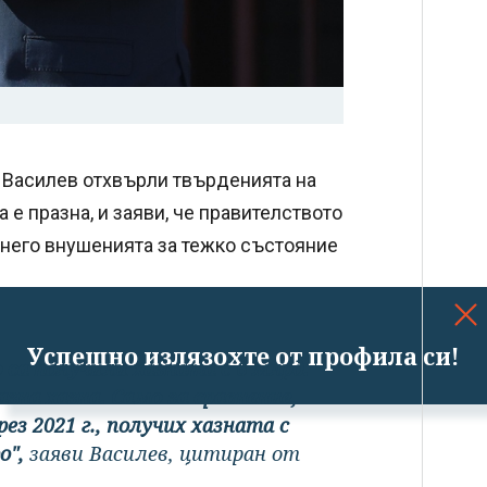
 Василев отхвърли твърденията на
е празна, и заяви, че правителството
 него внушенията за тежко състояние
Успешно излязохте от профила си!
 са получили хазната с 6 млрд.
разна хазна. Само за сравнение,
з 2021 г., получих хазната с
о",
заяви Василев, цитиран от