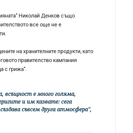
мяната" Николай Денков също
вителството все още не е
ти.
ените на хранителните продукти, като
говото правителство кампания
а с грижа".
а, всъщност е много голяма,
ригите и им казвате: сега
 създава съвсем друга атмосфера",