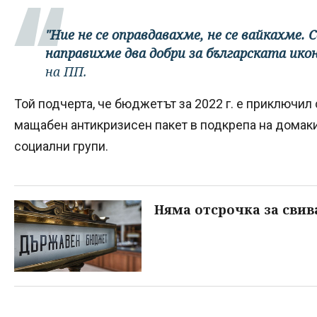
"Ние не се оправдавахме, не се вайкахме.
направихме два добри за българската ик
на ПП.
Той подчерта, че бюджетът за 2022 г. е приключил
мащабен антикризисен пакет в подкрепа на домаки
социални групи.
Няма отсрочка за сви