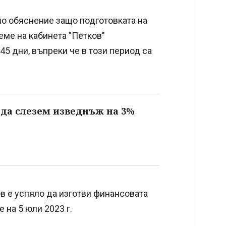
но обяснение защо подготовката на
реме на кабинета "Петков"
5 дни, въпреки че в този период са
 да слезем изведнъж на 3%
в е успяло да изготви финансовата
 на 5 юли 2023 г.