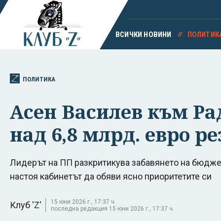
ВСИЧКИ НОВИНИ
ПОЛИТИК
ПОЛИТИКА
Асен Василев към Рад
над 6,8 млрд. евро ре
Лидерът на ПП разкритикува забавянето на бюджета
настоя кабинетът да обяви ясно приоритетите си
15 юни 2026 г., 17:37 ч.
Клуб 'Z'
последна редакция 15 юни 2026 г., 17:37 ч.