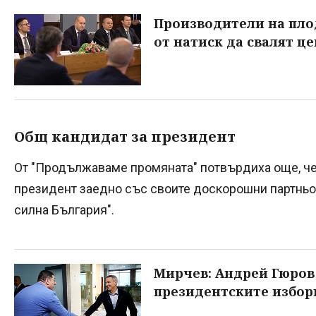
Производители на пло
от натиск да свалят ц
Общ кандидат за президент
От "Продължаваме промяната" потвърдиха още, че
президент заедно със своите доскорошни партньор
силна България".
Мирчев: Андрей Гюров
президентските избор