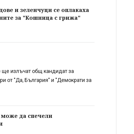
дове и зеленчуци се оплакаха
ените за "Кошница с грижа"
 ще излъчат общ кандидат за
и от "Да, България" и "Демократи за
 може да спечели
и