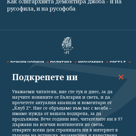
Как олигархията демонтира джоба - и на
русофила, и на русофоба
ВСИЧКИ НОВИНИ
ПОЛИТИКА
ИКОНОМИКА
СВЕТЪТ
Подкрепете ни
СПОРТ
КУЛТУРА
ТЕХНОЛОГИИ
КАЛЕЙДОСКОП
МНЕНИЯ
Уважаеми читатели, вие сте тук и днес, за да
научите новините от България и света, и да
прочетете актуални анализи и коментари от
„Клуб Z“. Ние се обръщаме към вас с молба –
имаме нужда от вашата подкрепа, за да
продължим. Вече години вие, читателите ни в 97
Общи условия
Политика за поверителност
държави на всички континенти по света,
отваряте всеки ден страницата ни в интернет в
Реклама
Партньори
Контакти
За Клуб Z
търсене на истинска, независима и качествена