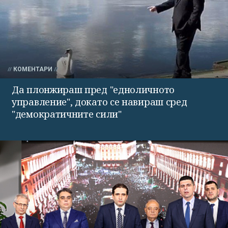
КОМЕНТАРИ
Да плонжираш пред "едноличното
управление", докато се навираш сред
"демократичните сили"