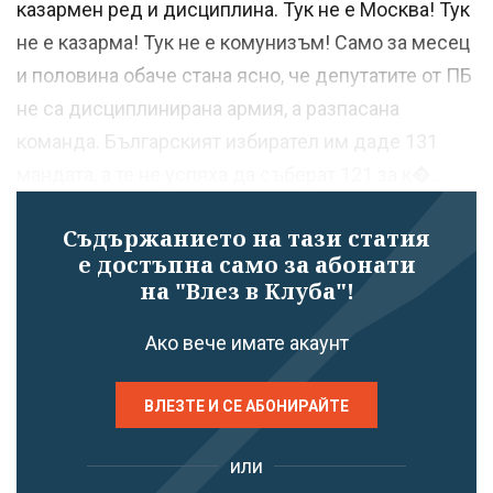
казармен ред и дисциплина. Тук не е Москва! Тук
не е казарма! Тук не е комунизъм! Само за месец
и половина обаче стана ясно, че депутатите от ПБ
не са дисциплинирана армия, а разпасана
команда. Българският избирател им даде 131
мандата, а те не успяха да съберат 121 за к�...
Съдържанието на тази статия
е достъпна само за абонати
на "Влез в Клуба"!
Ако вече имате акаунт
ВЛЕЗТЕ И СЕ АБОНИРАЙТЕ
или