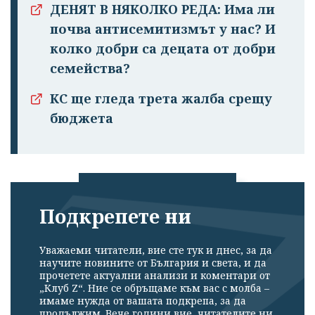
ДЕНЯТ В НЯКОЛКО РЕДА: Има ли
почва антисемитизмът у нас? И
колко добри са децата от добри
семейства?
КС ще гледа трета жалба срещу
бюджета
Подкрепете ни
Успешно
излязохте от
Уважаеми читатели, вие сте тук и днес, за да
профила си!
научите новините от България и света, и да
прочетете актуални анализи и коментари от
„Клуб Z“. Ние се обръщаме към вас с молба –
имаме нужда от вашата подкрепа, за да
продължим. Вече години вие, читателите ни