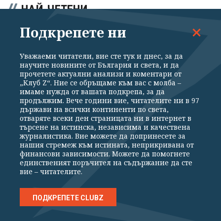
НАЙ-ЧЕТЕНИ
Подкрепете ни
"Почти революционно": Пеевски хвана...
граждански полет
Уважаеми читатели, вие сте тук и днес, за да
научите новините от България и света, и да
преди 9 часа
прочетете актуални анализи и коментари от
„Клуб Z“. Ние се обръщаме към вас с молба –
имаме нужда от вашата подкрепа, за да
Не знам ядките, поръчани от
продължим. Вече години вие, читателите ни в 97
държави на всички континенти по света,
парламента, за кого са, но предполагам
отваряте всеки ден страницата ни в интернет в
са за семейство Баневи
търсене на истинска, независима и качествена
журналистика. Вие можете да допринесете за
преди 5 часа
нашия стремеж към истината, неприкривана от
финансови зависимости. Можете да помогнете
единственият поръчител на съдържание да сте
вие – читателите.
Муцунски: Идеята за промяна на
конституцията на РСМ е политически
ПОДКРЕПЕТЕ CLUBZ
неприемлива
преди 11 часа