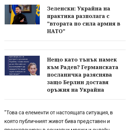
Зеленски: Украйна на
практика разполага с
"втората по сила армия в
НАТО"
Нещо като тънък намек
към Радев? Германската
посланичка разяснява
защо Берлин доставя
оръжия на Украйна
"Това са елементи от настоящата ситуация, в
която публичният живот бива представен и
преекспониран в социални мрежи и онлайн