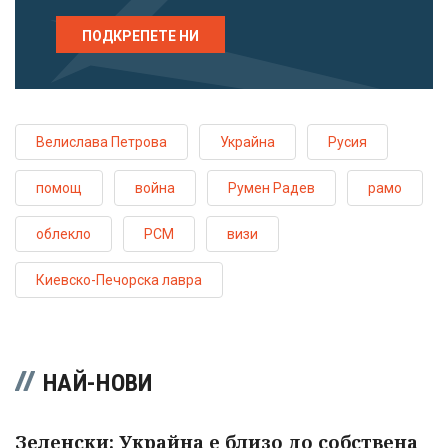
ПОДКРЕПЕТЕ НИ
Велислава Петрова
Украйна
Русия
помощ
война
Румен Радев
рамо
облекло
РСМ
визи
Киевско-Печорска лавра
НАЙ-НОВИ
Зеленски: Украйна е близо до собствена