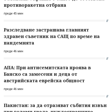
противоракетна отбрана
преди 45 мин
Разследване застрашава главният
здравен съветник на САЩ по време на
пандемията
преди 46 мин
АПА: При антисемитската проява в
Банско са замесени и деца от
австрийската еврейска общност
преди 46 мин
Пакистан: за да отразяват събития извън
три големи града, чуждестранните