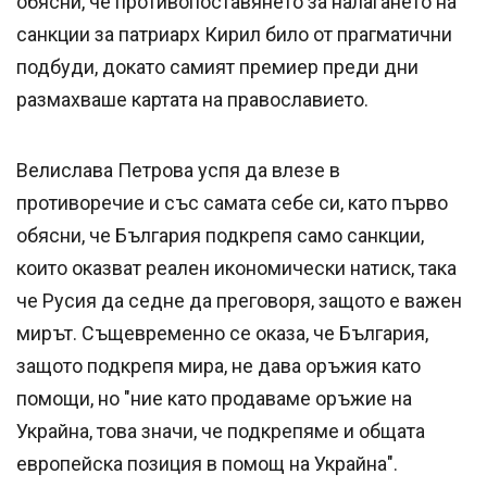
обясни, че противопоставянето за налагането на
санкции за патриарх Кирил било от прагматични
подбуди, докато самият премиер преди дни
размахваше картата на православието.
Велислава Петрова успя да влезе в
противоречие и със самата себе си, като първо
обясни, че България подкрепя само санкции,
които оказват реален икономически натиск, така
че Русия да седне да преговоря, защото е важен
мирът. Същевременно се оказа, че България,
защото подкрепя мира, не дава оръжия като
помощи, но "ние като продаваме оръжие на
Украйна, това значи, че подкрепяме и общата
европейска позиция в помощ на Украйна".