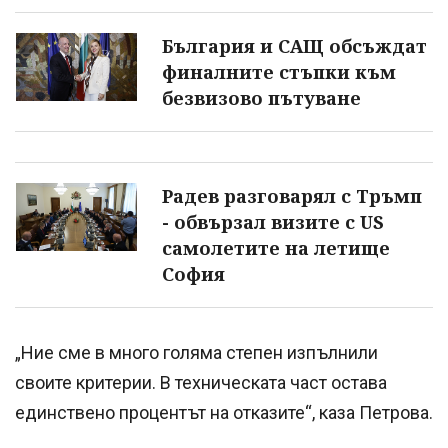
България и САЩ обсъждат
финалните стъпки към
безвизово пътуване
Радев разговарял с Тръмп
- обвързал визите с US
самолетите на летище
София
„Ние сме в много голяма степен изпълнили
своите критерии. В техническата част остава
единствено процентът на отказите“, каза Петрова.