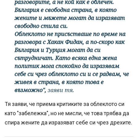
разговорите, а не кой как е облечен.
България е свободна страна, в която
жените и мъжете могат да изразяват
свободно стила си.
Облеклото не присъстваше по време на
разговора с Хакан Фидан, а по-скоро как
България и Турция могат да си
сътрудничат. Като всяка една жена
политик мога спокойно да изразявам
себе си чрез облеклото си и се радвам, че
живея в страна, в която това е
възможно",
заяви тя.
Тя заяви, че приема критиките за облеклото си
като "забележка", но не мисли, че това трябва да
спира жените да изразяват себе си чрез дрехите.