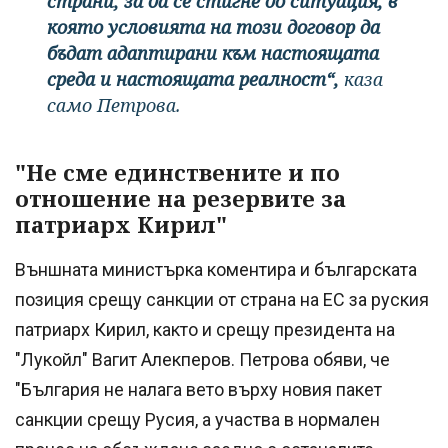
страни, за да се стигне до ситуация, в
която условията на този договор да
бъдат адаптирани към настоящата
среда и настоящата реалност“,
каза
само Петрова.
"Не сме единствените и по
отношение на резервите за
патриарх Кирил"
Външната министърка коментира и българската
позиция срещу санкции от страна на ЕС за руския
патриарх Кирил, както и срещу президента на
"Лукойл" Вагит Алекперов. Петрова обяви, че
"България не налага вето върху новия пакет
санкции срещу Русия, а участва в нормален