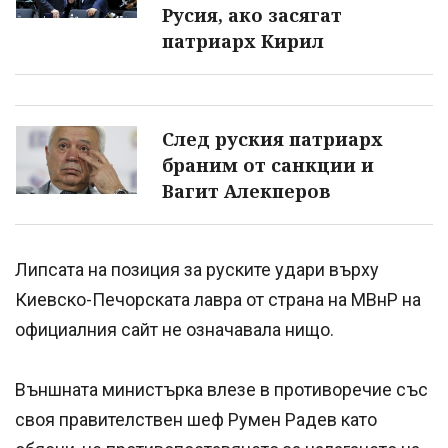
Русия, ако засягат
патриарх Кирил
След руския патриарх
браним от санкции и
Вагит Алекперов
Липсата на позиция за руските удари върху
Киевско-Печорската лавра от страна на МВнР на
официалния сайт не означавала нищо.
Външната министърка влезе в противоречие със
своя правителствен шеф Румен Радев като