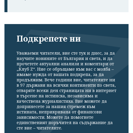
Подкрепете ни
Уважаеми читатели, вие сте тук и днес, за да
научите новините от България и света, и да
прочетете актуални анализи и коментари от
„Клуб Z“. Ние се обръщаме към вас с молба –
имаме нужда от вашата подкрепа, за да
продължим. Вече години вие, читателите ни
в 97 държави на всички континенти по света,
отваряте всеки ден страницата ни в интернет
в търсене на истинска, независима и
качествена журналистика. Вие можете да
допринесете за нашия стремеж към
истината, неприкривана от финансови
зависимости. Можете да помогнете
единственият поръчител на съдържание да
сте вие – читателите.