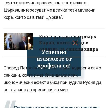
която е източно-православна като нашата
Църква, интересуват ме всички тези милиони
хора, които са в тази Църква".
Кой е руският патриарх
Кирил, когото Радев
отказва да санкционира
Успешно
излязохте от
профила си!
Според Петрова обаче България подкрепя само
санкции, които имат биха имали пряк
икономически ефект и биха принудили Русия да
се съгласи да преговаря за мир.
„Подкрепяме санкции, които имат пряк