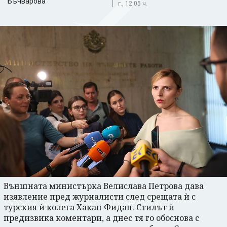
Бъчварова
г., 12:05 ч.
Външната министърка Велислава Петрова дава
изявление пред журналисти след срещата ѝ с
турския ѝ колега Хакан Фидан. Стилът ѝ
предизвика коментари, а днес тя го обоснова с