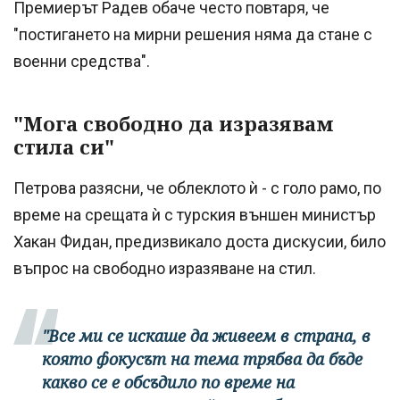
Премиерът Радев обаче често повтаря, че
"постигането на мирни решения няма да стане с
военни средства".
"Мога свободно да изразявам
стила си"
Петрова разясни, че облеклото ѝ - с голо рамо, по
време на срещата ѝ с турския външен министър
Хакан Фидан, предизвикало доста дискусии, било
въпрос на свободно изразяване на стил.
"Все ми се искаше да живеем в страна, в
която фокусът на тема трябва да бъде
какво се е обсъдило по време на