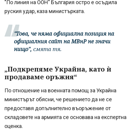
"По линия на ООН" България остро е осъдила
руския удар, каза министърката.
"Това, че няма официална позиция на
официалния сайт на МВнР не значи
нищо",
смята тя.
„Подкрепяме Украйна, като ѝ
продаваме оръжия“
По отношение на военната помощ за Украйна
министърът обясни, че решението да не се
предоставя допълнително въоръжение от
складовете на армията се основава на експертна
оценка.