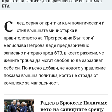
правото на жените да изразяват себе си. Снимка
БТА
С
лед серия от критики към политическия ѝ
стил външната министърка в
правителството на "Прогресивна България"
Велислава Петрова даде предварително
записано интервю пред бТВ, в което разясни, че
жените трябва да могат свободно да изразяват
себе си. По-късно добави, че новото управление
показва външна политика, която не страда от
комплекс за малоценност.
Радев в Брюксел: Налагаме
вето на санкциите срещу