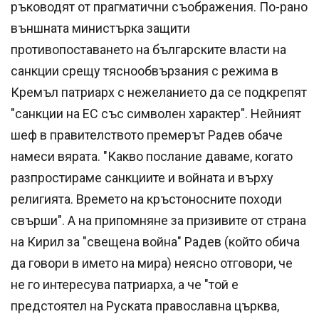
ръководят от прагматични съображения. По-рано
външната министърка защити
противопоставането на българските власти на
санкции срещу тяснообвързания с режима в
Кремъл патриарх с нежеланието да се подкрепят
"санкции на ЕС със символен характер". Нейният
шеф в правителството премерът Радев обаче
намеси вярата. "Какво послание даваме, когато
разпростираме санкциите и войната и върху
религията. Времето на кръстоносните походи
свърши". А на припомняне за призивите от страна
на Кирил за "свещена война" Радев (който обича
да говори в името на мира) неясно отговори, че
не го интересува патриарха, а че "той е
предстоятел на Руската православна църква,