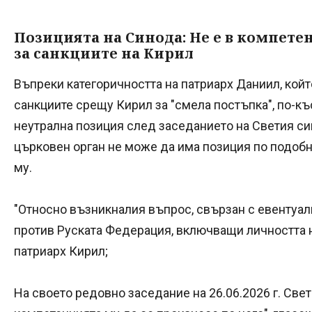
Позицията на Синода: Не е в компете
за санкциите на Кирил
Въпреки категоричността на патриарх Даниил, кой
санкциите срещу Кирил за "смела постъпка", по-къ
неутрална позиция след заседанието на Светия син
църковен орган не може да има позиция по подобн
му.
"Относно възникналия въпрос, свързан с евентуал
против Руската Федерация, включващи личността 
патриарх Кирил;
На своето редовно заседание на 26.06.2026 г. Свет