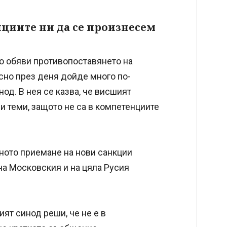
нциите ни да се произнесем
то обяви противопоставянето на
сно през деня дойде много по-
од. В нея се казва, че висшият
и теми, защото не са в компетенциите
ното приемане на нови санкции
на Московския и на цяла Русия
ият синод реши, че не е в