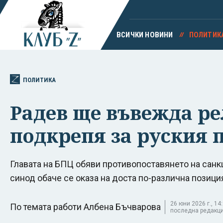
ВСИЧКИ НОВИНИ
ПОЛИТИК
ПОЛИТИКА
Радев ще въвежда ре
подкрепя за руския 
Главата на БПЦ обяви противопоставянето на санкц
синод обаче се оказа на доста по-различна позици
26 юни 2026 г., 14:
По темата работи Албена Бъчварова
последна редакция