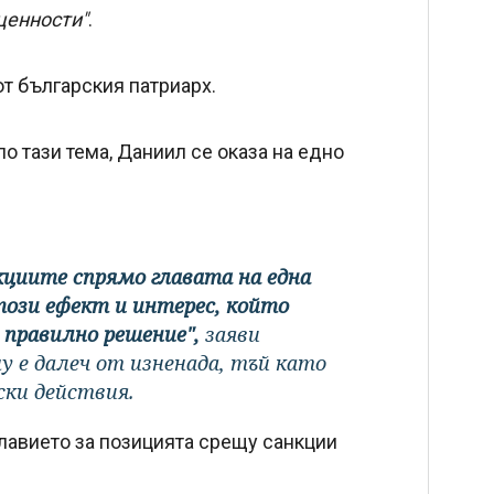
ценности"
.
т българския патриарх.
о тази тема, Даниил се оказа на едно
нкциите спрямо главата на една
ози ефект и интерес, който
 правилно решение",
заяви
у е далеч от изненада, тъй като
ски действия.
славието за позицията срещу санкции