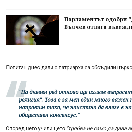
Парламентът одобри "
Вълчев отлага въвежда
Попитан днес дали с патриарха са обсъдили църко
"На дневен ред отново ще излезе въпросъ
религия". Това е за мен един много важен
направим така, че наистина да влезе в н
обществен консенсус."
Според него училището
"трябва не само да дава з