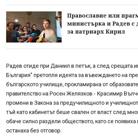
Православие или пра
министърка и Радев с
за патриарх Кирил
Радев отиде при Даниил в петък, а след срещата и
България" претопля идеята за въвеждането на пре
българското училище, прокламирана от образоват
правителство на Росен Желязков - Красимир Вълчев
промени в Закона за предучилищното и училищното 
тъй като кабинетът беше свален от власт след мн
обаче силно раздели обществото, като се появиха
останаха без отговор.