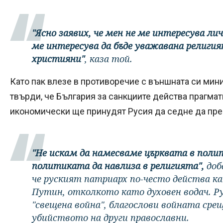
"Ясно заявих, че мен не ме интересува л
ме интересува да бъде уважавана религия
християни"
, каза той.
Като пак влезе в противоречие с външната си мин
твърди, че България за санкциите действа прагмат
икономически ще принудят Русия да седне да пре
"Не искам да намесваме църквата в поли
политиката да навлиза в религията",
доб
че руският патриарх по-често действа к
Путин, отколкото като духовен водач. Р
"свещена война", благослови войната сре
убийството на други православни.