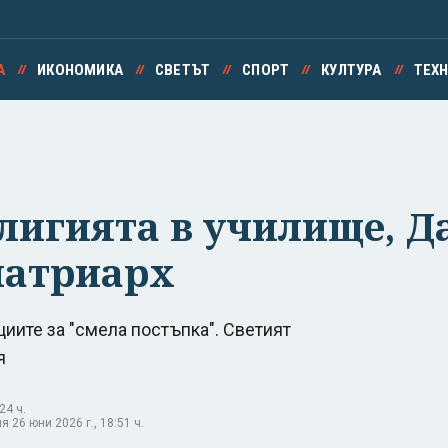
А
ИКОНОМИКА
СВЕТЪТ
СПОРТ
КУЛТУРА
ТЕХ
лигията в училище, Д
патриарх
иите за "смела постъпка". Светият
я
24 ч.
 26 юни 2026 г., 18:51 ч.