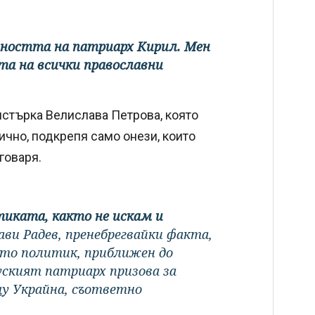
ичността на патриарх Кирил. Мен
та на всички православни
истърка Велислава Петрова, която
ично, подкрепя само онези, които
говаря.
тиката, както не искам и
ави Радев, пренебрегвайки факта,
ато политик, приближен до
уският патриарх призова за
щу Украйна, съответно