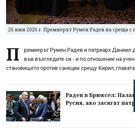
26 юни 2026 г. Премиерът Румен Радев на среща с
П
ремиерът Румен Радев и патриарх Даниил 
във възгледите си - и по отношение на учен
становището против санкции срещу Кирил, главата
Радев в Брюксел: Нала
Русия, ако засягат па