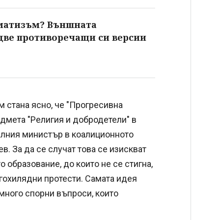
гматизъм? Външната
 две противоречащи си версии
м стана ясно, че "Прогресивна
дмета "Религия и добродетели" в
елния министър в коалиционното
. За да се случат това се изискват
образование, до които не се стигна,
огохилядни протести. Самата идея
 много спорни въпроси, които