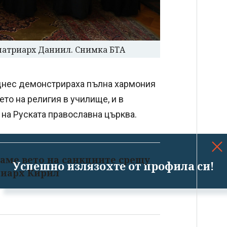
 патриарх Даниил. Снимка БТА
днес демонстрираха пълна хармония
ето на религия в училище, и в
 на Руската православна църква.
гаме вето на санкциите срещу
Успешно излязохте от профила си!
триарх Кирил