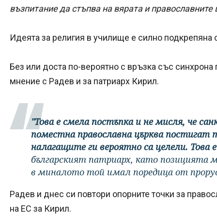
възпитание да стъпва на вярата и православните 
Идеята за религия в училище е силно подкрепяна о
Без или доста по-вероятно с връзка със синхрона п
мнение с Радев и за патриарх Кирил.
"Това е смела постъпка и не мисля, че са
поместна православна църква постигат т
налагащите ги вероятно са целели. Това е
българският патриарх, като позицията м
в миналото той имал поредица от прору
Радев и днес си повтори опорните точки за право
на ЕС за Кирил.