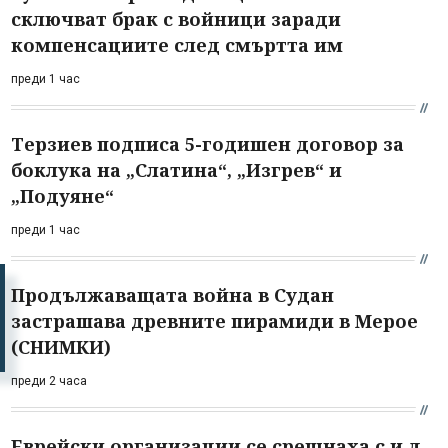
сключват брак с войници заради
компенсациите след смъртта им
преди 1 час
Терзиев подписа 5-годишен договор за
боклука на „Слатина“, „Изгрев“ и
„Подуяне“
преди 1 час
Продължаващата война в Судан
застрашава древните пирамиди в Мерое
(СНИМКИ)
преди 2 часа
Еврейски организации се срещнаха с и.д.