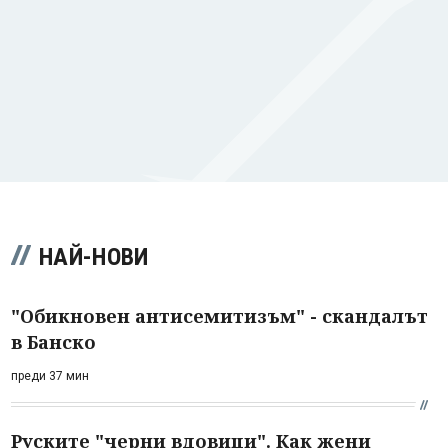
НАЙ-НОВИ
"Обикновен антисемитизъм" - скандалът
в Банско
преди 37 мин
Руските "черни вдовици". Как жени