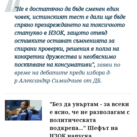
"Не е достатъчно да бъде сменен един
човек, истинският тест е дали ще бъде
спряно презареждането на токсичното
статукво в НЗОК, защото отвъд
оставките остават съмненията за
спирани проверки, решения в полза на
конкретни дружества и необяснимо
поскъпване на консумативи",
заяви по
време на дебатите преди избора д-
р Александър Симидчиев от ДБ.
"Без да увъртам - за всеки
е ясно, че не разполагам с
политическата
подкрепа..." Шефът на
НЗОК напуска