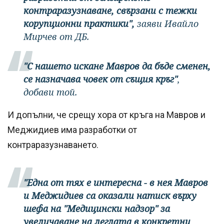
контраразузнаване, свързани с тежки
корупционни практики",
заяви Ивайло
Мирчев от ДБ.
"С нашето искане Мавров да бъде сменен,
се назначава човек от същия кръг"
,
добави той.
И допълни, че срещу хора от кръга на Мавров и
Меджидиев има разработки от
контраразузнаването.
"Една от тях е интересна - в нея Мавров
и Меджидиев са оказали натиск върху
шефа на "Медицински надзор" за
увеличаване на леглата в конкретни