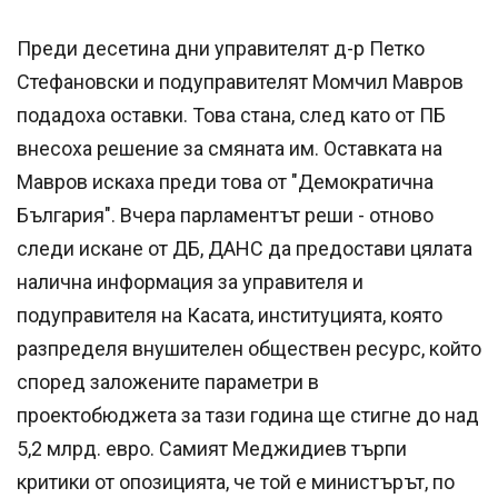
Преди десетина дни управителят д-р Петко
Стефановски и подуправителят Момчил Мавров
подадоха оставки. Това стана, след като от ПБ
внесоха решение за смяната им. Оставката на
Мавров искаха преди това от "Демократична
България". Вчера парламентът реши - отново
следи искане от ДБ, ДАНС да предостави цялата
налична информация за управителя и
подуправителя на Касата, институцията, която
разпределя внушителен обществен ресурс, който
според заложените параметри в
проектобюджета за тази година ще стигне до над
5,2 млрд. евро. Самият Меджидиев търпи
критики от опозицията, че той е министърът, по