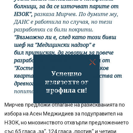
болници, за да се източват парите от
НЗОК",
разказа Мирчев. По думите му,
ДАНС е работила по случая, но тези
разработки са били покрити.
"Възможно ли е, след като този бивш
шеф на "Медицински надзор" е
бил притискан, да говорим за повече
разработки, кръщавани на герои от
"Костенурките нинджа", на знаков
Успешно
квартал в Пловдив или на същества от
излязохте от
древногръцката митология ?!",
профила си!
попита Мирчев.
Мирчев предложи отлагане на разискванията по
избора на Асен Меджидиев за подуправител на
НЗОК, но мнозинството отхвърли предложението
със 65 гласа „за“, 124 гласа „против“ и четири