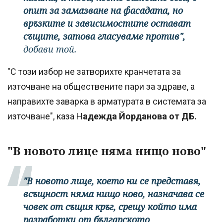
опит за замазване на фасадата, но
връзките и зависимостите остават
същите, затова гласуваме против",
добави той.
"С този избор не затворихте кранчетата за
източване на обществените пари за здраве, а
направихте заварка в арматурата в системата за
източване", каза Н
адежда Йорданова от ДБ.
"В новото лице няма нищо ново"
"В новото лице, което ни се представя,
всъщност няма нищо ново, назначава се
човек от същия кръг, срещу който има
разработки от българското