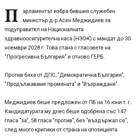
П
арламентът избра бившия служебен
министър д-р Асен Меджидиев за
подуправител на Националната
здравноосигурителна каса (НЗОК) с мандат до 30
ноември 2028 г. Това стана с гласовете на
"Прогресивна България" и отново ГЕРБ.
Против бяха от ДПС, "Демократична България",
"Продължаваме промяната" и "Възраждане".
Меджидиев беше предложен от ПБ на 16 юни т. г.
Кандидатурата му днес беше одобрена със 147
гласа "за", 58 гласа "против", без "въздържал се",
след много критики от страна на опозицията.