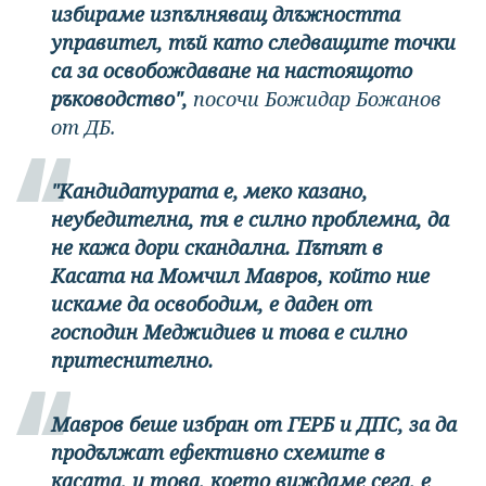
избираме изпълняващ длъжността
управител, тъй като следващите точки
са за освобождаване на настоящото
ръководство",
посочи Божидар Божанов
от ДБ.
"Кандидатурата е, меко казано,
неубедителна, тя е силно проблемна, да
не кажа дори скандална. Пътят в
Касата на Момчил Мавров, който ние
искаме да освободим, е даден от
господин Меджидиев и това е силно
притеснително.
Мавров беше избран от ГЕРБ и ДПС, за да
продължат ефективно схемите в
касата, и това, което виждаме сега, е