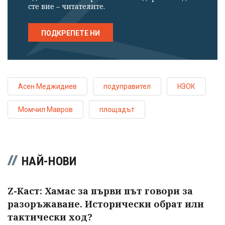
сте вие – читателите.
ПОДКРЕПЕТЕ НИ
Асен Меджидиев
подуправител
НЗОК
Момчил Мавров
площадът
НАЙ-НОВИ
Z-Каст: Хамас за първи път говори за
разоръжаване. Исторически обрат или
тактически ход?