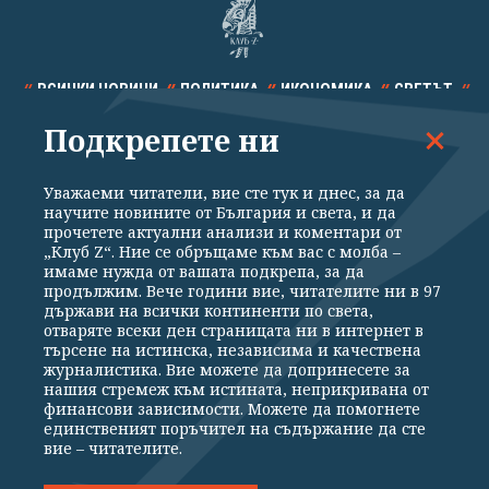
ВСИЧКИ НОВИНИ
ПОЛИТИКА
ИКОНОМИКА
СВЕТЪТ
Подкрепете ни
СПОРТ
КУЛТУРА
ТЕХНОЛОГИИ
КАЛЕЙДОСКОП
МНЕНИЯ
Уважаеми читатели, вие сте тук и днес, за да
научите новините от България и света, и да
прочетете актуални анализи и коментари от
„Клуб Z“. Ние се обръщаме към вас с молба –
имаме нужда от вашата подкрепа, за да
продължим. Вече години вие, читателите ни в 97
Общи условия
Политика за поверителност
държави на всички континенти по света,
отваряте всеки ден страницата ни в интернет в
Реклама
Партньори
Контакти
За Клуб Z
търсене на истинска, независима и качествена
Екип
Подкрепете ни
журналистика. Вие можете да допринесете за
нашия стремеж към истината, неприкривана от
финансови зависимости. Можете да помогнете
единственият поръчител на съдържание да сте
Издател на www.clubz.bg е „Клуб Зебра Медия“ ЕООД, София, ул. "Алеко
вие – читателите.
Константинов" 3. Всички права запазени 2026 „Клуб Зебра Медия“
ЕООД.
Препечатването на материали, снимки и видео от www.clubz.bg без