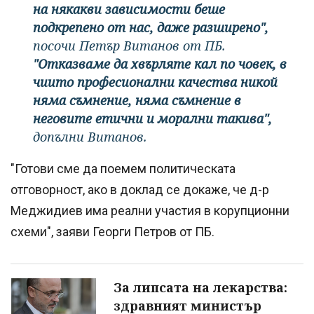
на някакви зависимости беше
подкрепено от нас, даже разширено",
посочи Петър Витанов от ПБ.
"Отказваме да хвърляте кал по човек, в
чиито професионални качества никой
няма съмнение, няма съмнение в
неговите етични и морални такива",
допълни Витанов.
"Готови сме да поемем политическата
отговорност, ако в доклад се докаже, че д-р
Меджидиев има реални участия в корупционни
схеми", заяви Георги Петров от ПБ.
За липсата на лекарства:
здравният министър