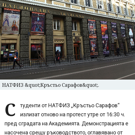
НАТФИЗ &quot;Кръстьо Сарафов&quot;.
С
туденти от НАТФИЗ „Кръстьо Сарафов“
излизат отново на протест утре от 16:30 ч.
пред сградата на Академията. Демонстрацията е
насочена срещу ръководството, оглавявано от