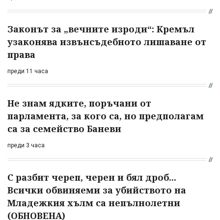
Законът за „вечните изроди“: Кремъл
узаконява извънсъдебното лишаване от
права
преди 11 часа
Не знам ядките, поръчани от
парламента, за кого са, но предполагам
са за семейство Баневи
преди 3 часа
С разбит череп, черен и бял дроб...
Всички обвиняеми за убийството на
Младежкия хълм са непълнолетни
(ОБНОВЕНА)