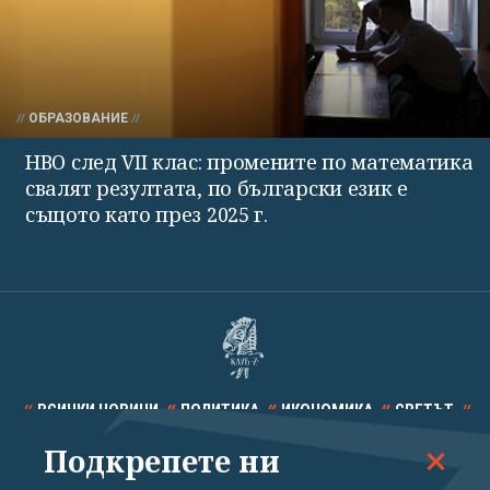
ОБРАЗОВАНИЕ
НВО след VII клас: промените по математика
свалят резултата, по български език е
същото като през 2025 г.
ВСИЧКИ НОВИНИ
ПОЛИТИКА
ИКОНОМИКА
СВЕТЪТ
Подкрепете ни
СПОРТ
КУЛТУРА
ТЕХНОЛОГИИ
КАЛЕЙДОСКОП