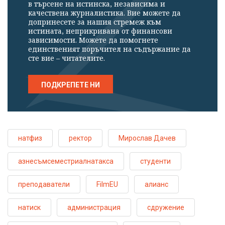
в търсене на истинска, независима и
качествена журналистика. Вие можете да
допринесете за нашия стремеж към
истината, неприкривана от финансови
зависимости. Можете да помогнете
единственият поръчител на съдържание да
сте вие – читателите.
ПОДКРЕПЕТЕ НИ
натфиз
ректор
Мирослав Дачев
азнесъмсеместриалнатакса
студенти
преподаватели
FilmEU
алианс
натиск
администрация
сдружение