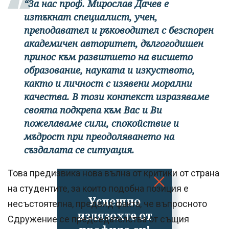
“За нас проф. Мирослав Дачев е
изтъкнат специалист, учен,
преподавател и ръководител с безспорен
академичен авторитет, дългогодишен
принос към развитието на висшето
образование, науката и изкуството,
както и личност с изявени морални
качества. В този контекст изразяваме
своята подкрепа към Вас и Ви
пожелаваме сили, спокойствие и
мъдрост при преодоляването на
създалата се ситуация.
Това предизвика нова вълна от критики от страна
на студентите, за които подобна позиция е
Успешно
несъстоятелна, предвид факта, че въпросното
излязохте от
Сдружение се председателства от същия