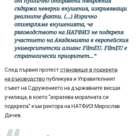
от публично отправени твърдения
съдържа неверни внушения, изкривяващи
реалните факти. (...) Изрично
отхвърляме внушенията, че
ръководството на НАТФИЗ не подкрепя
участието на Академията в европейския
университетски алианс FilmEU. FilmEU е
стратегически приоритет...“
След първия протест
становище в подкрепа
на ръководство
публикува и Управителният
съвет на Сдружението на държавните висши
училища, в което "изразява моралната си
подкрепа" към ректора на НАТФИЗ Мирослав
Дачев.