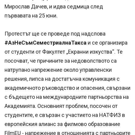
Мирослав Дачев, и идва седмица след
първавата на 25 юни.
Протестът ще се проведе под надслова
#АзНеСъмСеместриалнаТакса
и се организира
от студенти от Факултет „Екранни изкуства“. Те
посочват, че причините за недоволството са
натрупано напрежение около управленски
решения, липса на достатъчна комуникация с
академичното ръководство и опасения, свързани
с бъдещето на международните партньорства на
Академията. Основният проблем, посочен от
студентите, е свързан с участието на НАТФИЗ в
европейския алианс за филмово образование
FilmEU - напрежение в отношенията с партньорите