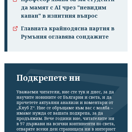
да мамят с AI чрез "невидим
капан" в изпитния въпрос
Главната крайнодясна партия в
Румъния оглавява сондажите
Подкрепете ни
Уважаеми читатели, вие сте тук и днес, за да
научите новините от България и света, и да
прочетете актуални анализи и коментари от
„Клуб Z“. Ние се обръщаме към вас с молба –
имаме нужда от вашата подкрепа, за да
продължим. Вече години вие, читателите ни
в 97 държави на всички континенти по света,
отваряте всеки ден страницата ни в интернет