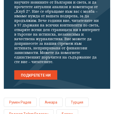
научите новините от България и света, и да
прочетете актуални анализи и коментари от
„Клуб Z“. Ние се обръщаме към вас с молба –
имаме нужда от вашата подкрепа, за да
продължим. Вече години вие, читателите ни
в 97 държави на всички континенти по света,
отваряте всеки ден страницата ни в интернет
в търсене на истинска, независима и
качествена журналистика. Вие можете да
допринесете за нашия стремеж към
истината, неприкривана от финансови
зависимости. Можете да помогнете
единственият поръчител на съдържание да
сте вие – читателите.
ПОДКРЕПЕТЕ НИ
Румен Радев
Анкара
Турция
Реджеп Тайип Ердоган
Боташ