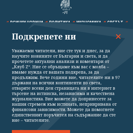
ВСИЧКИ НОВИНИ
ПОЛИТИКА
ИКОНОМИКА
СВЕТЪТ
Подкрепете ни
СПОРТ
КУЛТУРА
ТЕХНОЛОГИИ
КАЛЕЙДОСКОП
МНЕНИЯ
Уважаеми читатели, вие сте тук и днес, за да
научите новините от България и света, и да
прочетете актуални анализи и коментари от
„Клуб Z“. Ние се обръщаме към вас с молба –
имаме нужда от вашата подкрепа, за да
продължим. Вече години вие, читателите ни в 97
Общи условия
Политика за поверителност
държави на всички континенти по света,
отваряте всеки ден страницата ни в интернет в
Реклама
Партньори
Контакти
За Клуб Z
търсене на истинска, независима и качествена
Екип
Подкрепете ни
журналистика. Вие можете да допринесете за
нашия стремеж към истината, неприкривана от
финансови зависимости. Можете да помогнете
единственият поръчител на съдържание да сте
Издател на www.clubz.bg е „Клуб Зебра Медия“ ЕООД, София, ул. "Алеко
вие – читателите.
Константинов" 3. Всички права запазени 2026 „Клуб Зебра Медия“
ЕООД.
Препечатването на материали, снимки и видео от www.clubz.bg без