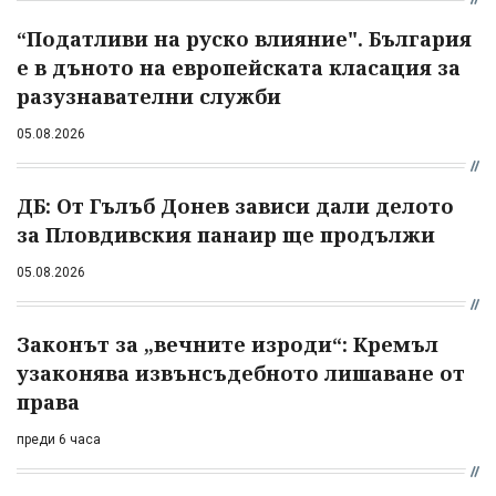
“Податливи на руско влияние". България
е в дъното на европейската класация за
разузнавателни служби
05.08.2026
ДБ: От Гълъб Донев зависи дали делото
за Пловдивския панаир ще продължи
05.08.2026
Законът за „вечните изроди“: Кремъл
узаконява извънсъдебното лишаване от
права
преди 6 часа