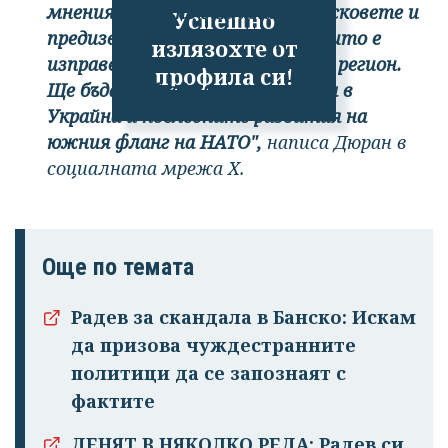
мнения относно заплахите, рисковете и
Успешно
предизвикателствата, пред които е
излязохте от
изправен евроатлантическият регион.
профила си!
Ще бъдат обсъдени ситуацията в
Украйна и последните развития на
южния фланг на НАТО",
написа Дюран в
социалната мрежа Х.
Още по темата
Радев за скандала в Банско: Искам
да призова чуждестранните
политици да се запознаят с
фактите
ДЕНЯТ В НЯКОЛКО РЕДА: Радев си