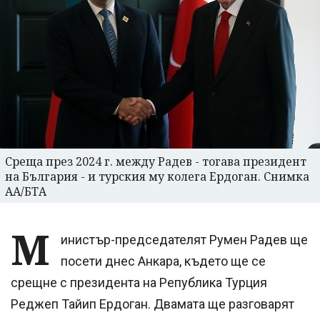
Среща през 2024 г. между Радев - тогава президент
на България - и турския му колега Ердоган. Снимка
АА/БТА
М
инистър-председателят Румен Радев ще
посети днес Анкара, където ще се
срещне с президента на Република Турция
Реджеп Тайип Ердоган. Двамата ще разговарят