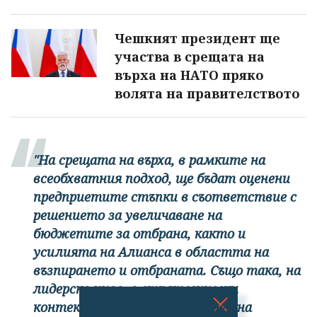
Чешкият президент ще
участва в срещата на
върха на НАТО пряко
волята на правителството
"На срещата на върха, в рамките на
всеобхватния подход, ще бъдат оценени
предприетите стъпки в съответствие с
решението за увеличаване на
бюджетите за отбрана, както и
усилията на Алианса в областта на
възпирането и отбраната. Също така, на
лидерско ниво, в стратегически
контекст, ще се проведе обмен на