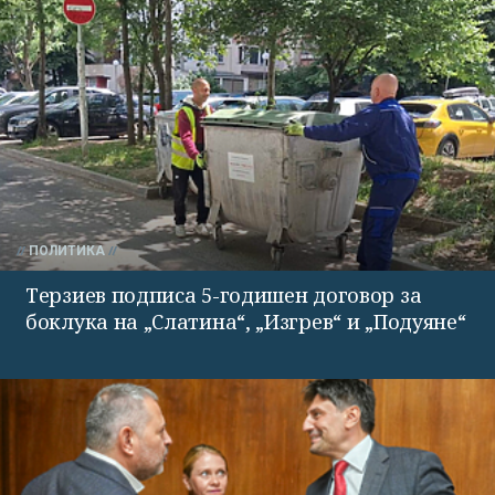
ПОЛИТИКА
Терзиев подписа 5-годишен договор за
боклука на „Слатина“, „Изгрев“ и „Подуяне“