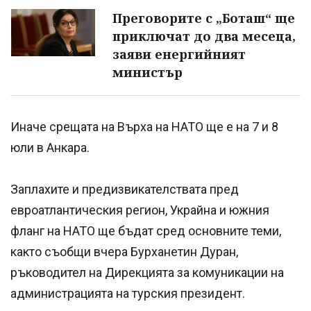
Преговорите с „Боташ“ ще
приключат до два месеца,
заяви енергийният
министър
Иначе срещата на Върха на НАТО ще е на 7 и 8
юли в Анкара.
Заплахите и предизвикателствата пред
евроатлантическия регион, Украйна и южния
фланг на НАТО ще бъдат сред основните теми,
както съобщи вчера Бурханетин Дуран,
ръководител на Дирекцията за комуникации на
администрацията на турския президент.