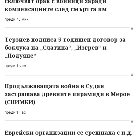
сключват брак с войници заради
компенсациите след смъртта им
преди 40 мин
Терзиев подписа 5-годишен договор за
боклука на „Слатина“, „Изгрев“ и
„Подуяне“
преди 1 час
Продължаващата война в Судан
застрашава древните пирамиди в Мерое
(СНИМКИ)
преди 1 час
Еврейски организации се срещнаха с и.д.