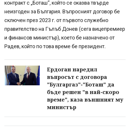
контракт с „Боташ“, който се оказва твърде
неизгоден за България. Въпросният договор бе
сключен през 2023 г. от първото служебно
правителство на Гълъб Донев (сега вицепремиер
и финансов министър), което бе назначено от
Радев, който по това време бе президент.
Ердоган наредил
въпросът с договора
"Булгаргаз"-"Боташ" да
бъде решен "в най-скоро
време", каза външният му
министър