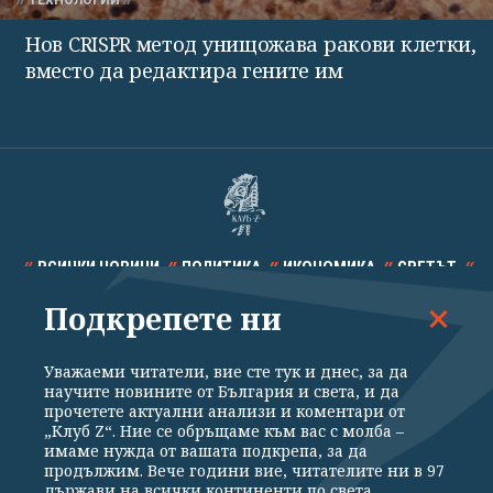
ТЕХНОЛОГИИ
Нов CRISPR метод унищожава ракови клетки,
вместо да редактира гените им
ВСИЧКИ НОВИНИ
ПОЛИТИКА
ИКОНОМИКА
СВЕТЪТ
Подкрепете ни
СПОРТ
КУЛТУРА
ТЕХНОЛОГИИ
КАЛЕЙДОСКОП
МНЕНИЯ
Уважаеми читатели, вие сте тук и днес, за да
научите новините от България и света, и да
прочетете актуални анализи и коментари от
„Клуб Z“. Ние се обръщаме към вас с молба –
имаме нужда от вашата подкрепа, за да
продължим. Вече години вие, читателите ни в 97
Общи условия
Политика за поверителност
държави на всички континенти по света,