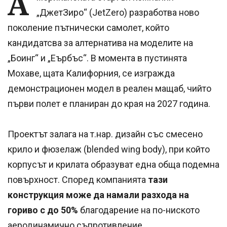
А
„ДжетЗиро“ (JetZero) разработва ново
поколение пътнически самолет, който
кандидатсва за алтернатива на моделите на
„Боинг“ и „Еърбъс“. В момента в пустинята
Мохаве, щата Калифорния, се изгражда
демонстрационен модел в реален мащаб, чийто
първи полет е планиран до края на 2027 година.
Проектът залага на т.нар. дизайн със смесено
крило и фюзелаж (blended wing body), при който
корпусът и крилата образуват една обща подемна
повърхност. Според компанията
тази
конструкция може да намали разхода на
гориво с до 50%
благодарение на по-ниското
аеродинамично съпротивление.