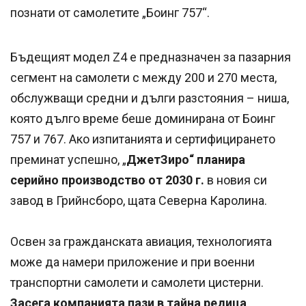
познати от самолетите „Боинг 757“.
Бъдещият модел Z4 е предназначен за пазарния
сегмент на самолети с между 200 и 270 места,
обслужващи средни и дълги разстояния – ниша,
която дълго време беше доминирана от Боинг
757 и 767. Ако изпитанията и сертифицирането
преминат успешно, „
ДжетЗиро“ планира
серийно производство от 2030 г.
в новия си
завод в Грийнсборо, щата Северна Каролина.
Освен за гражданската авиация, технологията
може да намери приложение и при военни
транспортни самолети и самолети цистерни.
Засега компанията пази в тайна редица