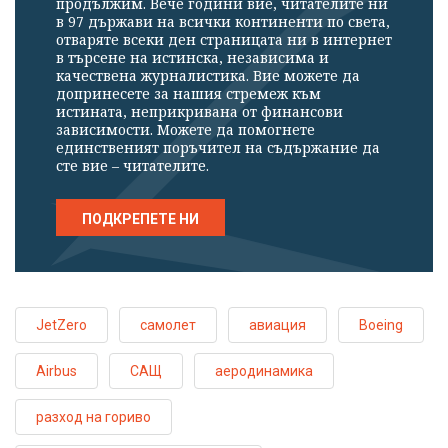
продължим. Вече години вие, читателите ни
в 97 държави на всички континенти по света,
отваряте всеки ден страницата ни в интернет
в търсене на истинска, независима и
качествена журналистика. Вие можете да
допринесете за нашия стремеж към
истината, неприкривана от финансови
зависимости. Можете да помогнете
единственият поръчител на съдържание да
сте вие – читателите.
ПОДКРЕПЕТЕ НИ
JetZero
самолет
авиация
Boeing
Airbus
САЩ
аеродинамика
разход на гориво