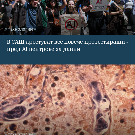
ТЕХНОЛОГИИ
В САЩ арестуват все повече протестиращи -
пред AI центрове за данни