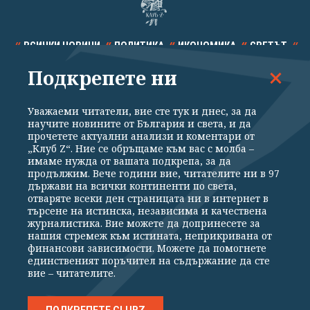
ВСИЧКИ НОВИНИ
ПОЛИТИКА
ИКОНОМИКА
СВЕТЪТ
Подкрепете ни
СПОРТ
КУЛТУРА
ТЕХНОЛОГИИ
КАЛЕЙДОСКОП
МНЕНИЯ
Уважаеми читатели, вие сте тук и днес, за да
научите новините от България и света, и да
прочетете актуални анализи и коментари от
„Клуб Z“. Ние се обръщаме към вас с молба –
имаме нужда от вашата подкрепа, за да
продължим. Вече години вие, читателите ни в 97
Общи условия
Политика за поверителност
държави на всички континенти по света,
отваряте всеки ден страницата ни в интернет в
Реклама
Партньори
Контакти
За Клуб Z
търсене на истинска, независима и качествена
Екип
Подкрепете ни
журналистика. Вие можете да допринесете за
нашия стремеж към истината, неприкривана от
финансови зависимости. Можете да помогнете
единственият поръчител на съдържание да сте
Издател на www.clubz.bg е „Клуб Зебра Медия“ ЕООД, София, ул. "Алеко
вие – читателите.
Константинов" 3. Всички права запазени 2026 „Клуб Зебра Медия“
ЕООД.
Препечатването на материали, снимки и видео от www.clubz.bg без
разрешение ще бъде преследвано по съдебен път, съгласно