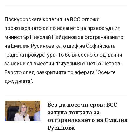
Прокурорската колегия на ВСС отложи
произнасянето си по искането на правосъдния
министър Николай Найденов за отстраняването
на Емилия Русинова като шеф на Софийската
градска прокуратура. То бе внесено след данни
за нейни съвместни пътувания с Петьо Петров-
Еврото след разкритията по аферата "Осемте
джуджета".
Без да посочи срок: ВСС
затупа топката за
отстраняването на Емилия
Русинова