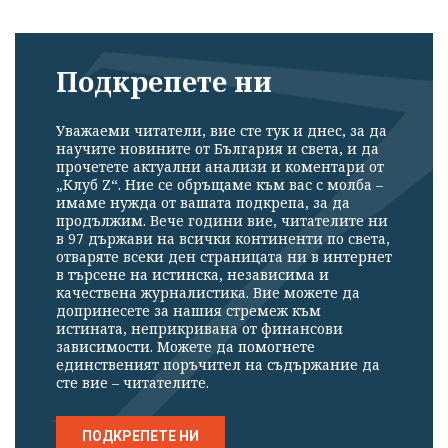
Подкрепете ни
Уважаеми читатели, вие сте тук и днес, за да
научите новините от България и света, и да
прочетете актуални анализи и коментари от
„Клуб Z“. Ние се обръщаме към вас с молба –
имаме нужда от вашата подкрепа, за да
продължим. Вече години вие, читателите ни
в 97 държави на всички континенти по света,
отваряте всеки ден страницата ни в интернет
в търсене на истинска, независима и
качествена журналистика. Вие можете да
допринесете за нашия стремеж към
истината, неприкривана от финансови
зависимости. Можете да помогнете
единственият поръчител на съдържание да
сте вие – читателите.
ПОДКРЕПЕТЕ НИ