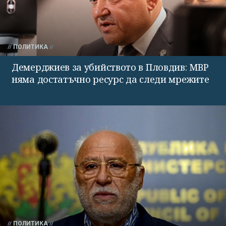
ПОЛИТИКА
Демерджиев за убийството в Пловдив: МВР
няма достатъчно ресурс да следи мрежите
ПОЛИТИКА