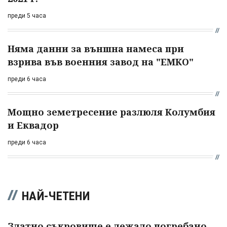
преди 5 часа
Няма данни за външна намеса при
взрива във военния завод на "ЕМКО"
преди 6 часа
Мощно земетресение разлюля Колумбия
и Еквадор
преди 6 часа
НАЙ-ЧЕТЕНИ
Златно съкровище е лежало погребано