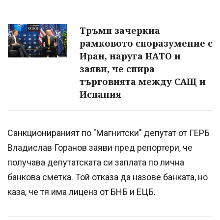
Тръмп зачеркна
рамковото споразумение с
Иран, наруга НАТО и
заяви, че спира
търговията между САЩ и
Испания
Санкционираният по "Магнитски" депутат от ГЕРБ
Владислав Горанов заяви пред репортери, че
получава депутатската си заплата по лична
банкова сметка. Той отказа да назове банката, но
каза, че тя има лиценз от БНБ и ЕЦБ.