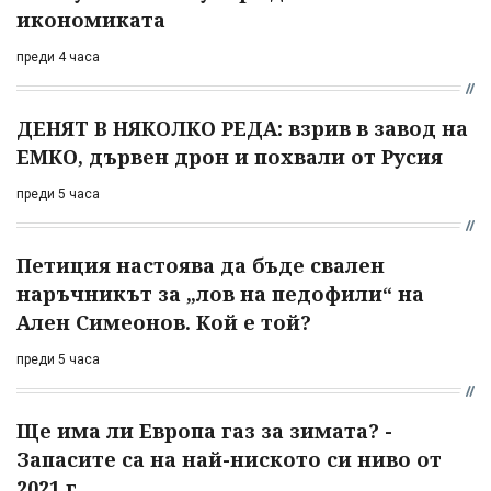
икономиката
преди 4 часа
ДЕНЯТ В НЯКОЛКО РЕДА: взрив в завод на
ЕМКО, дървен дрон и похвали от Русия
преди 5 часа
Петиция настоява да бъде свален
наръчникът за „лов на педофили“ на
Ален Симеонов. Кой е той?
преди 5 часа
Ще има ли Европа газ за зимата? -
Запасите са на най-ниското си ниво от
2021 г.