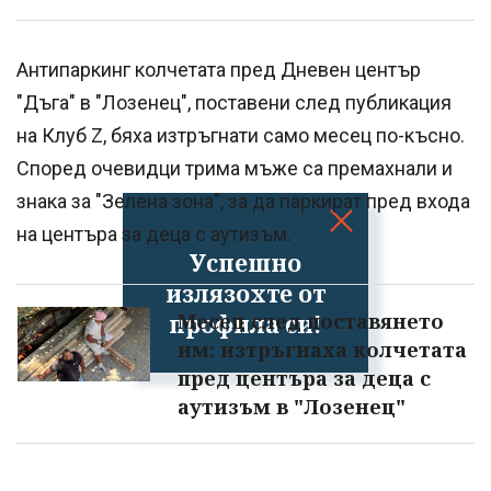
Антипаркинг колчетата пред Дневен център
"Дъга" в "Лозенец", поставени след публикация
на Клуб Z, бяха изтръгнати само месец по-късно.
Според очевидци трима мъже са премахнали и
знака за "Зелена зона", за да паркират пред входа
на центъра за деца с аутизъм.
Успешно
излязохте от
профила си!
Месец след поставянето
им: изтръгнаха колчетата
пред центъра за деца с
аутизъм в "Лозенец"