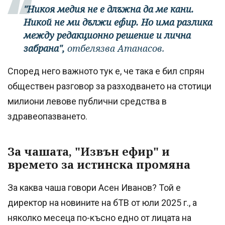
"Никоя медия не е длъжна да ме кани.
Никой не ми дължи ефир. Но има разлика
между редакционно решение и лична
забрана",
отбелязва Атанасов.
Според него важното тук е, че така е бил спрян
обществен разговор за разходването на стотици
милиони левове публични средства в
здравеопазването.
За чашата, "Извън ефир" и
времето за истинска промяна
За каква чаша говори Асен Иванов? Той е
директор на новините на бТВ от юли 2025 г., а
няколко месеца по-късно едно от лицата на