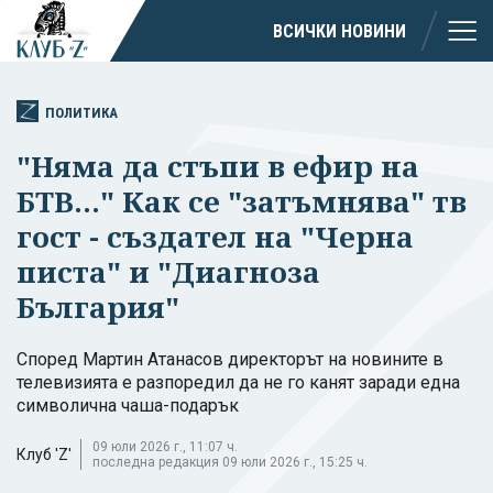
ВСИЧКИ НОВИНИ
ПОЛИТИКА
"Няма да стъпи в ефир на
БТВ..." Как се "затъмнява" тв
гост - създател на "Черна
писта" и "Диагноза
България"
Според Мартин Атанасов директорът на новините в
телевизията е разпоредил да не го канят заради една
символична чаша-подарък
09 юли 2026 г., 11:07 ч.
Клуб 'Z'
последна редакция 09 юли 2026 г., 15:25 ч.