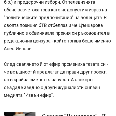
б.р.) и предсрочни избори. От телевизията
обаче разчетоха това като недопустим израз на
"политическите предпочитания" на водещата. В
своята позиция бТВ отбеляза и че Цънцарова
публично е обвинявала прекия си ръководител в
редакционна цензура - който тогава беше именно
Асен Иванов.
След свалянето й от ефир промениха тезата си -
че всъщност й предлагат да прави друг проект,
но в крайна сметка тя напусна. А наскоро
създаде заедно с други журналисти онлайн
медията "Извън ефир".
Случаят "Цънцарова" - II