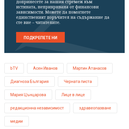
допринесете за нашия стремеж към
истината, неприкривана от финансови
зависимости. Можете да помогнете
единственият поръчител на съдържание да
сте вие – читателите.
ПОДКРЕПЕТЕ НИ
bTV
Асен Иванов
Мартин Атанасов
Диагноза България
Черната писта
Мария Цънцарова
Лице в лице
редакционна независимост
здравеопазване
медии