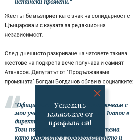
истински промени."
Жестът бе възприет като знак на солидарност с
Цънцарова и с каузата за редакционна
независимост.
След днешното разкриване на чатовете такива
жестове на подкрепа вече получава и самият
Атанасов. Депутатът от "Продължаваме
промяната" Богдан Богданов обяви в социалките:
Успешно
"Официално заявявам, че приключвам с
мои участия в bTV, докато Asen Ivanov е
излязохте от
директор в телевизията.
профила си!
Този път той блокира ключова тема
като кражбите в здравеопазването и