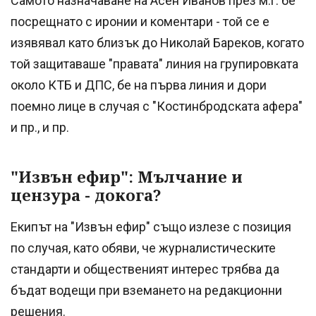
Самото назначаване на Асен Иванов през м.г. бе
посрещнато с иронии и коментари - той се е
изявявал като близък до Николай Бареков, когато
той защитаваше "правата" линия на групировката
около КТБ и ДПС, бе на първа линия и дори
поемно лице в случая с "Костинбродската афера"
и пр., и пр.
"Извън ефир": Мълчание и
цензура - докога?
Екипът на "Извън ефир" също излезе с позиция
по случая, като обяви, че журналистическите
стандарти и общественият интерес трябва да
бъдат водещи при вземането на редакционни
решения.