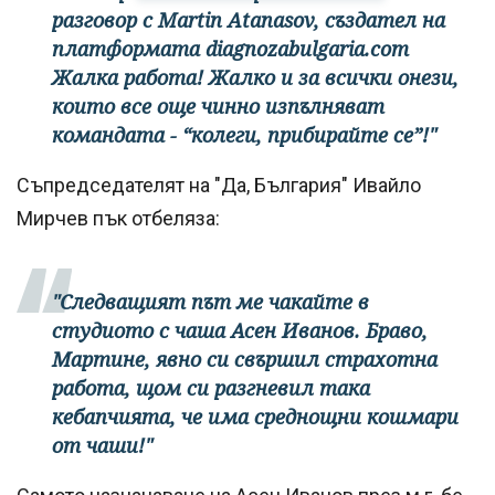
разговор с Martin Atanasov, създател на
платформата diagnozabulgaria.com
Жалка работа! Жалко и за всички онези,
които все още чинно изпълняват
командата - “колеги, прибирайте се”!"
Съпредседателят на "Да, България" Ивайло
Мирчев пък отбеляза:
"Следващият път ме чакайте в
студиото с чаша Асен Иванов. Браво,
Мартине, явно си свършил страхотна
работа, щом си разгневил така
кебапчията, че има среднощни кошмари
от чаши!"