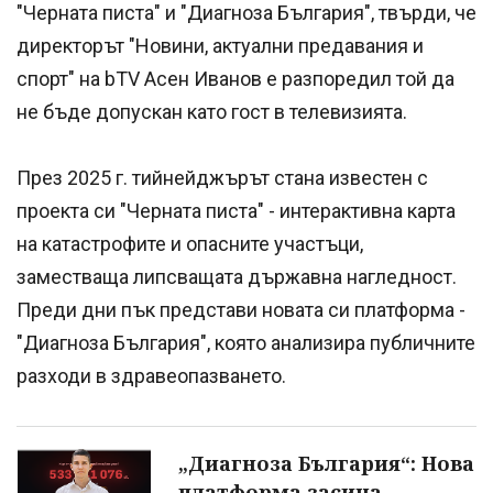
"Черната писта" и "Диагноза България", твърди, че
директорът "Новини, актуални предавания и
спорт" на bTV Асен Иванов е разпоредил той да
не бъде допускан като гост в телевизията.
През 2025 г. тийнейджърът стана известен с
проекта си "Черната писта" - интерактивна карта
на катастрофите и опасните участъци,
заместваща липсващата държавна нагледност.
Преди дни пък представи новата си платформа -
"Диагноза България", която анализира публичните
разходи в здравеопазването.
„Диагноза България“: Нова
платформа засича