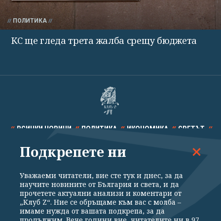
ПОЛИТИКА
КС ще гледа трета жалба срещу бюджета
ВСИЧКИ НОВИНИ
ПОЛИТИКА
ИКОНОМИКА
СВЕТЪТ
Подкрепете ни
СПОРТ
КУЛТУРА
ТЕХНОЛОГИИ
КАЛЕЙДОСКОП
МНЕНИЯ
Уважаеми читатели, вие сте тук и днес, за да
научите новините от България и света, и да
прочетете актуални анализи и коментари от
„Клуб Z“. Ние се обръщаме към вас с молба –
имаме нужда от вашата подкрепа, за да
продължим. Вече години вие, читателите ни в 97