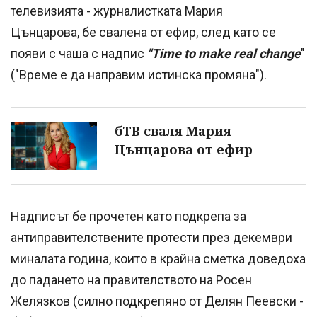
телевизията - журналистката Мария
Цънцарова, бе свалена от ефир, след като се
появи с чаша с надпис
"Time to make real change
"
("Време е да направим истинска промяна").
бТВ сваля Мария
Цънцарова от ефир
Надписът бе прочетен като подкрепа за
антиправителствените протести през декември
миналата година, които в крайна сметка доведоха
до падането на правителството на Росен
Желязков (силно подкрепяно от Делян Пеевски -