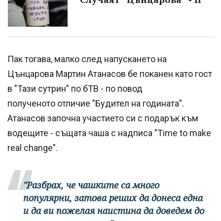
Пак тогава, малко след напускането на
Цънцарова Мартин Атанасов бе поканен като гост
в "Тази сутрин" по бТВ - по повод
полученото отличие "Будител на годината".
Атанасов започна участието си с подарък към
водещите - същата чаша с надписа "Time to make
real change".
"Разбрах, че чашките са много
популярни, затова реших да донеса една
и да ви пожелая наистина да доведем до