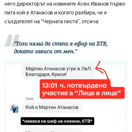
него директорът на новините Асен Иванов първо
пита кой е Атанасов и когато разбира, че е
създателят на "Черната писта", отсича:
"Този няма да стъпи в ефир на БТВ,
докато зависи от мен."