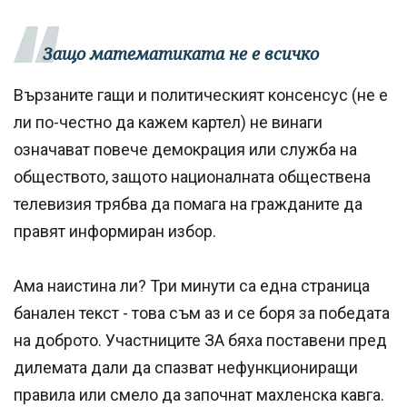
Защо математиката не е всичко
Вързаните гащи и политическият консенсус (не е
ли по-честно да кажем картел) не винаги
означават повече демокрация или служба на
обществото, защото националната обществена
телевизия трябва да помага на гражданите да
правят информиран избор.
Ама наистина ли? Три минути са една страница
банален текст - това съм аз и се боря за победата
на доброто. Участниците ЗА бяха поставени пред
дилемата дали да спазват нефункциониращи
правила или смело да започнат махленска кавга.