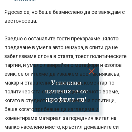
Ядосах се, но беше безмислено да се заяждам с
вестоносеца.
Заедно с останалите гости прекарахме цялото
предаване в умела автоцензура, в опити да не
забелязваме слона в стаята, тоест политическите
партии, и умело лавирайки с метафори и езопов
език, се опитахме да изкажем все пак някакъв,
Успешно
макар и старателно замаскиран, коментар по
излязохте от
политическата ситуация. Единственото време,
профила си!
когато в студиото се чуха имена на политици,
беше когато трябваше да изгледаме и
коментираме материал за поредния жител на
малко населено място, кръстил домашните си