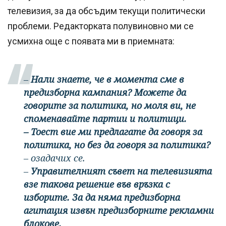
телевизия, за да обсъдим текущи политически
проблеми. Редакторката полувиновно ми се
усмихна още с появата ми в приемната:
–
Нали знаете, че в момента сме в
предизборна кампания? Можете да
говорите за политика, но моля ви, не
споменавайте партии и политици.
– Тоест вие ми предлагате да говоря за
политика, но без да говоря за политика?
– озадачих се.
–
Управителният съвет на телевизията
взе такова решение във връзка с
изборите. За да няма предизборна
агитация извън предизборните рекламни
блокове.