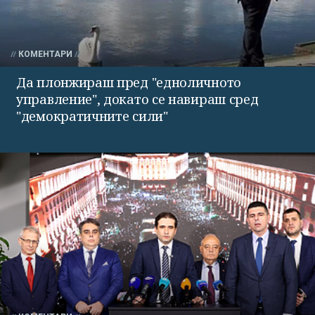
КОМЕНТАРИ
Да плонжираш пред "едноличното
управление", докато се навираш сред
"демократичните сили"