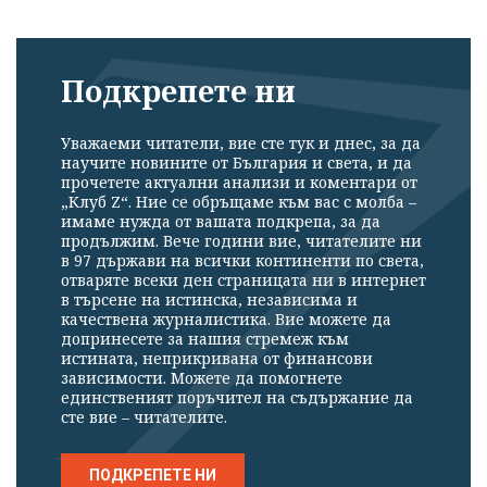
Подкрепете ни
Уважаеми читатели, вие сте тук и днес, за да
научите новините от България и света, и да
прочетете актуални анализи и коментари от
„Клуб Z“. Ние се обръщаме към вас с молба –
имаме нужда от вашата подкрепа, за да
продължим. Вече години вие, читателите ни
в 97 държави на всички континенти по света,
отваряте всеки ден страницата ни в интернет
в търсене на истинска, независима и
качествена журналистика. Вие можете да
допринесете за нашия стремеж към
истината, неприкривана от финансови
зависимости. Можете да помогнете
единственият поръчител на съдържание да
сте вие – читателите.
ПОДКРЕПЕТЕ НИ