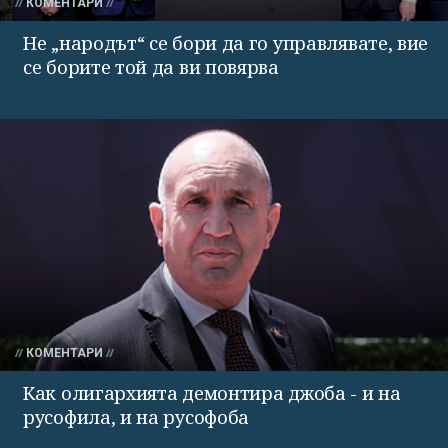
КОМЕНТАРИ
Не „народът“ се бори да го управлявате, вие
се борите той да ви повярва
КОМЕНТАРИ
Как олигархията демонтира джоба - и на
русофила, и на русофоба