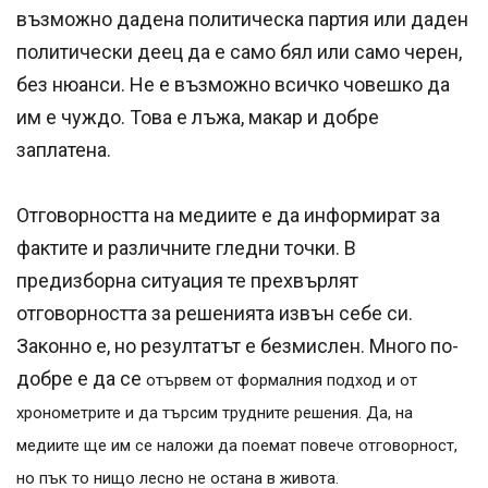
възможно дадена политическа партия или даден
политически деец да е само бял или само черен,
без нюанси. Не е възможно всичко човешко да
им е чуждо. Това е лъжа, макар и добре
заплатена.
Отговорността на медиите е да информират за
фактите и различните гледни точки. В
предизборна ситуация те прехвърлят
отговорността за решенията извън себе си.
Законно е, но резултатът е безмислен. Много по-
добре е да се
отървем от формалния подход и от
хронометрите и да търсим трудните решения. Да, на
медиите ще им се наложи да поемат повече отговорност,
но пък то нищо лесно не остана в живота.