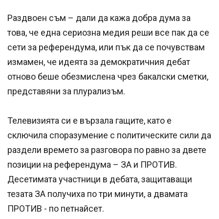
Раздвоен съм – дали да кажа добра дума за
това, че една сериозна медия реши все пак да се
сети за референдума, или пък да се почувствам
измамен, че идеята за демократичния дебат
отново беше обезмислена чрез бакалски сметки,
представяни за плурализъм.
Телевизията си е вързала гащите, като е
сключила споразумение с политическите сили да
раздели времето за разговора по равно за двете
позиции на референдума – ЗА и ПРОТИВ.
Десетимата участници в дебата, защитаващи
тезата ЗА получиха по три минути, а двамата
ПРОТИВ - по петнайсет.