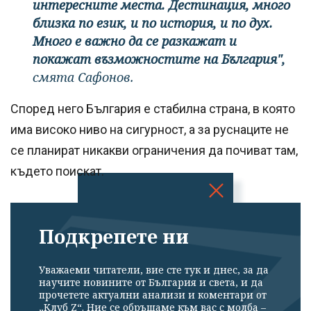
интересните места. Дестинация, много
близка по език, и по история, и по дух.
Много е важно да се разкажат и
покажат възможностите на България",
смята Сафонов.
Според него България е стабилна страна, в която
има високо ниво на сигурност, а за руснаците не
се планират никакви ограничения да почиват там,
където поискат.
Успешно
Подкрепете ни
излязохте от
профила си!
Уважаеми читатели, вие сте тук и днес, за да
научите новините от България и света, и да
прочетете актуални анализи и коментари от
„Клуб Z“. Ние се обръщаме към вас с молба –