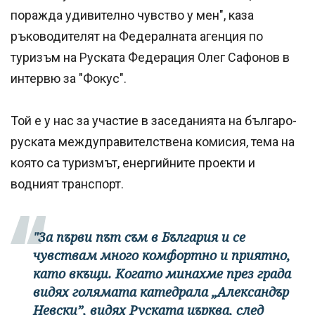
поражда удивително чувство у мен", каза
ръководителят на Федералната агенция по
туризъм на Руската Федерация Олег Сафонов в
интервю за "Фокус".
Той е у нас за участие в заседанията на българо-
руската междуправителствена комисия, тема на
която са туризмът, енергийните проекти и
водният транспорт.
"За първи път съм в България и се
чувствам много комфортно и приятно,
като вкъщи. Когато минахме през града
видях голямата катедрала „Александър
Невски”, видях Руската църква, след