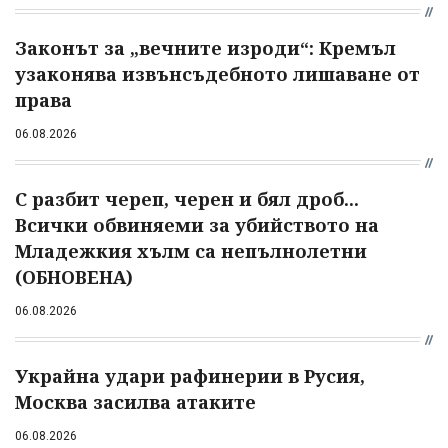
Законът за „вечните изроди“: Кремъл
узаконява извънсъдебното лишаване от
права
06.08.2026
С разбит череп, черен и бял дроб...
Всички обвиняеми за убийството на
Младежкия хълм са непълнолетни
(ОБНОВЕНА)
06.08.2026
Украйна удари рафинерии в Русия,
Москва засилва атаките
06.08.2026