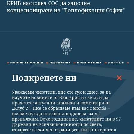
КРИБ настоява СОС да започне
концесиониране на "Топлофикация София"
ВСИЧКИ НОВИНИ
ПОЛИТИКА
ИКОНОМИКА
СВЕТЪТ
Подкрепете ни
СПОРТ
КУЛТУРА
ТЕХНОЛОГИИ
КАЛЕЙДОСКОП
МНЕНИЯ
Уважаеми читатели, вие сте тук и днес, за да
научите новините от България и света, и да
прочетете актуални анализи и коментари от
„Клуб Z“. Ние се обръщаме към вас с молба –
имаме нужда от вашата подкрепа, за да
продължим. Вече години вие, читателите ни в 97
Общи условия
Политика за поверителност
държави на всички континенти по света,
отваряте всеки ден страницата ни в интернет в
Реклама
Партньори
Контакти
За Клуб Z