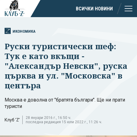
ВСИЧКИ НОВИНИ
ИКОНОМИКА
Руски туристически шеф:
Тук е като вкъщи -
"Александър Невски", руска
църква и ул. "Московска" в
центъра
Москва е доволна от "братята българи". Ще ни прати
туристи
28 януари 2016 г., 16:50 ч.
Клуб 'Z'
последна редакция 15 юли 2022 г., 11:26 ч.