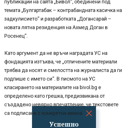
публикации на сайта „Бивол“, обединени под
темата „Булгартабак – контрабандната касичка на
задкулисието“ и разработката „Догансарай –
новата лятна резиденция на Ахмед Доган в
Росенец“.
Като аргумент да не връчи наградата УС на
фондацията изтъква, че „отличените материали
трябва да носят и смелостта на журналиста да ги
подпише с името си“. В писмото на УС
класирането на материалите на bivol.bg e
определено като грешка, предизвикана от
създадено невярно впечатление, че текстовете
са подписани с конкретни имена.
Успешно