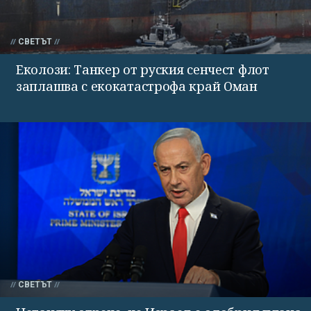
СВЕТЪТ
Еколози: Танкер от руския сенчест флот
заплашва с екокатастрофа край Оман
СВЕТЪТ