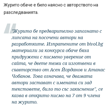
Журито обаче е било наясно с авторството на
разследванията.
"Ж
урито бе предварително запознато с
липсата на посочени автори на
разработките. Изпратените от bivol.bg
материали за конкурса обаче бяха
придружени с писмено уверение от
сайта, че двете теми са изготвени в
съавторство от Асен Йорданов и Атанас
Чобанов. Това означава, че двамата
автори застават с имената си зад
текстовете, било то със закъснение", се
казва в открито писмо на 7 от 9 члена
на журито.