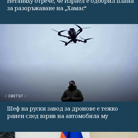
Нетаняху отрече, че Израел е одобрил плана
за разоръжаване на „Хамас“
СВЕТЪТ
Шеф на руски завод за дронове е тежко
ранен след взрив на автомобила му