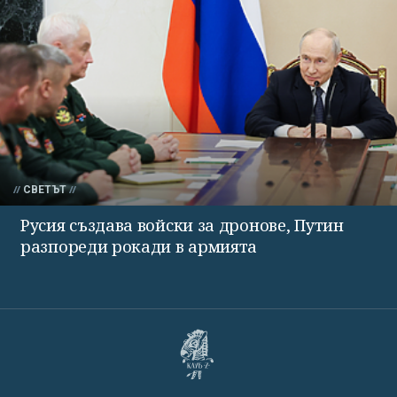
СВЕТЪТ
Русия създава войски за дронове, Путин
разпореди рокади в армията