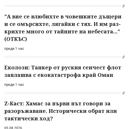
"А вие се влюбихте в чо­вешките дъщери
и се омърсихте, лягайки с тях. И им раз­
крихте много от тайните на небесата..."
(ОТКЪС)
преди 1 час
Еколози: Танкер от руския сенчест флот
заплашва с екокатастрофа край Оман
преди 1 час
Z-Каст: Хамас за първи път говори за
разоръжаване. Исторически обрат или
тактически ход?
05.08.2026