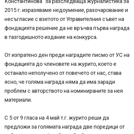
Константинова“ за разследваща журналистика за
2015 г. изразяваме недоумение, разочарование и
несъгласие с взетото от Управителния съвет на
фондацията решение да не връчва първа награда
в тазгодишното издание на конкурса.
От изпратено ден преди наградите писмо от УС на
фондацията до членовете на журито, което е
останало неполучено от повечето от нас, става
ясно, че голяма награда няма да има заради
проблем с авторството на номинираните за нея
материали.
С 5 от 9 гласа на 4 май т.г. журито реши да
предложи за голямата награда две поредици от