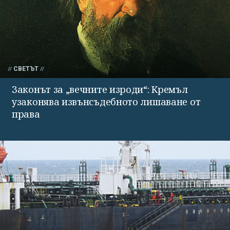
СВЕТЪТ
Законът за „вечните изроди“: Кремъл
узаконява извънсъдебното лишаване от
права