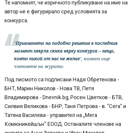
Те напомнят, че изричното публикуване на име на
автор не е фигурирало сред условията за
конкурса.
"
Приемането на подобно решение в последния
момент хвърля сянка върху конкурса – нещо,
което никой от нас не желае
", казват още
членовете на журито.
Под писмото са подписани Надя Обретенова -
БНТ, Марин Николов - Нова ТВ, Петя
Владимирова - Dnevnik.bg, Росен Цветков - БТВ,
Силвия Великова - БНР, Таня Петрова - в. "Сега" и
Татяна Василева - управител на „Мега
Комюникейшън“ ЕООД. Останалите членове на
журито са Анна Заркова и Иван Михалев.