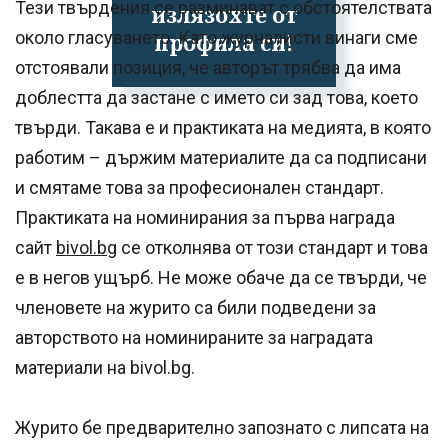
Тези твърдения се разминават с обстоятелствата
излязохте от
около гласуването. Като журналисти винаги сме
профила си!
отстоявали позиция, че авторът трябва да има
доблестта да застане с името си зад това, което
твърди. Такава е и практиката на медията, в която
работим – държим материалите да са подписани
и смятаме това за професионален стандарт.
Практиката на номинирания за първа награда
сайт
bivol.bg
се отколнява от този стандарт и това
е в негов ущърб. Не може обаче да се твърди, че
членовете на журито са били подведени за
авторството на номинираните за наградата
материали на bivol.bg.
Журито бе предварително запознато с липсата на