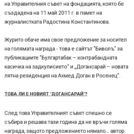
на Управителния съвет на фондацията, която бе
създадена на 11 май 2011 г. в памет на
журналистката Радостина Константинова.
Журито обаче има свое предложение за носител
на голямата награда - това е сайтът "Биволъ" за
публикациите "
Булгартабак – контрабандната
касичка на задкулисието“ и „Догансарай – новата
лятна резиденция на Ахмед Доган в Росенец“.
ТОВА ЛИ Е НОВИЯТ "ДОГАНСАРАЙ"?
След това Управителният съвет спешно се
събира и решава тази година да не връчи голяма
награда, защото предложението нямало... автор.