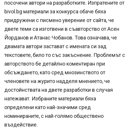
посочени автори на разработките. Изпратените от
bivol.bg материали за конкурса обаче бяха
придружени с писмено уверение от сайта, че
двете теми са изготвени в съавторство от Асен
Йорданов и Атанас Чобанов. Това означава, че
двамата автори застават с имената си зад
текстовете, било то със закъснение. Проблемът с
авторството бе детайлно коментиран при
обсъждането, като сред мнозинството от
членовете на журито надделя мнението, че
достойнствата на двете разработки в случая
натежават. Избраните материали бяха
определени като най-значими сред
номинираните, с най-голямо обществено
въздействие.