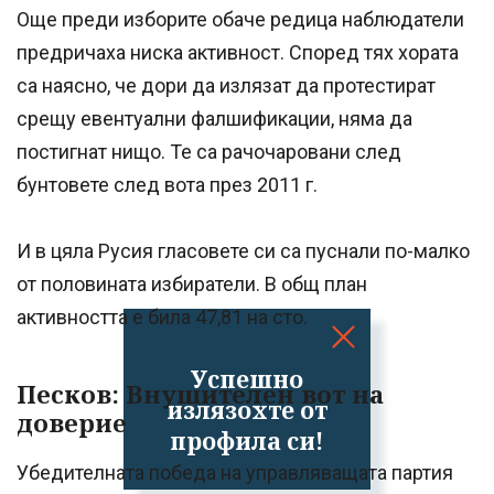
Още преди изборите обаче редица наблюдатели
предричаха ниска активност. Според тях хората
са наясно, че дори да излязат да протестират
срещу евентуални фалшификации, няма да
постигнат нищо. Те са рачочаровани след
бунтовете след вота през 2011 г.
И в цяла Русия гласовете си са пуснали по-малко
от половината избиратели. В общ план
активността е била 47,81 на сто.
Успешно
Песков: Внушителен вот на
излязохте от
доверие
профила си!
Убедителната победа на управляващата партия