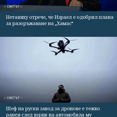
СВЕТЪТ
Нетаняху отрече, че Израел е одобрил плана
за разоръжаване на „Хамас“
СВЕТЪТ
Шеф на руски завод за дронове е тежко
ранен след взрив на автомобила му