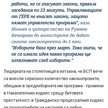
работи, не се гласуват закони, правим
заседания по 23 минути. Управляващите
от ГЕРБ не внасят закони, защото
нямат управленска програма",
каза
Нинова и цитира писмо на Румяна
Бъчварова до министрите да дадат
своите законопроекти до 1 юни.
"Изборите бяха през март. Това значи, че
не са имали идея каква програма ще
изпълняват след изборите."
Лидерката на столетницата изтъкна, че БСП вече
са внесли сериозно количество законопроекти,
обещани в предизборната им програма - промени
в Наказателния кодекс срещу битовата
престъпност, в Гражданско-процесуалния кодекс
за злоупотребите на частните съдебни