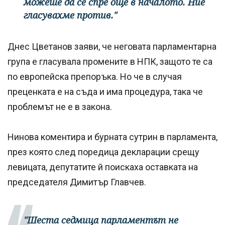
можеше да се спре още в началото. Ние
гласувахме против."
Днес Цветанов заяви, че неговата парламентарна
група е гласувала промените в НПК, защото те са
по европейска препоръка. Но че в случая
преценката е на съда и има процедура, така че
проблемът не е в закона.
Нинова коментира и бурната сутрин в парламента,
през която след поредица декларации срещу
левицата, депутатите й поискаха оставката на
председателя Димитър Главчев.
"Шеста седмица парламентът не