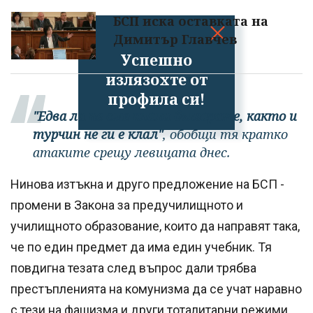
БСП иска оставката на
Димитър Главчев
Успешно
излязохте от
профила си!
"Едва ли не сме клали българите, както и
турчин не ги е клал"
, обобщи тя кратко
атаките срещу левицата днес.
Нинова изтъкна и друго предложение на БСП -
промени в Закона за предучилищното и
училищното образование, които да направят така,
че по един предмет да има един учебник. Тя
повдигна тезата след въпрос дали трябва
престъпленията на комунизма да се учат наравно
с тези на фашизма и други тоталитарни режими.