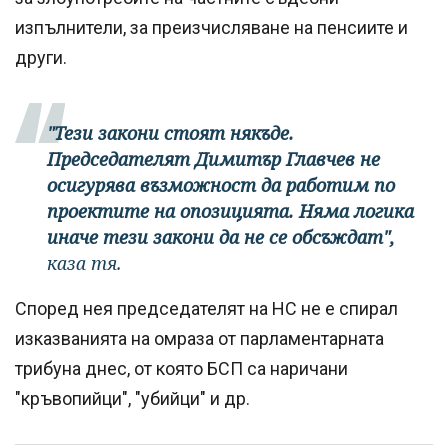
изпълнители, за преизчисляване на пенсиите и
други.
"Тези закони стоят някъде.
Председателят Димитър Главчев не
осигурява възможност да работим по
проектите на опозицията. Няма логика
иначе тези закони да не се обсъждат",
каза тя.
Според нея председателят на НС не е спирал
изказванията на омраза от парламентарната
трибуна днес, от която БСП са наричани
"кръвопийци", "убийци" и др.