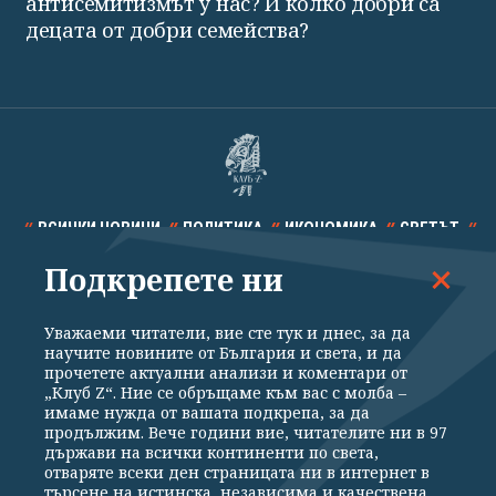
антисемитизмът у нас? И колко добри са
децата от добри семейства?
ВСИЧКИ НОВИНИ
ПОЛИТИКА
ИКОНОМИКА
СВЕТЪТ
Подкрепете ни
СПОРТ
КУЛТУРА
ТЕХНОЛОГИИ
КАЛЕЙДОСКОП
МНЕНИЯ
Уважаеми читатели, вие сте тук и днес, за да
научите новините от България и света, и да
прочетете актуални анализи и коментари от
„Клуб Z“. Ние се обръщаме към вас с молба –
имаме нужда от вашата подкрепа, за да
продължим. Вече години вие, читателите ни в 97
Общи условия
Политика за поверителност
държави на всички континенти по света,
отваряте всеки ден страницата ни в интернет в
Реклама
Партньори
Контакти
За Клуб Z
търсене на истинска, независима и качествена