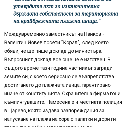
утвърдите акт за изключителна
държавна собственост за територията
на крайбрежната плажна ивица."
Междувременно заместникът на Нанков -
Валентин Йовев посети "Корал", след което
обяви, че ще пише доклад до министъра.
Въпросният доклад все още не е изготвен. В
същото време тази година частникът загради
земите си, с което сериозно се възпрепятства
достигането до плажната ивица, гарантирано
иначе от конституцията. Охранителна фирма гони
къмпингуващите. Намесена е и местната полиция
в Царево, която издава разпореждания за
напускане на плажа на хора с палатки и дори ги