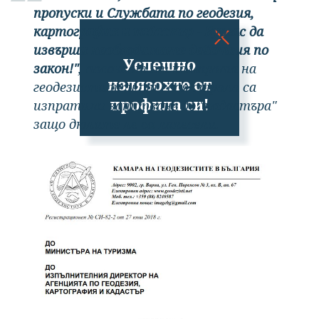
пропуски и Службата по геодезия,
картография и кадастър - Бургас да
извърши необходимите действия по
Успешно
закон!"
, посочват от камарата на
излязохте от
геодезистите и от своя страна са
профила си!
изпратили запитване до "кадастъра"
защо дюните не са нанесени.