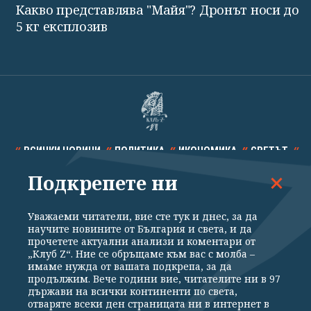
Какво представлява "Майя"? Дронът носи до
5 кг експлозив
ВСИЧКИ НОВИНИ
ПОЛИТИКА
ИКОНОМИКА
СВЕТЪТ
Подкрепете ни
СПОРТ
КУЛТУРА
ТЕХНОЛОГИИ
КАЛЕЙДОСКОП
МНЕНИЯ
Уважаеми читатели, вие сте тук и днес, за да
научите новините от България и света, и да
прочетете актуални анализи и коментари от
„Клуб Z“. Ние се обръщаме към вас с молба –
имаме нужда от вашата подкрепа, за да
продължим. Вече години вие, читателите ни в 97
Общи условия
Политика за поверителност
държави на всички континенти по света,
отваряте всеки ден страницата ни в интернет в
Реклама
Партньори
Контакти
За Клуб Z