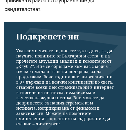
привиква в районното управление да
свидетелстват.
Подкрепете ни
Уважаеми читатели, вие сте тук и днес, за да
научите новините от България и света, и да
прочетете актуални анализи и коментари от
„Клуб Z“. Ние се обръщаме към вас с молба –
имаме нужда от вашата подкрепа, за да
продължим. Вече години вие, читателите ни
в 97 държави на всички континенти по света,
отваряте всеки ден страницата ни в интернет
в търсене на истинска, независима и
качествена журналистика. Вие можете да
допринесете за нашия стремеж към
истината, неприкривана от финансови
зависимости. Можете да помогнете
единственият поръчител на съдържание да
сте вие – читателите.