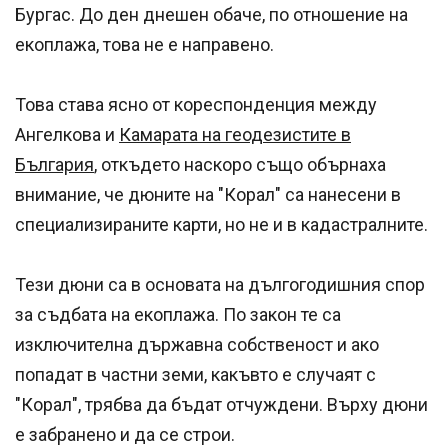
Бургас. До ден днешен обаче, по отношение на
екоплажа, това не е направено.
Това става ясно от кореспонденция между
Ангелкова и
Камарата на геодезистите в
България
, откъдето наскоро също обърнаха
внимание, че дюните на "Корал" са нанесени в
специализираните карти, но не и в кадастралните.
Тези дюни са в основата на дългогодишния спор
за съдбата на екоплажа. По закон те са
изключителна държавна собственост и ако
попадат в частни земи, какъвто е случаят с
"Корал", трябва да бъдат отчуждени. Върху дюни
е забранено и да се строи.