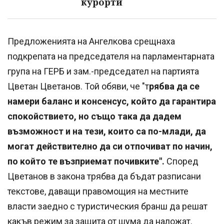
курорти
Предложенията на Ангелкова срещнаха
подкрепата на председателя на парламентарната
група на ГЕРБ и зам.-председател на партията
Цветан Цветанов. Той обяви, че "т
рябва да се
намери баланс и консенсус, който да гарантира
спокойствието, но също така да дадем
възможност и на тези, които са по-млади, да
могат действително да си отпочиват по начин,
по който те възприемат почивките".
Според
Цветанов в закона трябва да бъдат разписани
текстове, даващи правомощия на местните
власти заедно с туристическия бранш да решат
какъв режим за защита от шума да наложат.