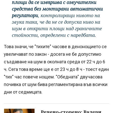
площи да се извършва с озвучителни
средства без монтирани автоматични
регулатори
, контролиращи нивото на
звука така, че да не се допуска ниво на
шум в открити площи над граничните
стойности, определени с наредбата.
Това значи, че "тихите" часове в денонощието се
увеличават по закон - досега не бе допустимо
създаване на шум в околната среда от 22 ч до 6
ч. Сега това време ще е от 23 ч до 8 ч - тоест един
"тих" час повече нощем. "Обедната" двучасова
почивка от шум бива регламентирана във всички
дни от седмицата.
Речено-сторено: Валери