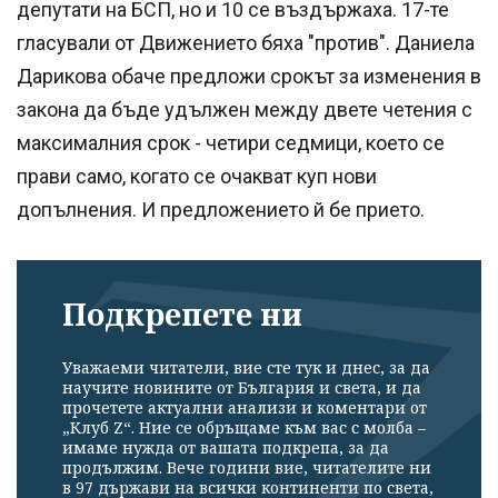
депутати на БСП, но и 10 се въздържаха. 17-те
гласували от Движението бяха "против". Даниела
Дарикова обаче предложи срокът за изменения в
закона да бъде удължен между двете четения с
максималния срок - четири седмици, което се
прави само, когато се очакват куп нови
допълнения. И предложението й бе прието.
Подкрепете ни
Уважаеми читатели, вие сте тук и днес, за да
научите новините от България и света, и да
прочетете актуални анализи и коментари от
„Клуб Z“. Ние се обръщаме към вас с молба –
имаме нужда от вашата подкрепа, за да
продължим. Вече години вие, читателите ни
в 97 държави на всички континенти по света,