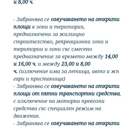
и 8,00 ч
.
- Забранява се
озвучаването на открити
площи
в зони и територии,
предназначени за жилищно
строителство, рекреационни зони и
територии и зони със смесено
предназначение за времето между
14,00
и 16,00 ч
. и между
23,00 и 8,00
ч.
(излючение има за летища, авто и жп
гари и пристанища)
- Забранява се
озвучаването на открити
площи от пътни транспортни средства
,
с изключение на моторни превозни
средства със специален режим на
движение.
- Забранява се
озвучаването на открити