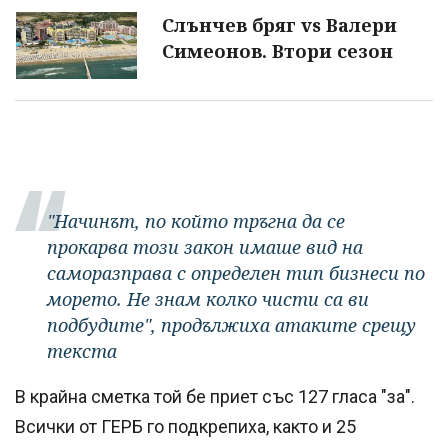
Слънчев бряг vs Валери
Симеонов. Втори сезон
"Начинът, по който тръгна да се
прокарва този закон имаше вид на
саморазправа с определен тип бизнеси по
морето. Не знам колко чисти са ви
подбудите", продължиха атаките срещу
текста
В крайна сметка той бе приет със 127 гласа "за".
Всички от ГЕРБ го подкрепиха, както и 25