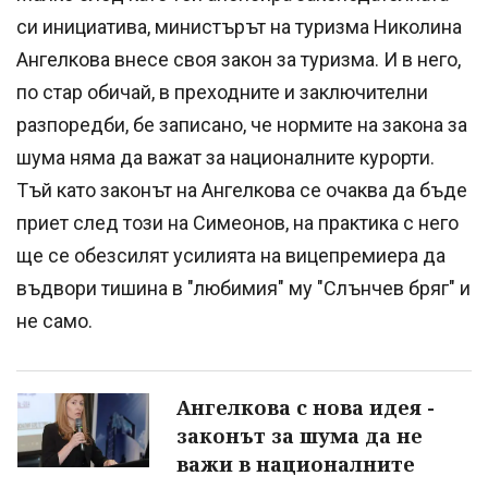
си инициатива, министърът на туризма Николина
Ангелкова внесе своя закон за туризма. И в него,
по стар обичай, в преходните и заключителни
разпоредби, бе записано, че нормите на закона за
шума няма да важат за националните курорти.
Тъй като законът на Ангелкова се очаква да бъде
приет след този на Симеонов, на практика с него
ще се обезсилят усилията на вицепремиера да
въдвори тишина в "любимия" му "Слънчев бряг" и
не само.
Ангелкова с нова идея -
законът за шума да не
важи в националните