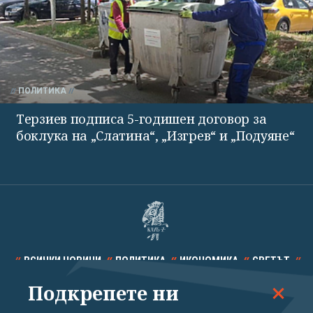
ПОЛИТИКА
Терзиев подписа 5-годишен договор за
боклука на „Слатина“, „Изгрев“ и „Подуяне“
ВСИЧКИ НОВИНИ
ПОЛИТИКА
ИКОНОМИКА
СВЕТЪТ
Подкрепете ни
СПОРТ
КУЛТУРА
ТЕХНОЛОГИИ
КАЛЕЙДОСКОП