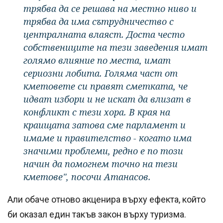
трябва да се решава на местно ниво и
трябва да има сътрудничество с
централната влаяст. Доста често
собствениците на тези заведения имат
голямо влияние по места, имат
сериозни лобита. Голяма част от
кметовете си правят сметката, че
идват избори и не искат да влизат в
конфликт с тези хора. В края на
краищата затова сме парламент и
имаме и правителство - когато има
значими проблеми, редно е по този
начин да помогнем точно на тези
кметове", посочи Атанасов.
Али обаче отново акценира върху ефекта, който
би оказал един такъв закон върху туризма.