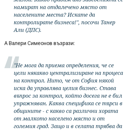
намират на отдалечено място от
населените места? Искате да
контролирате бизнеса!", посочи Танер
Али (ДПС).
А Валери Симеонов възрази:
"Не мога да приема определения, че се
цели някакво централизиране на процеса
на контрол. Нито, че от София някой
иска да управлява целия бизнес. Става
въпрос за контрол, който досега не е бил
упражняван. Каква специфика се търси в
общините - с какво са различни хората
от малкото населено място и от
големия град. Защо и в селата трябва да