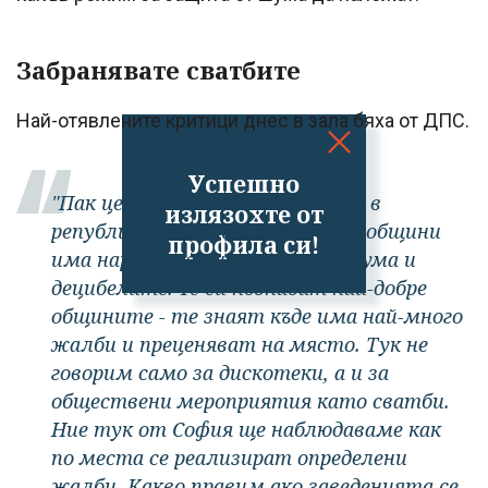
Забранявате сватбите
Най-отявлените критици днес в зала бяха от ДПС.
Успешно
"Пак централизираме властта в
излязохте от
република България. Във всички общини
профила си!
има наредби, отнасящи се до шума и
децибелите. Те си познават най-добре
общините - те знаят къде има най-много
жалби и преценяват на място. Тук не
говорим само за дискотеки, а и за
обществени мероприятия като сватби.
Ние тук от София ще наблюдаваме как
по места се реализират определени
жалби. Какво правим ако заведенията се