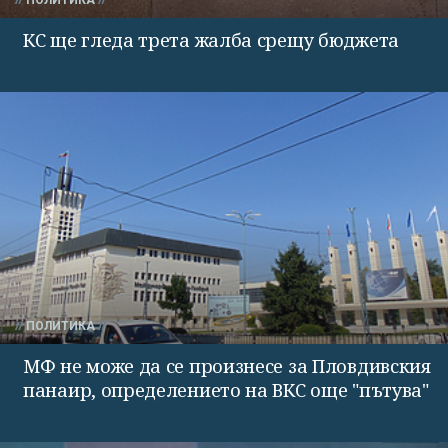
КС ще гледа трета жалба срещу бюджета
ПОЛИТИКА
МФ не може да се произнесе за Пловдивския
панаир, определението на ВКС още "пътува"