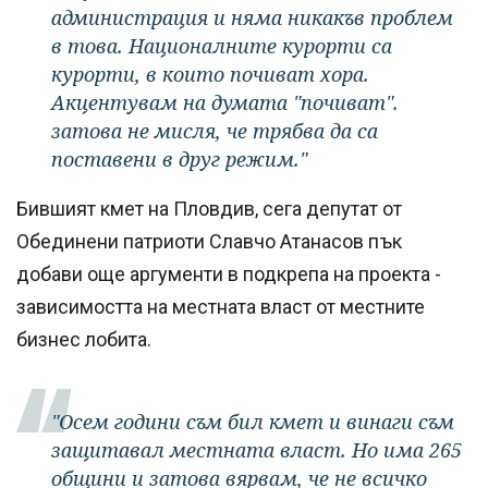
администрация и няма никакъв проблем
в това. Националните курорти са
курорти, в които почиват хора.
Акцентувам на думата "почиват".
затова не мисля, че трябва да са
поставени в друг режим."
Бившият кмет на Пловдив, сега депутат от
Обединени патриоти Славчо Атанасов пък
добави още аргументи в подкрепа на проекта -
зависимостта на местната власт от местните
бизнес лобита.
"Осем години съм бил кмет и винаги съм
защитавал местната власт. Но има 265
общини и затова вярвам, че не всичко