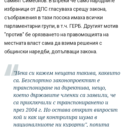
самият Симеонов. Въпреки че само народните
избраници от ДПС гласуваха срещу закона,
съображения в тази посока имаха всички
парламентарни групи, в т.ч. ГЕРБ. Другият мотив
"против" бе орязването на правомощията на
местната власт сама да взима решения с
общински наредби, допълващи закона.
"Нека си кажем нещата такива, каквито
са. Безспортно законопроектът е
транспониране на директива, нещо,
което държавите членки са заявили, че
са приключили с транспонирането и
през 2004 г. Но остава открит въпросът
кой и как ще контролира шума в
националниоте ни курорти", попита