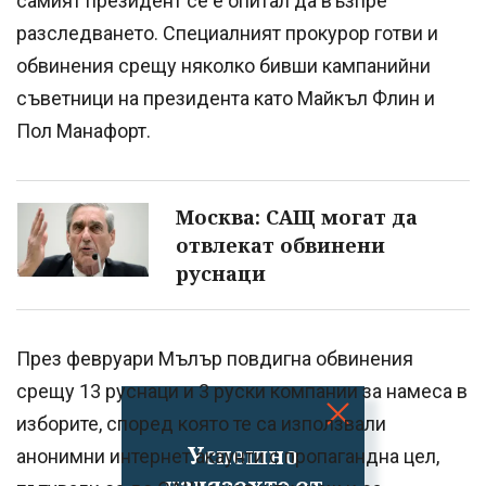
самият президент се е опитал да възпре
разследването. Специалният прокурор готви и
обвинения срещу няколко бивши кампанийни
съветници на президента като Майкъл Флин и
Пол Манафорт.
Москва: САЩ могат да
отвлекат обвинени
руснаци
През февруари Мълър повдигна обвинения
срещу 13 руснаци и 3 руски компании за намеса в
изборите, според която те са използвали
Успешно
анонимни интернет акаунти с пропагандна цел,
излязохте от