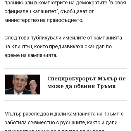
проникнали в компютрите на демократите "в своя
официален капацитет", съобщават от
министерство на правосъдието.
След това публикували имейлите от кампанията
на Клинтън, които предизвикаха скандал по
време на кампанията.
Спецпрокурорът Мълър не
може да обвини Тръмп
Мълър разследва и дали кампанията на Тръмп е
работила съвместно с руснаците, както и дали