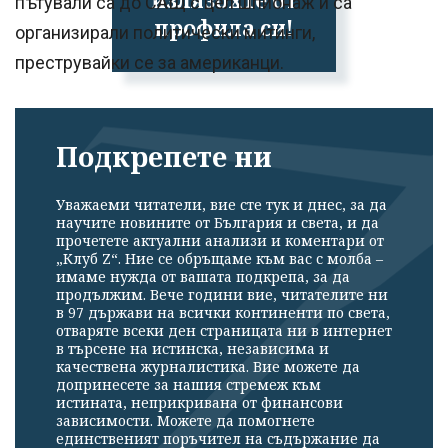
пътували са до САЩ с цел шпионаж и са
профила си!
организирали политически митинги,
преструвайки се за американци.
Подкрепете ни
Уважаеми читатели, вие сте тук и днес, за да
научите новините от България и света, и да
прочетете актуални анализи и коментари от
„Клуб Z“. Ние се обръщаме към вас с молба –
имаме нужда от вашата подкрепа, за да
продължим. Вече години вие, читателите ни
в 97 държави на всички континенти по света,
отваряте всеки ден страницата ни в интернет
в търсене на истинска, независима и
качествена журналистика. Вие можете да
допринесете за нашия стремеж към
истината, неприкривана от финансови
зависимости. Можете да помогнете
единственият поръчител на съдържание да