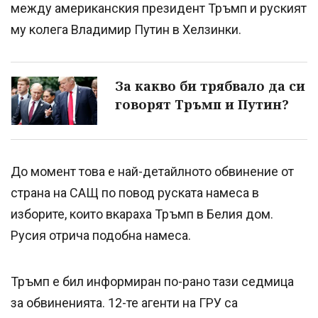
между американския президент Тръмп и руският
му колега Владимир Путин в Хелзинки.
За какво би трябвало да си
говорят Тръмп и Путин?
До момент това е най-детайлното обвинение от
страна на САЩ по повод руската намеса в
изборите, които вкараха Тръмп в Белия дом.
Русия отрича подобна намеса.
Тръмп е бил информиран по-рано тази седмица
за обвиненията. 12-те агенти на ГРУ са