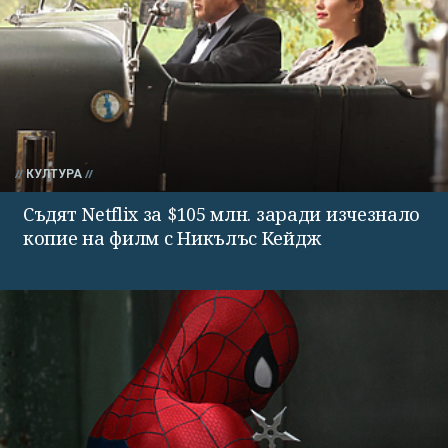
КУЛТУРА
Съдят Netflix за $105 млн. заради изчезнало
копие на филм с Никълъс Кейдж