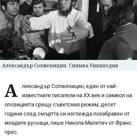
Александър Солженицин. Снимка Уикипедия
А
лександър Солженицин, един от най-
известните писатели на ХХ век и символ на
опозицията срещу съветския режим, десет
години след смъртта си изглежда позабравен от
младите руснаци, пише Никола Милетич от Франс
прес.