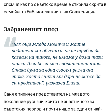
спомня как по съветско време е открила скрита в
семейната библиотека книга на Солженицин.
Забраненият плод
"Бях още младо момиче и моите
родители ми обясниха, че не трябва да
казвам на никого, че имаме у дома тази
книга. Това бе за мен забраненият плод.
Става дума за една съвсем различна
епоха, която синът ми дори не може да
си представи", разказва Елена.
Саня е типичен представител на младото
поколение руснаци, които не знаят много за
съветския период и почти нищо за един от най-