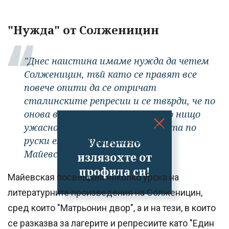
"Нужда" от Солженицин
"Днес наистина имаме нужда да четем
Солженицин, тъй като се правят все
повече опити да се отричат
сталинските репресии и се твърди, че по
онова време не се било случвало нищо
ужасно", казва преподавателката по
руски език и литература Олга
Успешно
Майевская.
излязохте от
профила си!
Майевская посвещава няколко урока на
литературните произведения на Солженицин,
сред които "Матрьонин двор", а и на тези, в които
се разказва за лагерите и репресиите като "Един