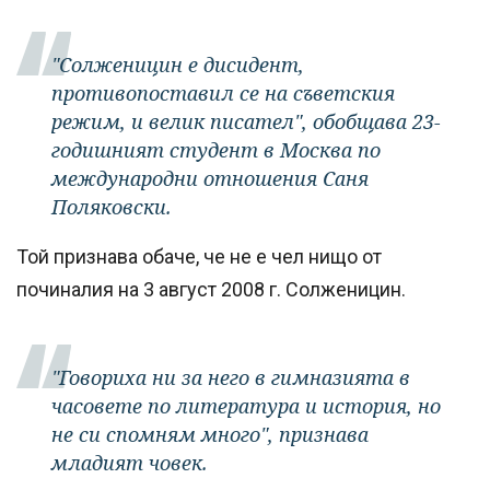
"Солженицин е дисидент,
противопоставил се на съветския
режим, и велик писател", обобщава 23-
годишният студент в Москва по
международни отношения Саня
Поляковски.
Той признава обаче, че не е чел нищо от
починалия на 3 август 2008 г. Солженицин.
"Говориха ни за него в гимназията в
часовете по литература и история, но
не си спомням много", признава
младият човек.