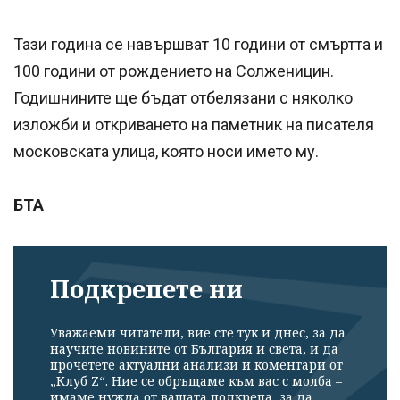
Тази година се навършват 10 години от смъртта и
100 години от рождението на Солженицин.
Годишнините ще бъдат отбелязани с няколко
изложби и откриването на паметник на писателя
московската улица, която носи името му.
БТА
Подкрепете ни
Уважаеми читатели, вие сте тук и днес, за да
научите новините от България и света, и да
прочетете актуални анализи и коментари от
„Клуб Z“. Ние се обръщаме към вас с молба –
имаме нужда от вашата подкрепа, за да