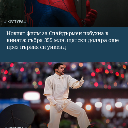
КУЛТУРА
Новият филм за Спайдърмен избухна в
кината: събра 355 млн. щатски долара още
през първия си уикенд