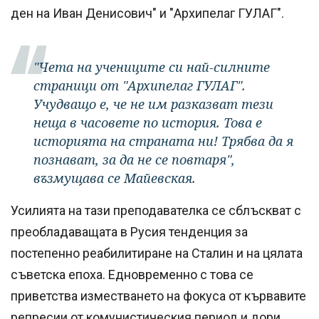
ден на Иван Денисович" и "Архипелаг ГУЛАГ".
"Чета на учениците си най-силните
страници от "Архипелаг ГУЛАГ".
Учудващо е, че не им разказват тези
неща в часовете по история. Това е
историята на страната ни! Трябва да я
познават, за да не се повтаря",
възмущава се Майевская.
Усилията на тази преподавателка се сблъскват с
преобладаващата в Русия тенденция за
постепенно реабилитиране на Сталин и на цялата
съветска епоха. Едновременно с това се
приветства изместването на фокуса от кървавите
репресии от комунистическия период и дори