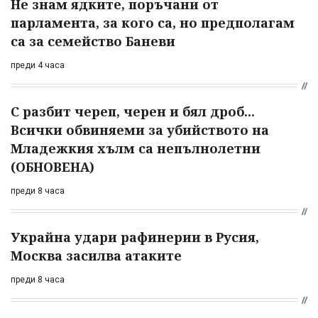
Не знам ядките, поръчани от
парламента, за кого са, но предполагам
са за семейство Баневи
преди 4 часа
С разбит череп, черен и бял дроб...
Всички обвиняеми за убийството на
Младежкия хълм са непълнолетни
(ОБНОВЕНА)
преди 8 часа
Украйна удари рафинерии в Русия,
Москва засилва атаките
преди 8 часа