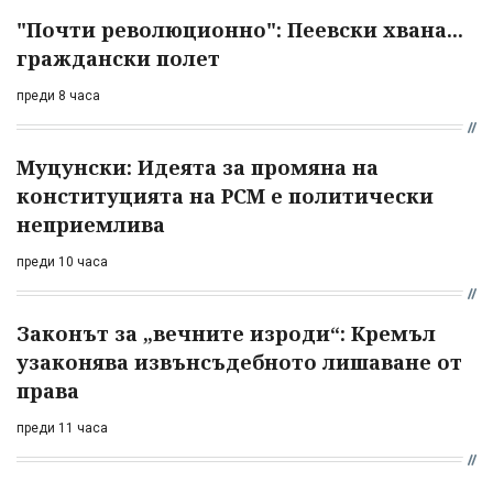
"Почти революционно": Пеевски хвана...
граждански полет
преди 8 часа
Муцунски: Идеята за промяна на
конституцията на РСМ е политически
неприемлива
преди 10 часа
Законът за „вечните изроди“: Кремъл
узаконява извънсъдебното лишаване от
права
преди 11 часа