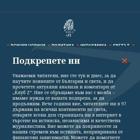
ВСИЧКИ НОВИНИ
ПОЛИТИКА
ИКОНОМИКА
СВЕТЪТ
Подкрепете ни
СПОРТ
КУЛТУРА
ТЕХНОЛОГИИ
КАЛЕЙДОСКОП
МНЕНИЯ
Уважаеми читатели, вие сте тук и днес, за да
научите новините от България и света, и да
прочетете актуални анализи и коментари от
„Клуб Z“. Ние се обръщаме към вас с молба –
имаме нужда от вашата подкрепа, за да
продължим. Вече години вие, читателите ни в 97
Общи условия
Политика за поверителност
държави на всички континенти по света,
отваряте всеки ден страницата ни в интернет в
Реклама
Партньори
Контакти
За Клуб Z
търсене на истинска, независима и качествена
Екип
Подкрепете ни
журналистика. Вие можете да допринесете за
нашия стремеж към истината, неприкривана от
финансови зависимости. Можете да помогнете