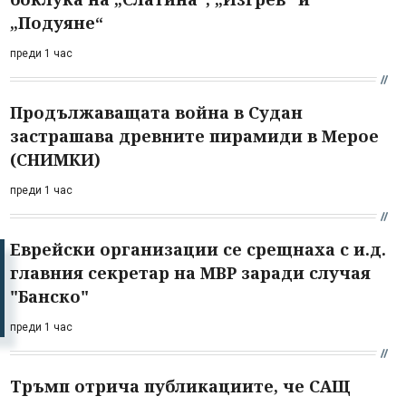
„Подуяне“
преди 1 час
Продължаващата война в Судан
застрашава древните пирамиди в Мерое
(СНИМКИ)
преди 1 час
Еврейски организации се срещнаха с и.д.
главния секретар на МВР заради случая
"Банско"
преди 1 час
Тръмп отрича публикациите, че САЩ