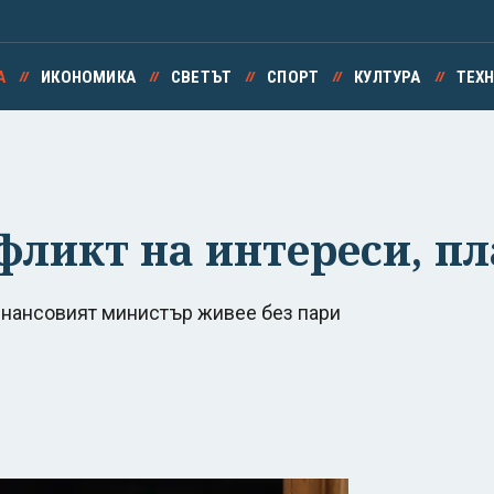
А
ИКОНОМИКА
СВЕТЪТ
СПОРТ
КУЛТУРА
ТЕХ
нфликт на интереси, п
инансовият министър живее без пари