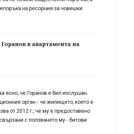
репоръка на ресорния за човешки
 Горанов в апартамента на
а ясно, че Горанов е бил изслушан.
ионния орган - че жилището, което е
а от 2012 г.; че му е предоставенo
 свързани с ползването му - битови