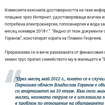
Комисията изяснила достоверността на тази инфор
плащане чрез Интернет, удостоверяващи всички и
потребена електроенергия, топлоенергия и вода за
месец ноември 2018 г.". "Видно от тези документи
Горанов", констатират хората на Пламен Георгиев.
Преразказва се и вече разказаната от финансовия 
земен трус пратил семейството му в жилището в "Е
"През месец май 2012 г., когато се е слу
Пернишка област Владислав Горанов е об
си апартамент на 10 етаж. Към онзи мо
малки, неговата съпруга се е изплашила з
в проблем по отношение на обитаването