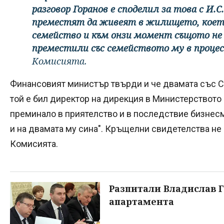
разговор Горанов е споделил за това с И.С
преместят да живеят в жилището, което
семейство и към онзи момент същото не се
преместили със семейството му в проц
Комисията.
Финансовият министър твърди и че двамата със Сар
той е бил директор на дирекция в Министерството 
преминало в приятелство и в последствие бизнесме
и на двамата му сина". Кръщелни свидетелства не
Комисията.
Разпитали Владислав Г
апартамента