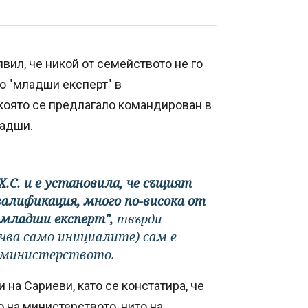
вил, че никой от семейството не го
о "младши експерт" в
 която се предлагало командирован в
ладши.
Х.С. и е установила, че същият
алификация, много по-висока от
 младши експерт",
твърди
чва само инициалите) сам е
в министерството.
на Сариеви, като се констатира, че
о на министерството, нито на