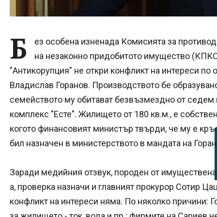
Б
ез особена изненада Комисията за противод
на незаконно придобитото имущество (КПКО
"Антикорупция" не откри конфликт на интереси по
Владислав Горанов. Производството бе образувано
семейството му обитават безвъзмездно от седем 
комплекс "Есте". Жилището от 180 кв.м., е собстве
когото финансовият министър твърди, че му е кръс
бил назначен в министерството в мандата на Горан
Заради медийния отзвук, породен от имущественат
а, проверка назначи и главният прокурор Сотир 
конфликт на интереси няма. По няколко причини: 
за жилището - ток, вода и пр.; фирмите на Сариев 