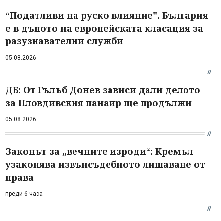
“Податливи на руско влияние". България
е в дъното на европейската класация за
разузнавателни служби
05.08.2026
ДБ: От Гълъб Донев зависи дали делото
за Пловдивския панаир ще продължи
05.08.2026
Законът за „вечните изроди“: Кремъл
узаконява извънсъдебното лишаване от
права
преди 6 часа