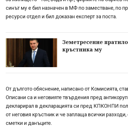
синът му е бил назначен в МФ по заместване, по п
ресурси отдел и бил доказан експерт за поста.
Земетресение пратило
кръстника му
От дългото обяснение, написано от Комисията, став
Описани са и неговияте твърдения пред антикорупц
декларирал в декларацията си пред КПКОНПИ ползв
от неговия кръстник и че заплаща всички разходи,
сметки и данъците.