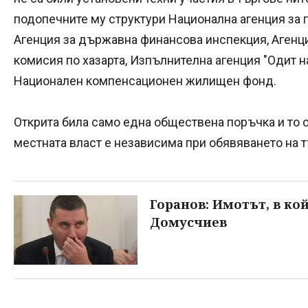
подопечните му структури Национална агенция за п
Агенция за държавна финансова инспекция, Агенц
комисия по хазарта, Изпълнителна агенция "Одит н
Национален компенсационен жилищен фонд.
Открита била само една обществена поръчка и то от
местната власт е независима при обявяването на т
Горанов: Имотът, в ко
Домусчиев