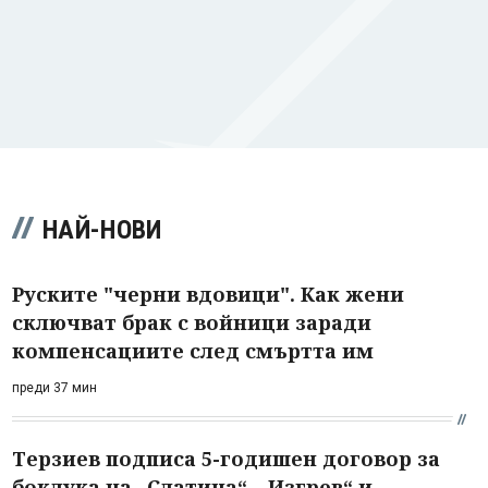
НАЙ-НОВИ
Руските "черни вдовици". Как жени
сключват брак с войници заради
компенсациите след смъртта им
преди 37 мин
Терзиев подписа 5-годишен договор за
боклука на „Слатина“, „Изгрев“ и