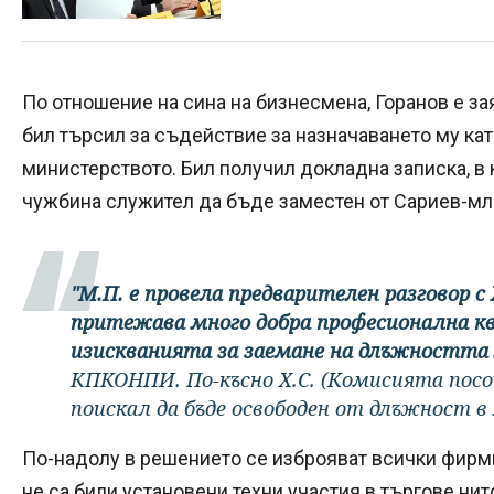
По отношение на сина на бизнесмена, Горанов е зая
бил търсил за съдействие за назначаването му кат
министерството. Бил получил докладна записка, в
чужбина служител да бъде заместен от Сариев-м
"М.П. е провела предварителен разговор с 
притежава много добра професионална кв
изискванията за заемане на длъжността
КПКОНПИ. По-късно Х.С. (Комисията посо
поискал да бъде освободен от длъжност 
По-надолу в решението се изброяват всички фирми 
не са били установени техни участия в търгове нит