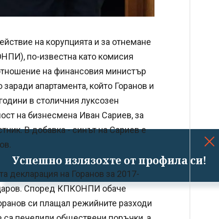
ействие на корупцията и за отнемане
НПИ), по-известна като комисия
 отношение на финансовия министър
 заради апартамента, който Горанов и
години в столичния луксозен
ност на бизнесмена Иван Сариев, за
тник. В добавка - синът на Сариев е
ов.
Успешно излязохте от профила си!
а декларация на Горанов за 2017-
Цацаров. Според КПКОНПИ обаче
Горанов си плащал режийните разходи
не са печелили обществени поръчки, а