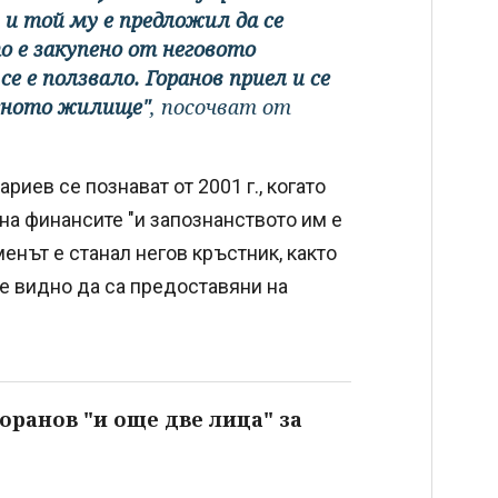
. и той му е предложил да се
 е закупено от неговото
 е ползвало. Горанов приел и се
есното жилище"
, посочват от
иев се познават от 2001 г., когато
на финансите "и запознанството им е
нът е станал негов кръстник, както
 е видно да са предоставяни на
оранов "и още две лица" за