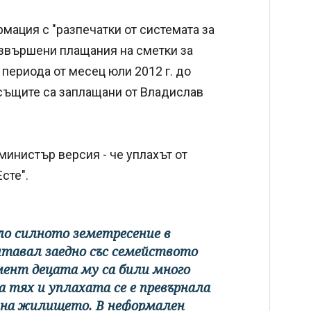
мация с "разпечатки от системата за
звършени плащания на сметки за
 периода от месец юли 2012 г. до
 същите са заплащани от Владислав
министър версия - че уплахът от
сте".
чило силното земетресение в
итавал заедно със семейството
мент децата му са били много
а тях и уплахата се е превърнала
 на жилището. В неформален