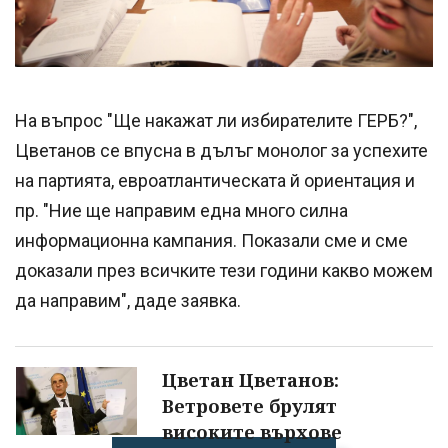
На въпрос "Ще накажат ли избирателите ГЕРБ?",
Цветанов се впусна в дълъг монолог за успехите
на партията, евроатлантическата й ориентация и
пр. "Ние ще направим една много силна
информационна кампания. Показали сме и сме
доказали през всичките тези години какво можем
да направим", даде заявка.
Цветан Цветанов:
Ветровете брулят
високите върхове