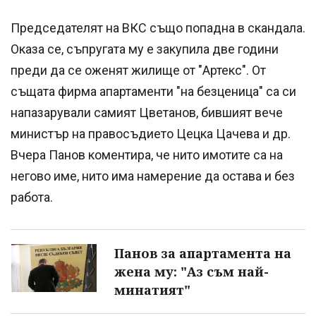
Председателят на ВКС също попадна в скандала.
Оказа се, съпругата му е закупила две години
преди да се оженят жилище от "Артекс". От
същата фирма апартаменти "на безценица" са си
напазарували самият Цветанов, бившият вече
министър на правосъдието Цецка Цачева и др.
Вчера Панов коментира, че нито имотите са на
негово име, нито има намерение да остава и без
работа.
Панов за апартамента на
жена му: "Аз съм най-
минатият"