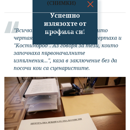
(СНИМКИ)
Успешно
излязохте от
"Всичките тези сценаристи, които
профила си!
чертаят сега тези планове, начертаха и
"Костинброд". Аз говоря за тези, които
започнаха първоначалните
изпълнения...", каза в заключение без да
посочи кои са сценаристите.