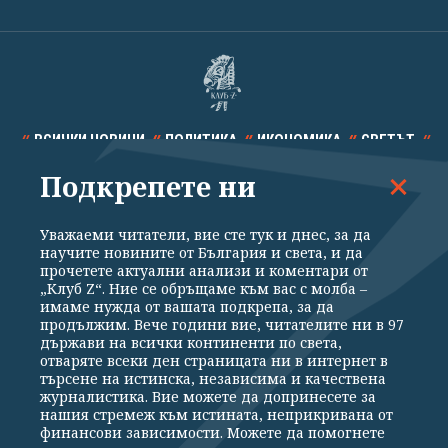
ВСИЧКИ НОВИНИ
ПОЛИТИКА
ИКОНОМИКА
СВЕТЪТ
Подкрепете ни
СПОРТ
КУЛТУРА
ТЕХНОЛОГИИ
КАЛЕЙДОСКОП
МНЕНИЯ
Уважаеми читатели, вие сте тук и днес, за да
научите новините от България и света, и да
прочетете актуални анализи и коментари от
„Клуб Z“. Ние се обръщаме към вас с молба –
имаме нужда от вашата подкрепа, за да
продължим. Вече години вие, читателите ни в 97
Общи условия
Политика за поверителност
държави на всички континенти по света,
отваряте всеки ден страницата ни в интернет в
Реклама
Партньори
Контакти
За Клуб Z
търсене на истинска, независима и качествена
Екип
Подкрепете ни
журналистика. Вие можете да допринесете за
нашия стремеж към истината, неприкривана от
финансови зависимости. Можете да помогнете