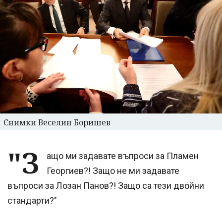
Снимки Веселин Боришев
"З
ащо ми задавате въпроси за Пламен
Георгиев?! Защо не ми задавате
въпроси за Лозан Панов?! Защо са тези двойни
стандарти?"