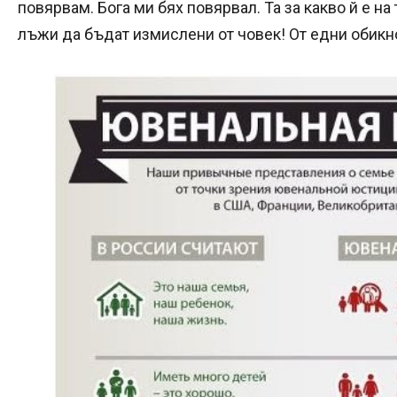
повярвам. Бога ми бях повярвал. Та за какво й е на
лъжи да бъдат измислени от човек! От едни обикн