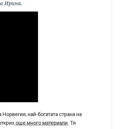
да Ирина.
 Норвегия, най-богатата страна на
открих
още много материали
. Тя