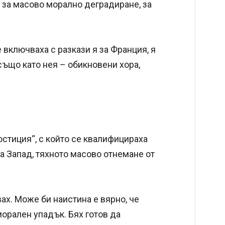
 за масово морално деградиране, за
е включваха с разкази я за Франция, я
също като нея – обикновени хора,
стиция“, с който се квалифицираха
а Запад, тяхното масово отнемане от
ах. Може би наистина е вярно, че
орален упадък. Бях готов да