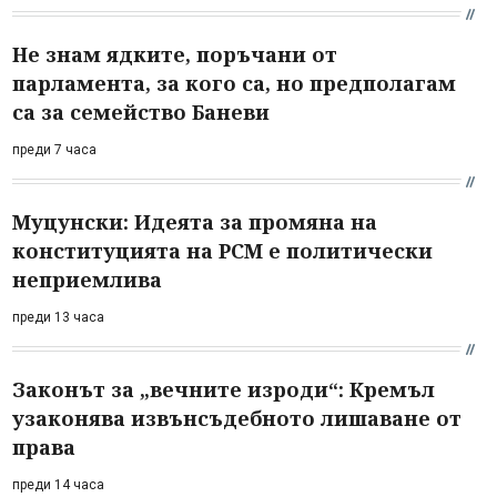
Не знам ядките, поръчани от
парламента, за кого са, но предполагам
са за семейство Баневи
преди 7 часа
Муцунски: Идеята за промяна на
конституцията на РСМ е политически
неприемлива
преди 13 часа
Законът за „вечните изроди“: Кремъл
узаконява извънсъдебното лишаване от
права
преди 14 часа