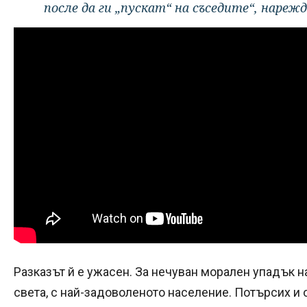
после да ги „пускат“ на съседите“, нареж
Разказът й е ужасен. За нечуван морален упадък на
света, с най-задоволеното население. Потърсих и 