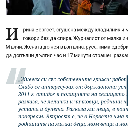
И
рина Бергсет, сгушена между хладилник и м
говори без да спира. Журналист от малка ин
Мълчи. Жената до нея възпълна, руса, кима одобри
да допълни дългия час и 17 минути страшен разказ
„Живеех си със собствените грижи: раб
Слабо се интересувах от държавното ус
2011 г. отидох в полицията на селището
разказа, че лелички и чичковци, роднини н
устата и дупето. Разказа ми неща, в ко
повярвам. Въпросът е, че в Норвегия има
роднините на малки деца, момченца и мом