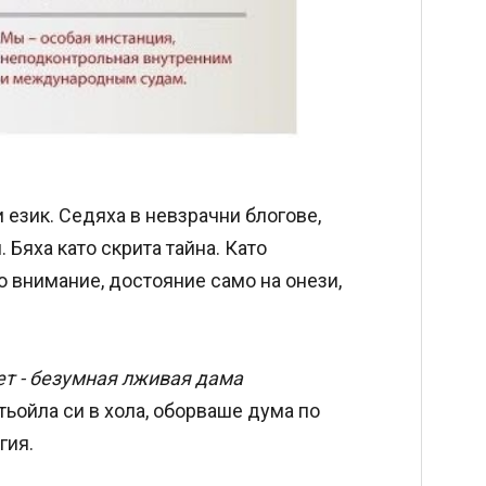
 език. Седяха в невзрачни блогове,
 Бяха като скрита тайна. Като
о внимание, достояние само на онези,
ет - безумная лживая дама
отьойла си в хола, оборваше дума по
гия.