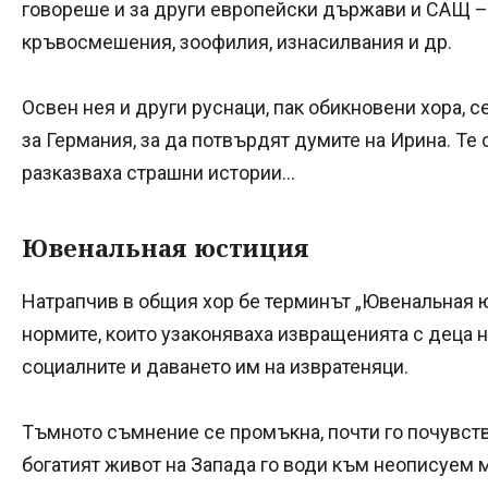
говореше и за други европейски държави и САЩ –
кръвосмешения, зоофилия, изнасилвания и др.
Освен нея и други руснаци, пак обикновени хора, с
за Германия, за да потвърдят думите на Ирина. Те 
разказваха страшни истории...
Ювенальная юстиция
Натрапчив в общия хор бе терминът „Ювенальная ю
нормите, които узаконяваха извращенията с деца н
социалните и даването им на извратеняци.
Тъмното съмнение се промъкна, почти го почувств
богатият живот на Запада го води към неописуем м