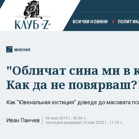
ВСИЧКИ НОВИНИ
ПОЛИТИК
МНЕНИЯ
"Обличат сина ми в 
Как да не повярваш?
Как "Ювенальная юстиция" доведе до масовата пси
06 юни 2019 г., 06:50 ч.
Иван Панчев
последна редакция 15 юли 2022 г., 11:29 ч.