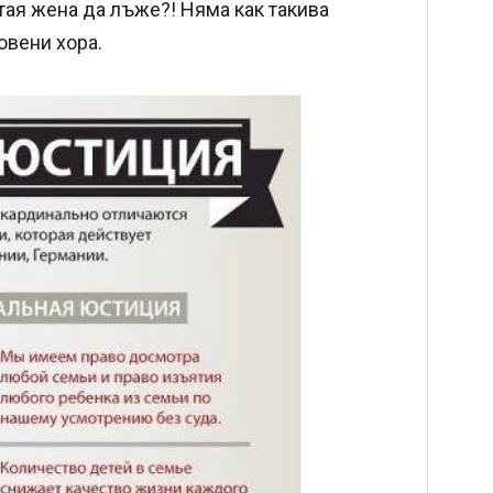
 тая жена да лъже?! Няма как такива
овени хора.