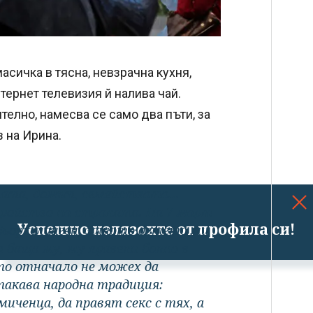
асичка в тясна, невзрачна кухня,
тернет телевизия й налива чай.
телно, намесва се само два пъти, за
 на Ирина.
отата, домът, семейството…
тройство на страната. На 7 март
Успешно излязохте от профила си!
 Бьоркеланген, защото детето ми
а баща му, му правели болно в
ито отначало не можех да
 такава народна традиция:
иченца, да правят секс с тях, а