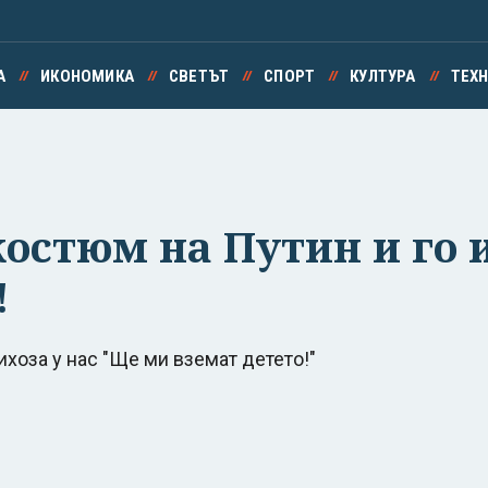
А
ИКОНОМИКА
СВЕТЪТ
СПОРТ
КУЛТУРА
ТЕХ
костюм на Путин и го 
!
хоза у нас "Ще ми вземат детето!"