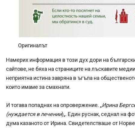
Оригиналът
Намерих информация в този дух дори на български
сайтове, не бяха на страниците на лъскавите медии.
неприятна истина завряна в ъгъла на общественот
които имаме за смахнати.
И тогава попаднах на опровержение. „
Ирина Бергс
(нуждается в лечении
)„. Един руснак, седнал на ф
дума казаното от Ирина. Свидетелстваше от Норве