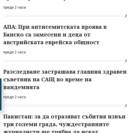
преди 2 часа
АПА: При антисемитската проява в
Банско са замесени и деца от
австрийската еврейска общност
преди 2 часа
Разследване застрашава главния здравен
съветник на САЩ по време на
пандемията
преди 2 часа
Пакистан: за да отразяват събития извън
три големи града, чуждестранните
журналисти ще трябва да искат