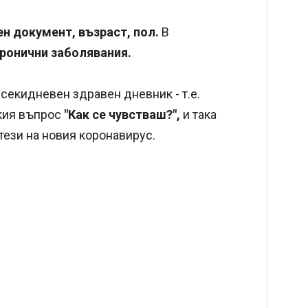
н документ, възраст, пол.
В
ронични заболявания.
екидневен здравен дневник - т.е.
кия въпрос
"Как се чувстваш?",
и така
тези на новия коронавирус.