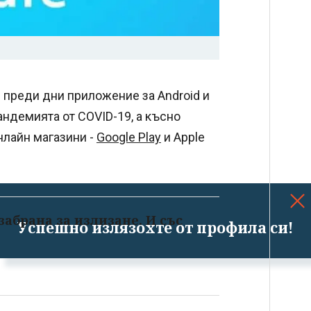
 преди дни приложение за Android и
пандемията от COVID-19, а късно
нлайн магазини -
Google Play
и Apple
забрана за излизане. И със
Успешно излязохте от профила си!