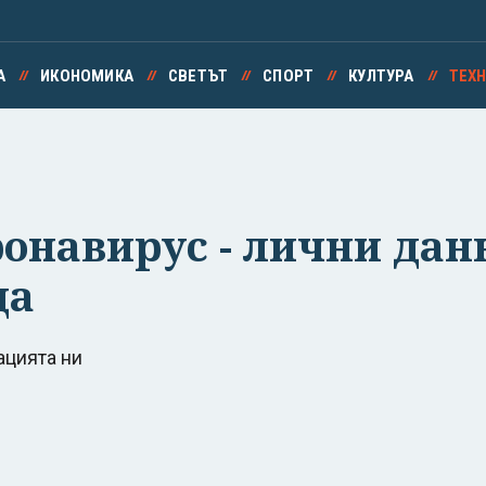
А
ИКОНОМИКА
СВЕТЪТ
СПОРТ
КУЛТУРА
ТЕХ
онавирус - лични дан
ца
ацията ни