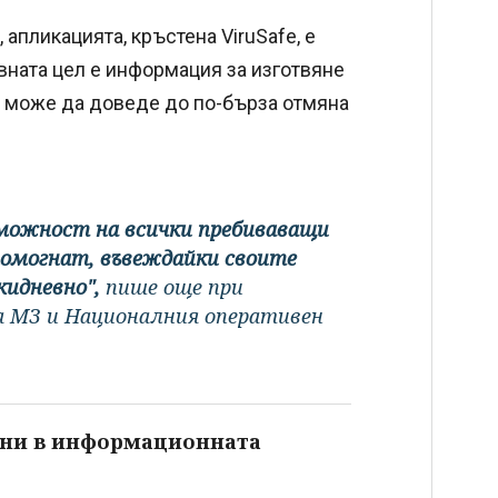
апликацията, кръстена ViruSafe, е
вната цел е информация за изготвяне
о може да доведе до по-бърза отмяна
зможност на всички пребиваващи
 помогнат, въвеждайки своите
кидневно",
пише още при
а МЗ и Националния оперативен
 ни в информационната