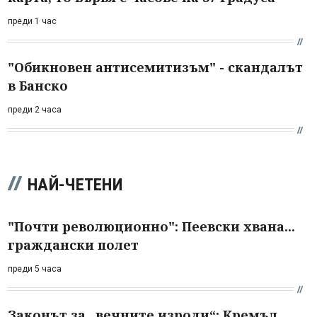
преди 1 час
"Обикновен антисемитизъм" - скандалът
в Банско
преди 2 часа
НАЙ-ЧЕТЕНИ
"Почти революционно": Пеевски хвана...
граждански полет
преди 5 часа
Законът за „вечните изроди“: Кремъл