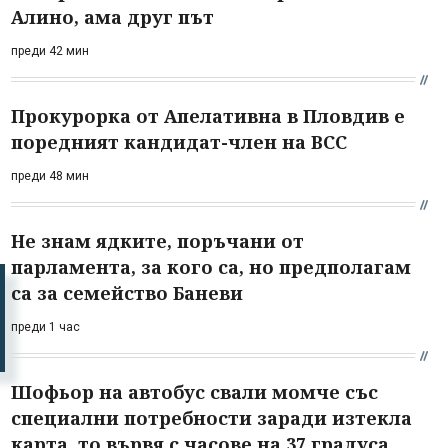
Алино, ама друг път
преди 42 мин
Прокурорка от Апелативна в Пловдив е
поредният кандидат-член на ВСС
преди 48 мин
Не знам ядките, поръчани от
парламента, за кого са, но предполагам
са за семейство Баневи
преди 1 час
Шофьор на автобус свали момче със
специални потребности заради изтекла
карта, то вървя с часове на 37 градуса