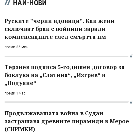
НАЙ-НОВИ
Руските "черни вдовици". Как жени
сключват брак с войници заради
компенсациите след смъртта им
преди 36 мин
Терзиев подписа 5-годишен договор за
боклука на „Слатина“, „Изгрев“ и
„Подуяне“
преди 1 час
Продължаващата война в Судан
застрашава древните пирамиди в Мерое
(СНИМКИ)