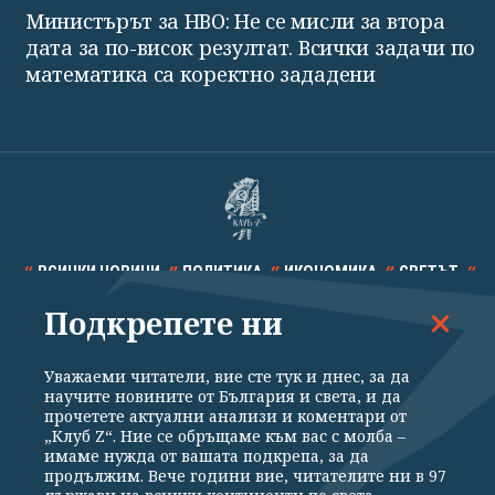
Министърът за НВО: Не се мисли за втора
дата за по-висок резултат. Всички задачи по
математика са коректно зададени
ВСИЧКИ НОВИНИ
ПОЛИТИКА
ИКОНОМИКА
СВЕТЪТ
Подкрепете ни
СПОРТ
КУЛТУРА
ТЕХНОЛОГИИ
КАЛЕЙДОСКОП
МНЕНИЯ
Уважаеми читатели, вие сте тук и днес, за да
научите новините от България и света, и да
прочетете актуални анализи и коментари от
„Клуб Z“. Ние се обръщаме към вас с молба –
имаме нужда от вашата подкрепа, за да
продължим. Вече години вие, читателите ни в 97
Общи условия
Политика за поверителност