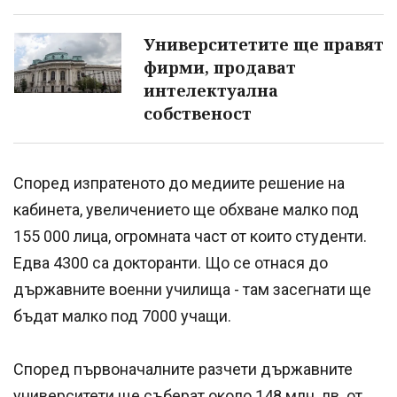
Университетите ще правят
фирми, продават
интелектуална
собственост
Според изпратеното до медиите решение на
кабинета, увеличението ще обхване малко под
155 000 лица, огромната част от които студенти.
Едва 4300 са докторанти. Що се отнася до
държавните военни училища - там засегнати ще
бъдат малко под 7000 учащи.
Според първоначалните разчети държавните
университети ще съберат около 148 млн. лв. от