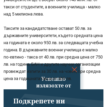
такси от студентите, а военните училища - малко
над 5 милиона лева.
Таксите за кандидатстване остават 50 лв. за
държавните университети, където средната цена
на годината е около 950 лв. за следващата учебна
година. В държавните военни училища е малко
по-евтино - такса от 40 лв. при средна цена от 750
лв. на година. БАН и другите научни организации
провеждат изпити за 30 лв. на човек, при средна
Успешно
цена за годишната такса от 460 лв.
излязохте от
профила си!
Подкрепете ни