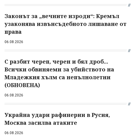
Законът за „вечните изроди“: Кремъл
узаконява извънсъдебното лишаване от
права
06.08.2026
С разбит череп, черен и бял дроб...
Всички обвиняеми за убийството на
Младежкия хълм са непълнолетни
(ОБНОВЕНА)
06.08.2026
Украйна удари рафинерии в Русия,
Москва засилва атаките
06.08.2026