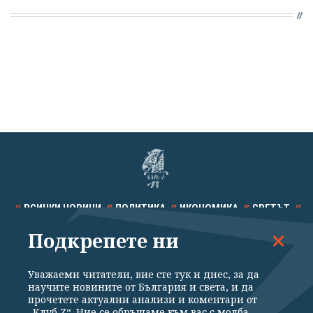
ВСИЧКИ НОВИНИ
ПОЛИТИКА
ИКОНОМИКА
СВЕТЪТ
Подкрепете ни
СПОРТ
КУЛТУРА
ТЕХНОЛОГИИ
КАЛЕЙДОСКОП
МНЕНИЯ
Уважаеми читатели, вие сте тук и днес, за да
научите новините от България и света, и да
прочетете актуални анализи и коментари от
„Клуб Z“. Ние се обръщаме към вас с молба –