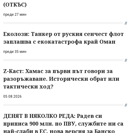
(ОТКЪС)
преди 27 мин
Еколози: Танкер от руския сенчест флот
заплашва с екокатастрофа край Оман
преди 35 мин
Z-Каст: Хамас за първи път говори за
разоръжаване. Исторически обрат или
тактически ход?
05.08.2026
ДЕНЯТ В НЯКОЛКО РЕДА: Радев си
приписа 900 млн. по ПВУ, службите ни са
най-слаби в ЕС, нова версия за Банско