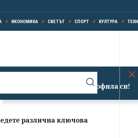
А
ИКОНОМИКА
СВЕТЪТ
СПОРТ
КУЛТУРА
ТЕХ
Успешно излязохте от профила си!
ведете различна ключова