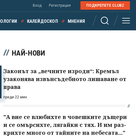
Вход
Регистрация
ПОДКРЕПЕТЕ CLUBZ
НОЛОГИИ
КАЛЕЙДОСКОП
МНЕНИЯ
НАЙ-НОВИ
Законът за „вечните изроди“: Кремъл
узаконява извънсъдебното лишаване от
права
преди 22 мин
"А вие се влюбихте в чо­вешките дъщери
и се омърсихте, лягайки с тях. И им раз­
крихте много от тайните на небесата..."