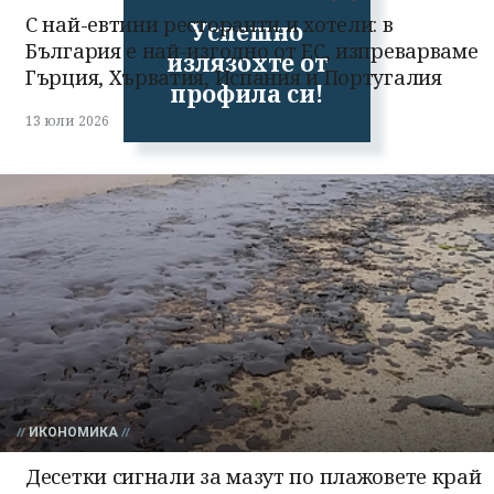
С най-евтини ресторанти и хотели: в
Успешно
България е най-изгодно от ЕС, изпреварваме
излязохте от
Гърция, Хърватия, Испания и Португалия
профила си!
13 юли 2026
ИКОНОМИКА
Десетки сигнали за мазут по плажовете край