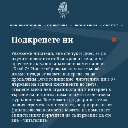
ВСИЧКИ НОВИНИ
ПОЛИТИКА
ИКОНОМИКА
СВЕТЪТ
Подкрепете ни
СПОРТ
КУЛТУРА
ТЕХНОЛОГИИ
КАЛЕЙДОСКОП
МНЕНИЯ
Уважаеми читатели, вие сте тук и днес, за да
научите новините от България и света, и да
прочетете актуални анализи и коментари от
„Клуб Z“. Ние се обръщаме към вас с молба –
имаме нужда от вашата подкрепа, за да
продължим. Вече години вие, читателите ни в 97
Общи условия
Политика за поверителност
държави на всички континенти по света,
отваряте всеки ден страницата ни в интернет в
Реклама
Партньори
Контакти
За Клуб Z
търсене на истинска, независима и качествена
Екип
Подкрепете ни
журналистика. Вие можете да допринесете за
нашия стремеж към истината, неприкривана от
финансови зависимости. Можете да помогнете
единственият поръчител на съдържание да сте
Издател на www.clubz.bg е „Клуб Зебра Медия“ ЕООД, София, ул. "Алеко
вие – читателите.
Константинов" 3. Всички права запазени 2026 „Клуб Зебра Медия“
ЕООД.