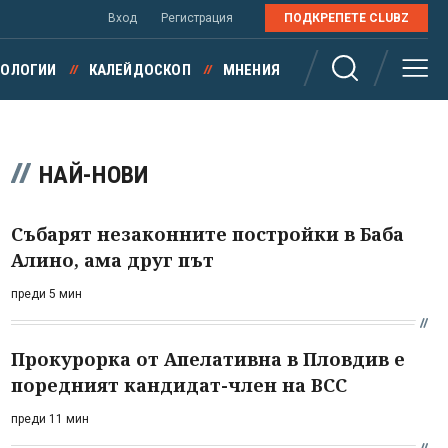
Вход
Регистрация
ПОДКРЕПЕТЕ CLUBZ
НОЛОГИИ
КАЛЕЙДОСКОП
МНЕНИЯ
НАЙ-НОВИ
Събарят незаконните постройки в Баба
Алино, ама друг път
преди 5 мин
Прокурорка от Апелативна в Пловдив е
поредният кандидат-член на ВСС
преди 11 мин