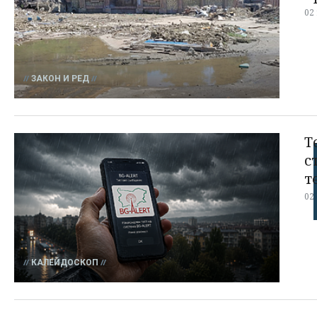
02
ЗАКОН И РЕД
Т
с
т
02
КАЛЕЙДОСКОП