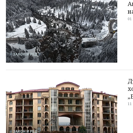
А
н
01
ЗАКОН И РЕД
Д
х
„
11
ЗАКОН И РЕД