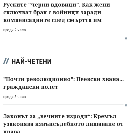
Руските "черни вдовици". Как жени
сключват брак с войници заради
компенсациите след смъртта им
преди 2 часа
НАЙ-ЧЕТЕНИ
"Почти революционно": Пеевски хвана...
граждански полет
преди 5 часа
Законът за „вечните изроди“: Кремъл
узаконява извънсъдебното лишаване от
права