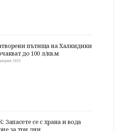
атворени пътища на Халкидики
 очакват до 100 л/кв.м
 април 2025
К: Запасете се с храна и вода
оне за три дни