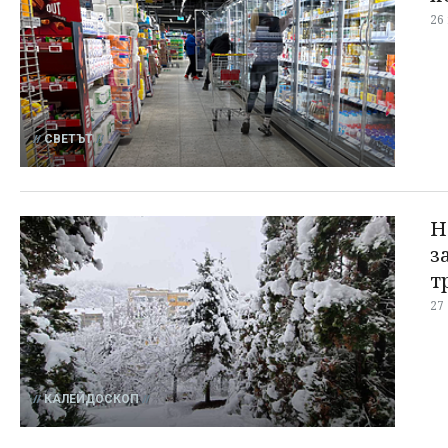
26
СВЕТЪТ
Н
з
т
27
КАЛЕЙДОСКОП