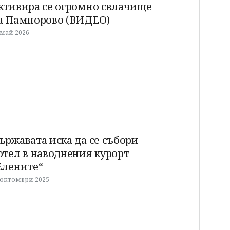
ктивира се огромно свлачище
а Пампорово (ВИДЕО)
 май 2026
ържавата иска да се събори
отел в наводнения курорт
Елените“
 октомври 2025