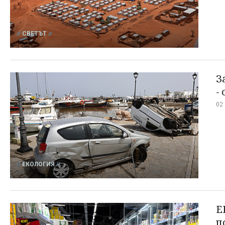
СВЕТЪТ
З
-
02
ЕКОЛОГИЯ
Е
п