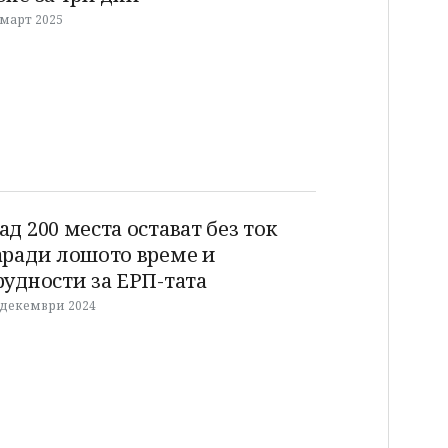
 март 2025
ад 200 места остават без ток
аради лошото време и
рудности за ЕРП-тата
 декември 2024