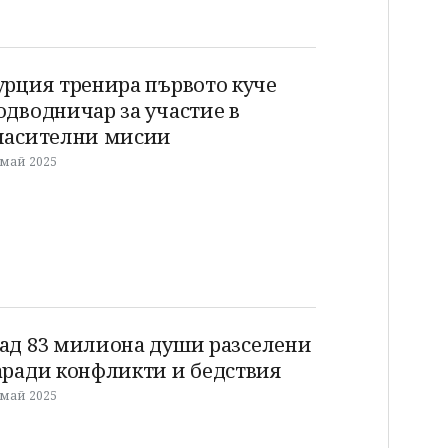
урция тренира първото куче
одводничар за участие в
пасителни мисии
 май 2025
ад 83 милиона души разселени
аради конфликти и бедствия
 май 2025