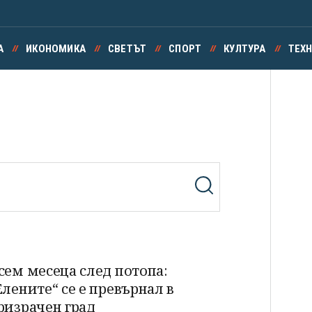
А
ИКОНОМИКА
СВЕТЪТ
СПОРТ
КУЛТУРА
ТЕХ
сем месеца след потопа:
Елените“ се е превърнал в
ризрачен град