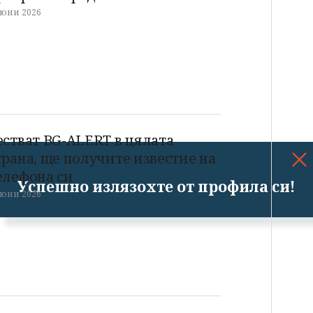
 юни 2026
естват BG-ALERT в цялата
трана, ще получите известие на
елефона си
Успешно излязохте от профила си!
 юни 2026