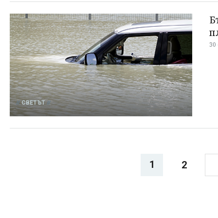
Б
п
30
СВЕТЪТ
1
2