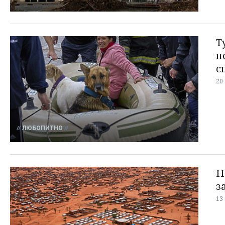
Т
п
с
20
ЛЮБОПИТНО
Н
з
13