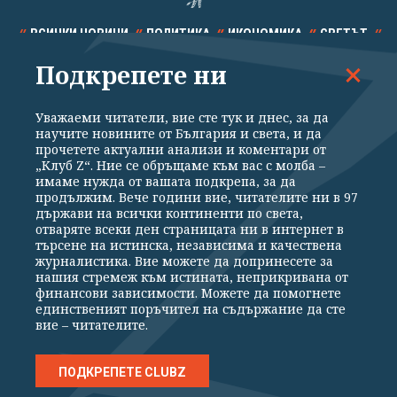
ВСИЧКИ НОВИНИ
ПОЛИТИКА
ИКОНОМИКА
СВЕТЪТ
Подкрепете ни
СПОРТ
КУЛТУРА
ТЕХНОЛОГИИ
КАЛЕЙДОСКОП
МНЕНИЯ
Уважаеми читатели, вие сте тук и днес, за да
научите новините от България и света, и да
прочетете актуални анализи и коментари от
„Клуб Z“. Ние се обръщаме към вас с молба –
имаме нужда от вашата подкрепа, за да
продължим. Вече години вие, читателите ни в 97
Общи условия
Политика за поверителност
държави на всички континенти по света,
отваряте всеки ден страницата ни в интернет в
Реклама
Партньори
Контакти
За Клуб Z
търсене на истинска, независима и качествена
Екип
Подкрепете ни
журналистика. Вие можете да допринесете за
нашия стремеж към истината, неприкривана от
финансови зависимости. Можете да помогнете
единственият поръчител на съдържание да сте
Издател на www.clubz.bg е „Клуб Зебра Медия“ ЕООД, София, ул. "Алеко
вие – читателите.
Константинов" 3. Всички права запазени 2026 „Клуб Зебра Медия“
ЕООД.
Препечатването на материали, снимки и видео от www.clubz.bg без
разрешение ще бъде преследвано по съдебен път, съгласно
ПОДКРЕПЕТЕ CLUBZ
ОБЩИТЕ УСЛОВИЯ